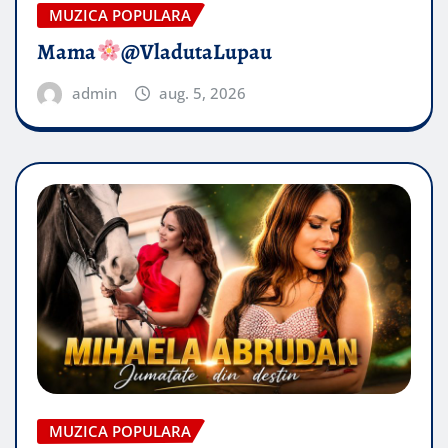
MUZICA POPULARA
Mama
@VladutaLupau
admin
aug. 5, 2026
MUZICA POPULARA