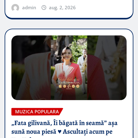
admin
aug. 2, 2026
MUZICA POPULARA
„Fata gilivană, Îi băgată în seamă” așa
sună noua piesă ♥️ Ascultați acum pe