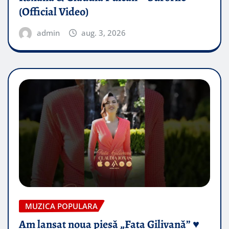
(Official Video)
admin
aug. 3, 2026
MUZICA POPULARA
Am lansat noua piesă „Fata Gilivană” ♥️