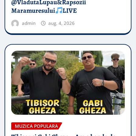
@VladutaLupau&Rapsozii
Maramuresului
LIVE
admin
aug. 4, 2026
MUZICA POPULARA