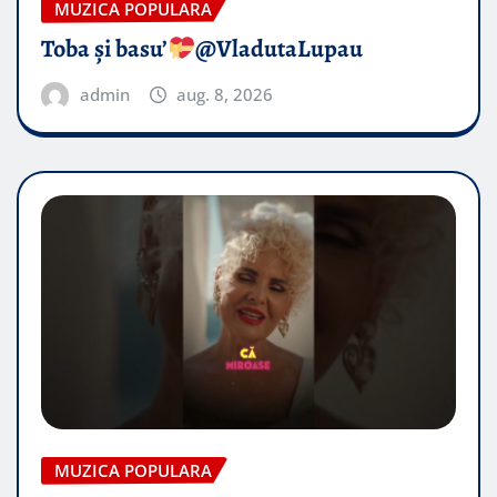
MUZICA POPULARA
Toba și basu’
@VladutaLupau
admin
aug. 8, 2026
MUZICA POPULARA