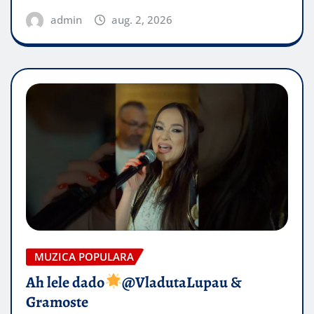
admin
aug. 2, 2026
MUZICA POPULARA
Ah lele dado​
@VladutaLupau &
Gramoste