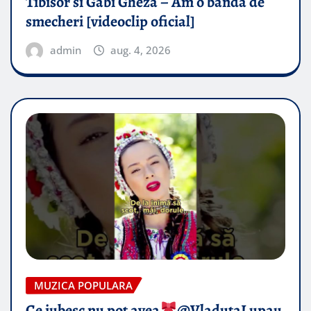
Tibisor si Gabi Gheza – Am o banda de
smecheri [videoclip oficial]
admin
aug. 4, 2026
MUZICA POPULARA
Ce iubesc nu pot avea
​@VladutaLupau