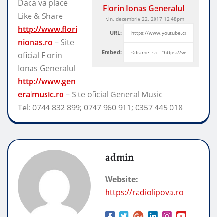
Daca va place
Florin Ionas Generalul
Like & Share
vin, decembrie 22, 2017 12:48pm
http://www.flori
URL:
nionas.ro
– Site
Embed:
oficial Florin
Ionas Generalul
http://www.gen
eralmusic.ro
– Site
oficial General Music
Tel: 0744 832 899; 0747 960 911; 0357 445 018
admin
Website:
https://radiolipova.ro