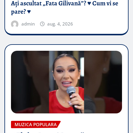
Ați ascultat „Fata Gilivană”? ♥️ Cum vi se
pare? ♥️
admin
aug. 4, 2026
MUZICA POPULARA