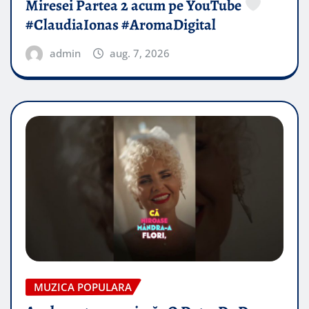
Miresei Partea 2 acum pe YouTube
#ClaudiaIonas #AromaDigital
admin
aug. 7, 2026
MUZICA POPULARA