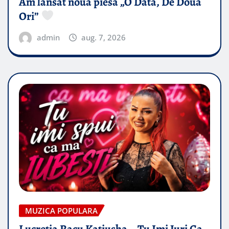
Am lansat noua piesă „O Data, De Doua
Ori”
admin
aug. 7, 2026
MUZICA POPULARA