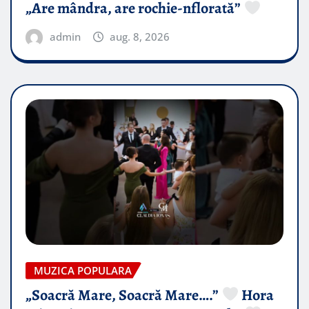
„Are mândra, are rochie-nflorată”
admin
aug. 8, 2026
MUZICA POPULARA
„Soacră Mare, Soacră Mare….”
Hora