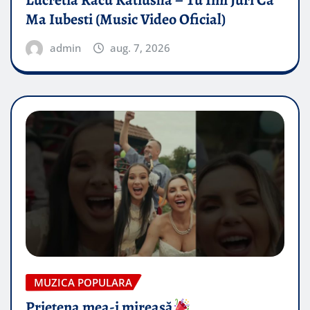
Lucretia Racu Katiusha – Tu Imi Juri Ca
Ma Iubesti (Music Video Oficial)
admin
aug. 7, 2026
MUZICA POPULARA
Prietena mea-i mireasă​