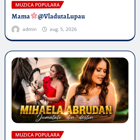
MUZICA POPULARA
Mama
@VladutaLupau
admin
aug. 5, 2026
MUZICA POPULARA