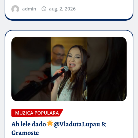
admin
aug. 2, 2026
MUZICA POPULARA
Ah lele dado​
@VladutaLupau &
Gramoste