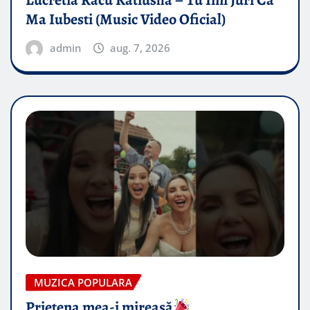
Lucretia Racu Katiusha – Tu Imi Juri Ca
Ma Iubesti (Music Video Oficial)
admin
aug. 7, 2026
MUZICA POPULARA
Prietena mea-i mireasă​