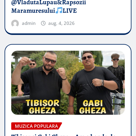
@VladutaLupau&Rapsozii
Maramuresului
LIVE
admin
aug. 4, 2026
MUZICA POPULARA