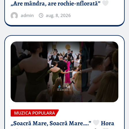
„Are mândra, are rochie-nflorată”
admin
aug. 8, 2026
MUZICA POPULARA
„Soacră Mare, Soacră Mare….”
Hora