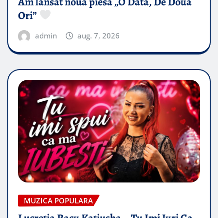
Am lansat noua piesă „O Data, De Doua
Ori”
admin
aug. 7, 2026
MUZICA POPULARA