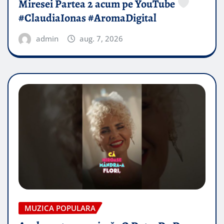
Miresei Partea 2 acum pe YouTube
#ClaudiaIonas #AromaDigital
admin
aug. 7, 2026
MUZICA POPULARA