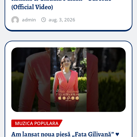
(Official Video)
admin
aug. 3, 2026
MUZICA POPULARA
Am lansat noua piesă „Fata Gilivană” ♥️