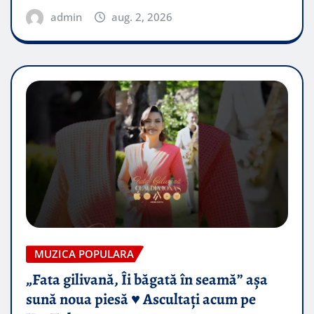
admin
aug. 2, 2026
MUZICA POPULARA
„Fata gilivană, Îi băgată în seamă” așa
sună noua piesă ♥️ Ascultați acum pe