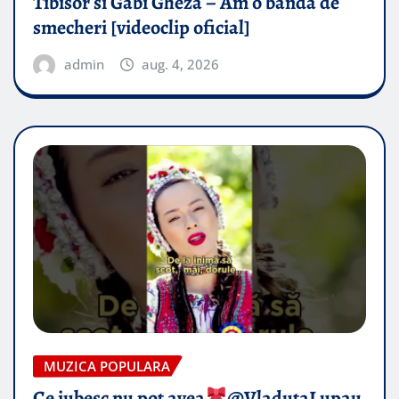
Tibisor si Gabi Gheza – Am o banda de
smecheri [videoclip oficial]
admin
aug. 4, 2026
MUZICA POPULARA
Ce iubesc nu pot avea
​@VladutaLupau