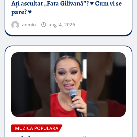
Ați ascultat „Fata Gilivană”? ♥️ Cum vi se
pare? ♥️
admin
aug. 4, 2026
MUZICA POPULARA