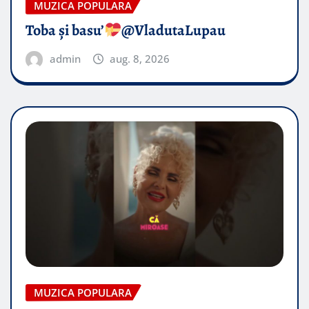
MUZICA POPULARA
Toba și basu’
@VladutaLupau
admin
aug. 8, 2026
MUZICA POPULARA