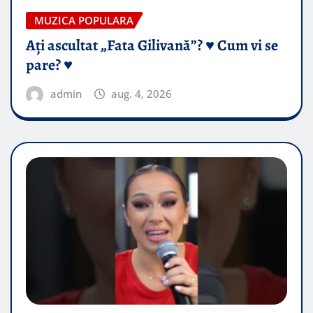
MUZICA POPULARA
Ați ascultat „Fata Gilivană”? ♥️ Cum vi se
pare? ♥️
admin
aug. 4, 2026