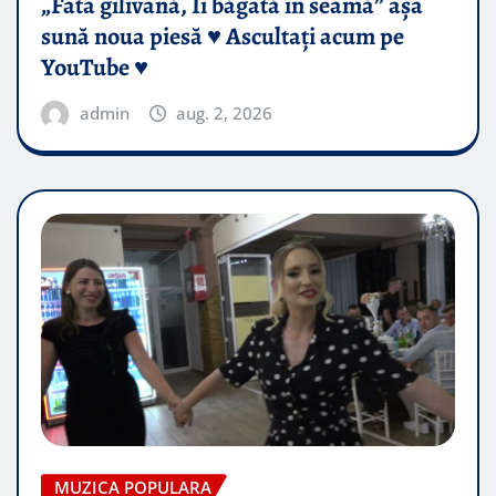
„Fata gilivană, Îi băgată în seamă” așa
sună noua piesă ♥️ Ascultați acum pe
YouTube ♥️
admin
aug. 2, 2026
MUZICA POPULARA