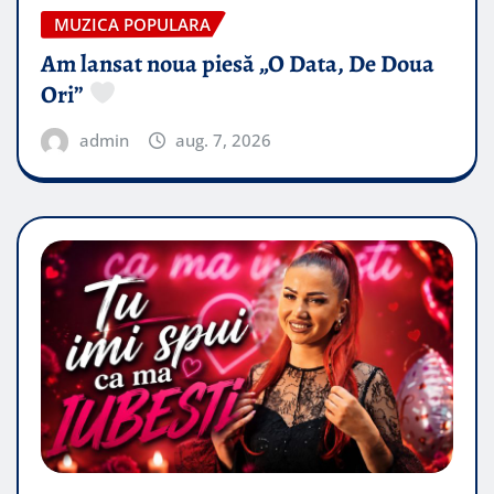
MUZICA POPULARA
Am lansat noua piesă „O Data, De Doua
Ori”
admin
aug. 7, 2026