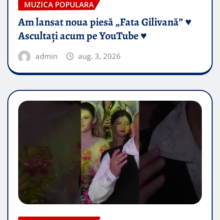
MUZICA POPULARA
Am lansat noua piesă „Fata Gilivană” ♥️
Ascultați acum pe YouTube ♥️
admin
aug. 3, 2026