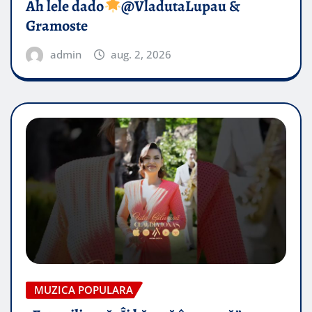
Ah lele dado​
@VladutaLupau &
Gramoste
admin
aug. 2, 2026
MUZICA POPULARA