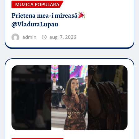
MUZICA POPULARA
Prietena mea-i mireasă​
@VladutaLupau
admin
aug. 7, 2026