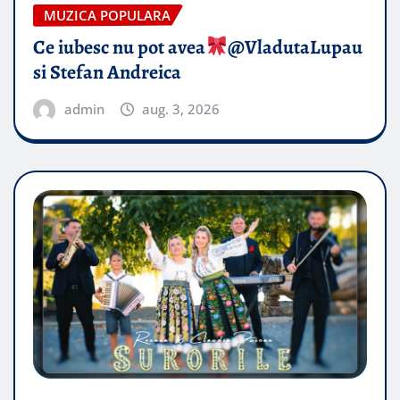
MUZICA POPULARA
Ce iubesc nu pot avea
​@VladutaLupau
si Stefan Andreica
admin
aug. 3, 2026