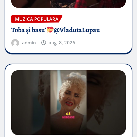
MUZICA POPULARA
Toba și basu’
@VladutaLupau
admin
aug. 8, 2026