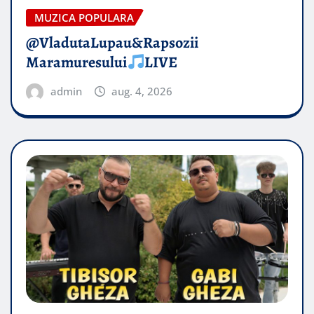
MUZICA POPULARA
@VladutaLupau&Rapsozii
Maramuresului
LIVE
admin
aug. 4, 2026