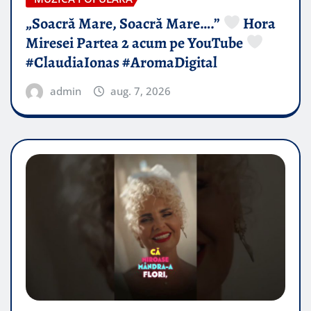
„Soacră Mare, Soacră Mare….”
Hora
Miresei Partea 2 acum pe YouTube
#ClaudiaIonas #AromaDigital
admin
aug. 7, 2026