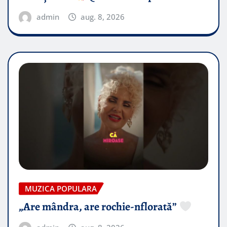
admin
aug. 8, 2026
MUZICA POPULARA
„Are mândra, are rochie-nflorată”