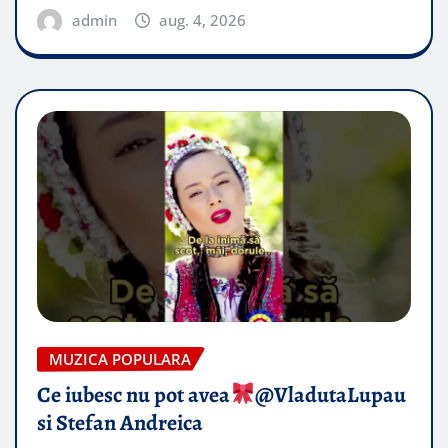
admin
aug. 4, 2026
MUZICA POPULARA
Ce iubesc nu pot avea
​@VladutaLupau
si Stefan Andreica