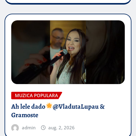
MUZICA POPULARA
Ah lele dado​
@VladutaLupau &
Gramoste
admin
aug. 2, 2026