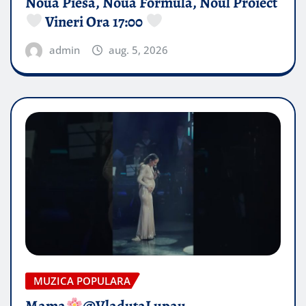
Noua Piesă, Noua Formulă, Noul Proiect
Vineri Ora 17:00
admin
aug. 5, 2026
MUZICA POPULARA
Mama
@VladutaLupau