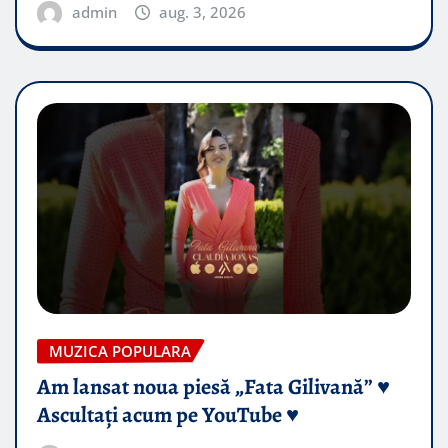
admin
aug. 3, 2026
MUZICA POPULARA
Am lansat noua piesă „Fata Gilivană” ♥️
Ascultați acum pe YouTube ♥️