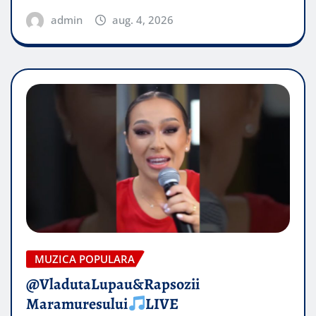
admin
aug. 4, 2026
MUZICA POPULARA
@VladutaLupau&Rapsozii
Maramuresului
LIVE