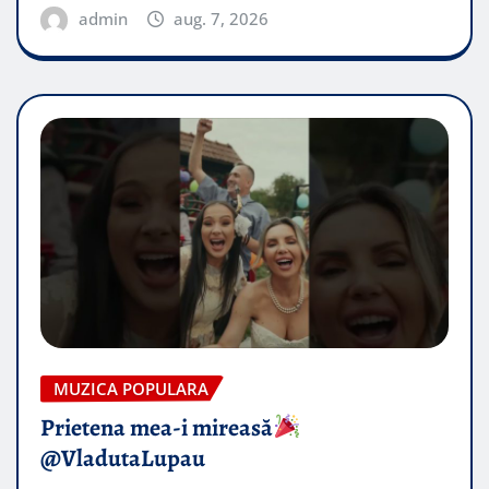
admin
aug. 7, 2026
MUZICA POPULARA
Prietena mea-i mireasă​
@VladutaLupau