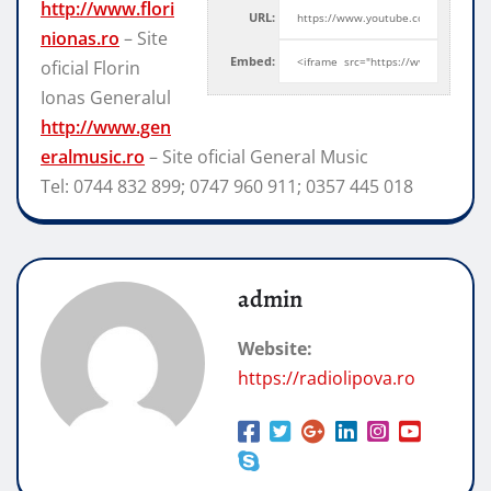
http://www.flori
URL:
nionas.ro
– Site
Embed:
oficial Florin
Ionas Generalul
http://www.gen
eralmusic.ro
– Site
oficial General Music
Tel: 0744 832 899; 0747 960 911; 0357 445 018
admin
Website:
https://radiolipova.ro