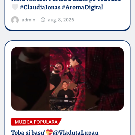
#ClaudiaIonas #AromaDigital
admin
aug. 8, 2026
MUZICA POPULARA
Toba și basu’
@VladutaLupau