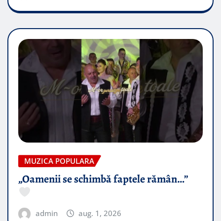
MUZICA POPULARA
„Oamenii se schimbă faptele rămân…”
admin
aug. 1, 2026