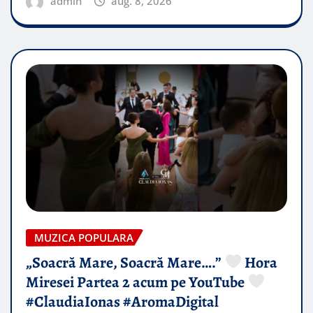
admin
aug. 8, 2026
MUZICA POPULARA
„Soacră Mare, Soacră Mare….”
Hora
Miresei Partea 2 acum pe YouTube
#ClaudiaIonas #AromaDigital