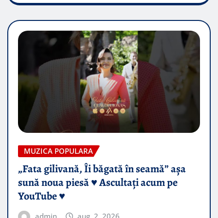
MUZICA POPULARA
„Fata gilivană, Îi băgată în seamă” așa
sună noua piesă ♥️ Ascultați acum pe
YouTube ♥️
admin
aug. 2, 2026