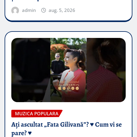
admin
aug. 5, 2026
MUZICA POPULARA
Ați ascultat „Fata Gilivană”? ♥️ Cum vi se
pare? ♥️