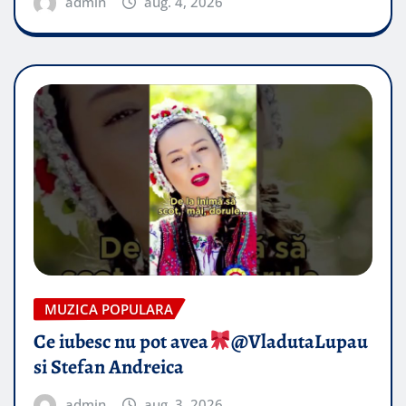
admin
aug. 4, 2026
MUZICA POPULARA
Ce iubesc nu pot avea
​@VladutaLupau
si Stefan Andreica
admin
aug. 3, 2026