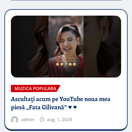
MUZICA POPULARA
Ascultați acum pe YouTube noua mea
piesă „Fata Gilivană” ♥️ ♥️
admin
aug. 1, 2026