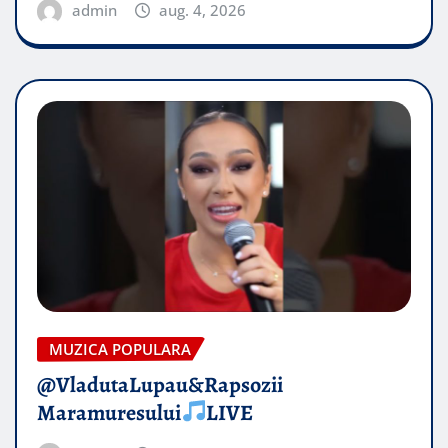
admin
aug. 4, 2026
MUZICA POPULARA
@VladutaLupau&Rapsozii
Maramuresului
LIVE