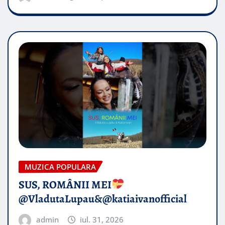
MUZICA POPULARA
SUS, ROMÂNII MEI
@VladutaLupau&@katiaivanofficial
admin
iul. 31, 2026