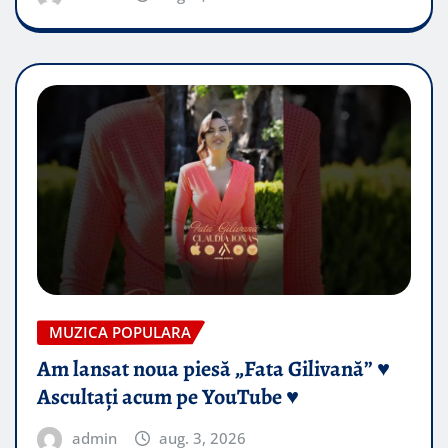
MUZICA POPULARA
Am lansat noua piesă „Fata Gilivană” ♥️
Ascultați acum pe YouTube ♥️
admin
aug. 3, 2026