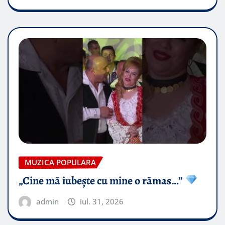
MUZICA POPULARA
„Cine mă iubește cu mine o rămas…”
admin
iul. 31, 2026