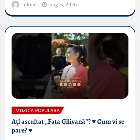
admin
aug. 5, 2026
MUZICA POPULARA
Ați ascultat „Fata Gilivană”? ♥️ Cum vi se
pare? ♥️