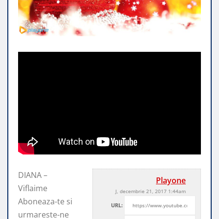
DIANA –
Playone
Viflaime
J, decembrie 21, 2017 1:44am
Aboneaza-te si
URL:
urmareste-ne