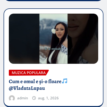
MUZICA POPULARA
Cum e omul e și-o floare
@VladutaLupau
admin
aug. 1, 2026