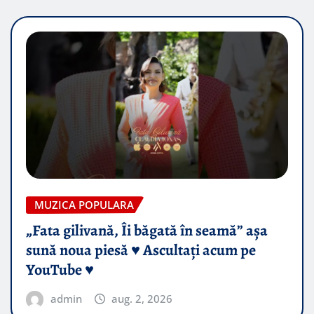
MUZICA POPULARA
„Fata gilivană, Îi băgată în seamă” așa
sună noua piesă ♥️ Ascultați acum pe
YouTube ♥️
admin
aug. 2, 2026