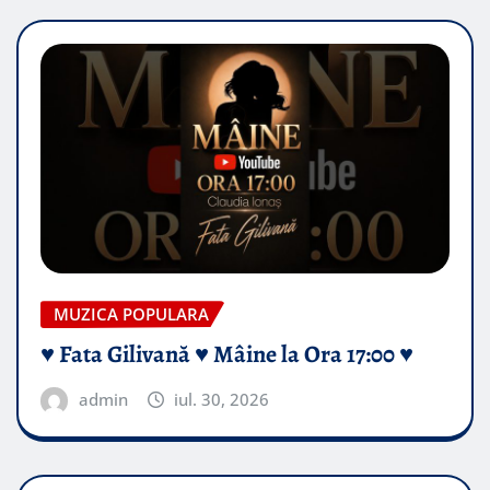
MUZICA POPULARA
♥️ Fata Gilivană ♥️ Mâine la Ora 17:00 ♥️
admin
iul. 30, 2026