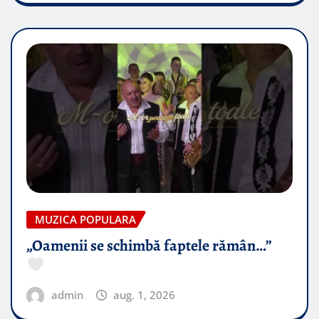
MUZICA POPULARA
„Oamenii se schimbă faptele rămân…”
admin
aug. 1, 2026