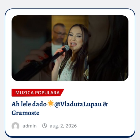
MUZICA POPULARA
Ah lele dado​
@VladutaLupau &
Gramoste
admin
aug. 2, 2026