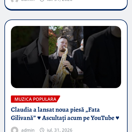
MUZICA POPULARA
Claudia a lansat noua piesă „Fata
Gilivană” ♥️ Ascultați acum pe YouTube ♥️
admin
iul. 31, 2026