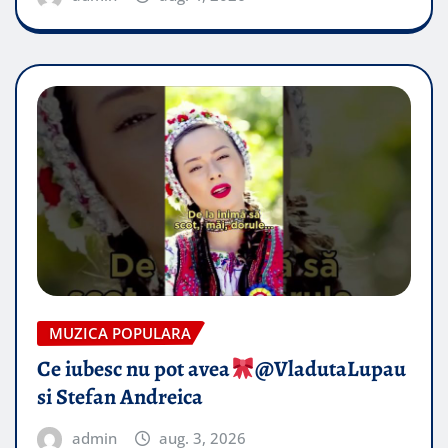
MUZICA POPULARA
Ce iubesc nu pot avea
​@VladutaLupau
si Stefan Andreica
admin
aug. 3, 2026