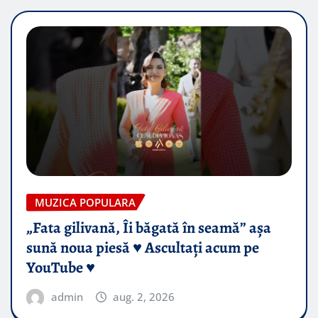
MUZICA POPULARA
„Fata gilivană, Îi băgată în seamă” așa
sună noua piesă ♥️ Ascultați acum pe
YouTube ♥️
admin
aug. 2, 2026