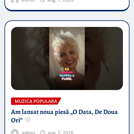
MUZICA POPULARA
Am lansat noua piesă „O Data, De Doua
Ori”
admin
aug. 7, 2026