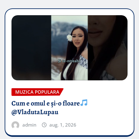
MUZICA POPULARA
Cum e omul e și-o floare
@VladutaLupau
admin
aug. 1, 2026