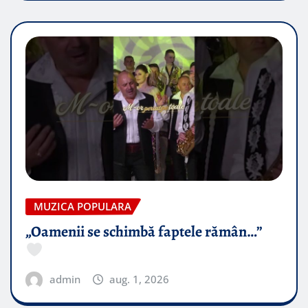
MUZICA POPULARA
„Oamenii se schimbă faptele rămân…”
admin
aug. 1, 2026