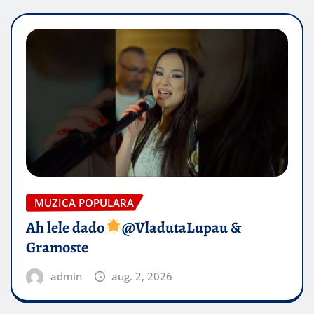
MUZICA POPULARA
Ah lele dado​
@VladutaLupau &
Gramoste
admin
aug. 2, 2026