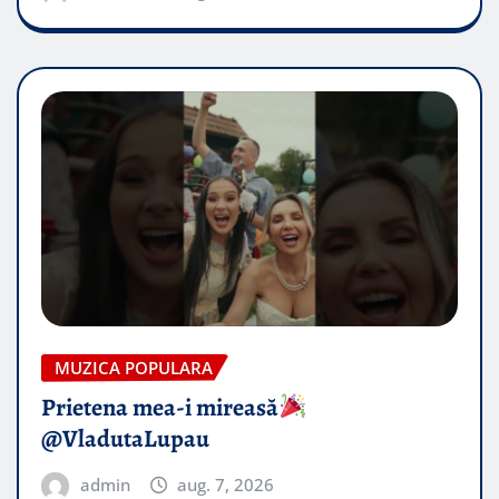
MUZICA POPULARA
Prietena mea-i mireasă​
@VladutaLupau
admin
aug. 7, 2026