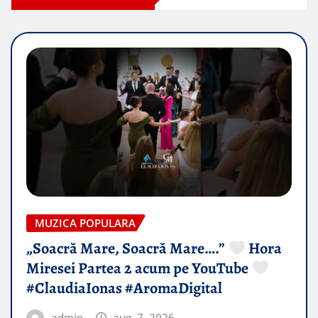
MUZICA POPULARA
„Soacră Mare, Soacră Mare….”
Hora
Miresei Partea 2 acum pe YouTube
#ClaudiaIonas #AromaDigital
admin
aug. 7, 2026