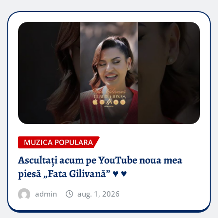
MUZICA POPULARA
Ascultați acum pe YouTube noua mea
piesă „Fata Gilivană” ♥️ ♥️
admin
aug. 1, 2026