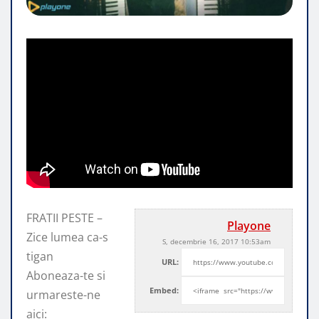
FRATII PESTE –
Playone
Zice lumea ca-s
S, decembrie 16, 2017 10:53am
tigan
URL:
Aboneaza-te si
Embed:
urmareste-ne
aici: