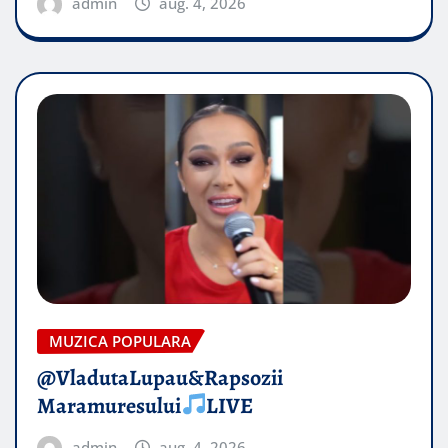
admin
aug. 4, 2026
MUZICA POPULARA
@VladutaLupau&Rapsozii
Maramuresului
LIVE
admin
aug. 4, 2026