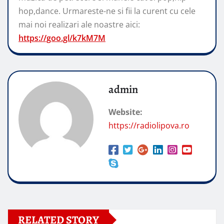
hop,dance. Urmareste-ne si fii la curent cu cele
mai noi realizari ale noastre aici:
https://goo.gl/k7kM7M
admin
Website:
https://radiolipova.ro
RELATED STORY