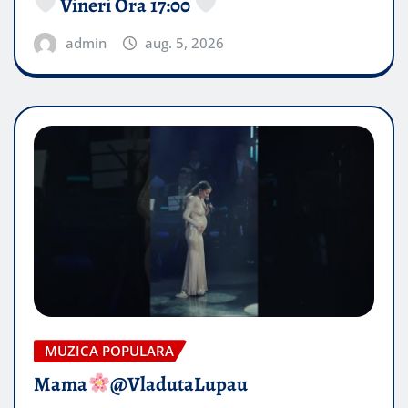
Vineri Ora 17:00
admin
aug. 5, 2026
MUZICA POPULARA
Mama
@VladutaLupau