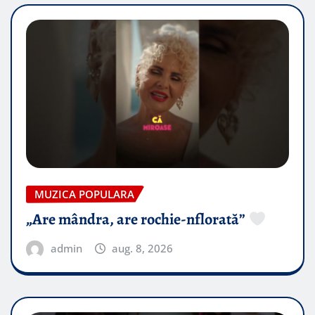
MUZICA POPULARA
„Are mândra, are rochie-nflorată”
admin
aug. 8, 2026