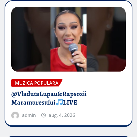
MUZICA POPULARA
@VladutaLupau&Rapsozii
Maramuresului
LIVE
admin
aug. 4, 2026