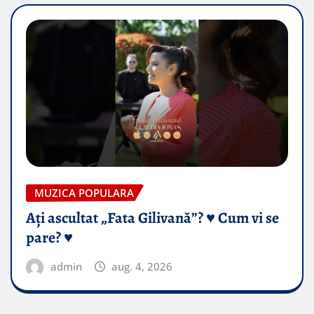
MUZICA POPULARA
Ați ascultat „Fata Gilivană”? ♥️ Cum vi se
pare? ♥️
admin
aug. 4, 2026