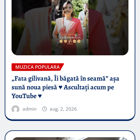
MUZICA POPULARA
„Fata gilivană, Îi băgată în seamă” așa
sună noua piesă ♥️ Ascultați acum pe
YouTube ♥️
admin
aug. 2, 2026