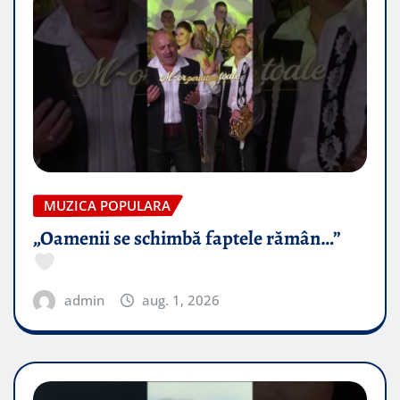
MUZICA POPULARA
„Oamenii se schimbă faptele rămân…”
admin
aug. 1, 2026