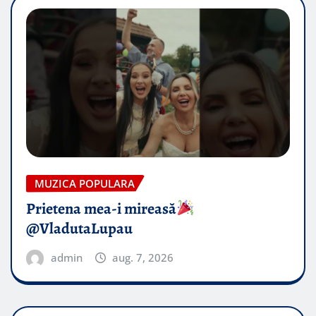
MUZICA POPULARA
Prietena mea-i mireasă​
@VladutaLupau
admin
aug. 7, 2026