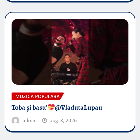
MUZICA POPULARA
Toba și basu’
@VladutaLupau
admin
aug. 8, 2026