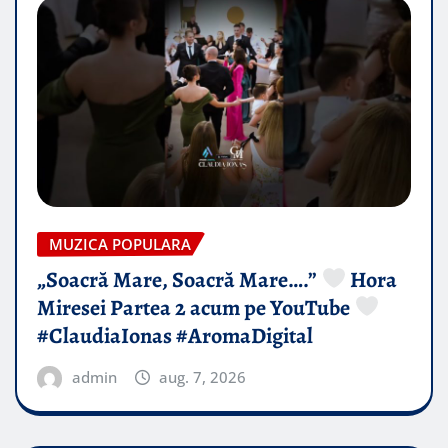
MUZICA POPULARA
„Soacră Mare, Soacră Mare….”
Hora
Miresei Partea 2 acum pe YouTube
#ClaudiaIonas #AromaDigital
admin
aug. 7, 2026