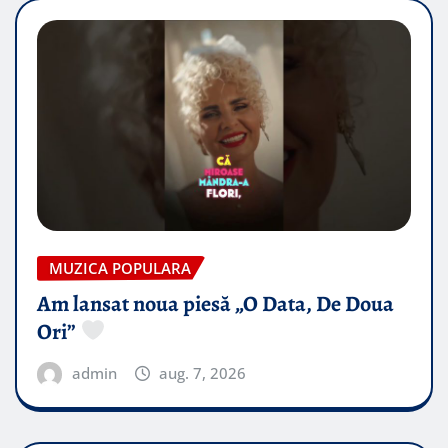
MUZICA POPULARA
Am lansat noua piesă „O Data, De Doua
Ori”
admin
aug. 7, 2026