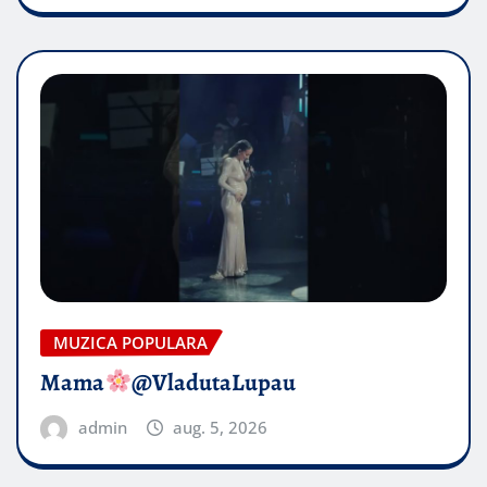
MUZICA POPULARA
Mama
@VladutaLupau
admin
aug. 5, 2026