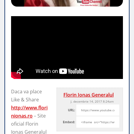
Daca va place
Florin Ionas Generalul
Like & Share
J, decembrie 14, 2017 8:24am
http://www.flori
URL:
nionas.ro
– Site
Embed:
oficial Florin
Ionas Generalul