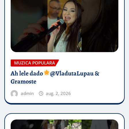
MUZICA POPULARA
Ah lele dado​
@VladutaLupau &
Gramoste
admin
aug. 2, 2026