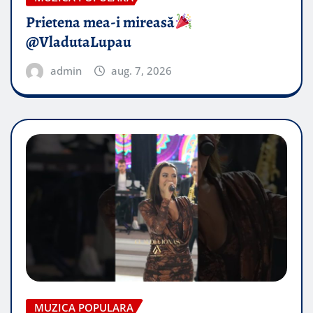
Prietena mea-i mireasă​
@VladutaLupau
admin
aug. 7, 2026
MUZICA POPULARA