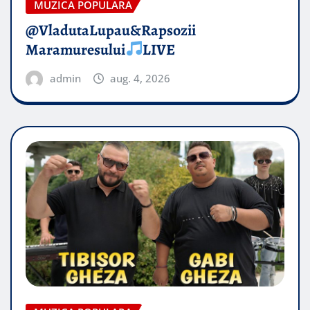
MUZICA POPULARA
@VladutaLupau&Rapsozii
Maramuresului
LIVE
admin
aug. 4, 2026