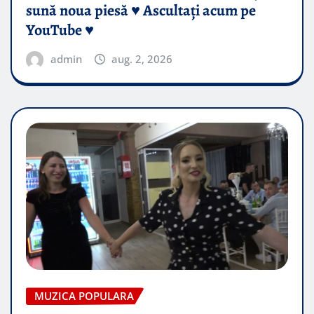
sună noua piesă ♥️ Ascultați acum pe
YouTube ♥️
admin
aug. 2, 2026
MUZICA POPULARA