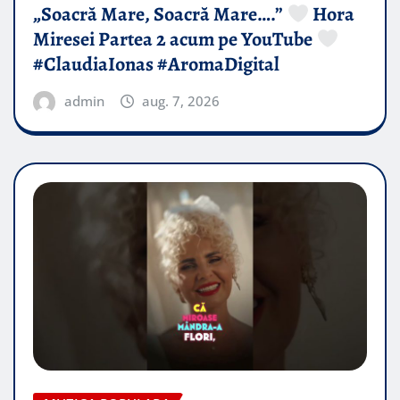
„Soacră Mare, Soacră Mare….”
Hora
Miresei Partea 2 acum pe YouTube
#ClaudiaIonas #AromaDigital
admin
aug. 7, 2026