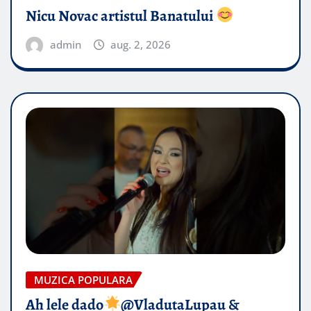
Nicu Novac artistul Banatului
admin
aug. 2, 2026
MUZICA POPULARA
Ah lele dado​
@VladutaLupau &