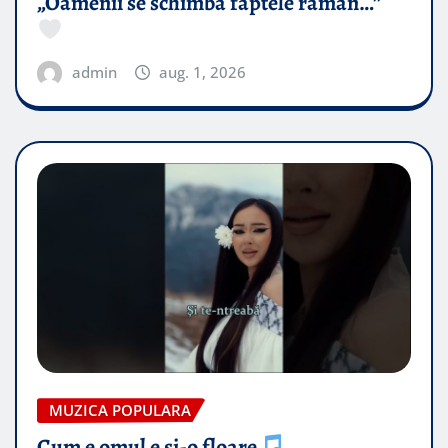
„Oamenii se schimbă faptele rămân…”
admin
aug. 1, 2026
MUZICA POPULARA
Cum e omul e și-o floare