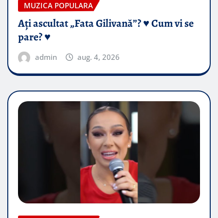
MUZICA POPULARA
Ați ascultat „Fata Gilivană”? ♥️ Cum vi se
pare? ♥️
admin
aug. 4, 2026