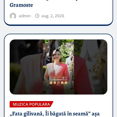
Gramoste
admin
aug. 2, 2026
MUZICA POPULARA
„Fata gilivană, Îi băgată în seamă” așa