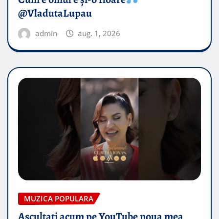
@VladutaLupau
admin
aug. 1, 2026
MUZICA POPULARA
Ascultați acum pe YouTube noua mea