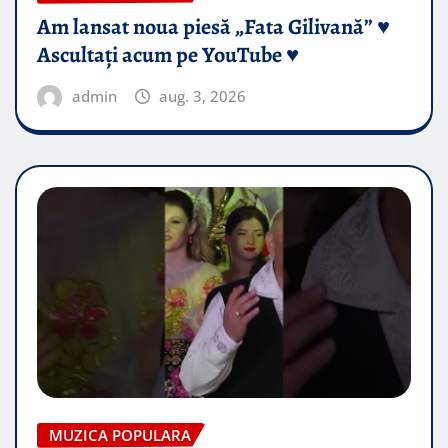
Am lansat noua piesă „Fata Gilivană” ♥️
Ascultați acum pe YouTube ♥️
admin
aug. 3, 2026
MUZICA POPULARA