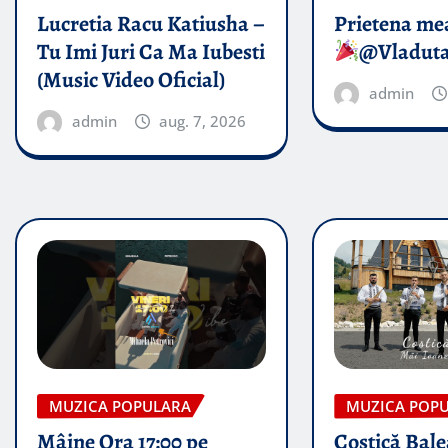
Lucretia Racu Katiusha –
Prietena mea
Tu Imi Juri Ca Ma Iubesti
@Vladut
(Music Video Oficial)
admin
admin
aug. 7, 2026
MUZICA POPULARA
MUZICA POP
Mâine Ora 17:00 pe
Costică Bale