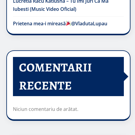
Lucretia Racu Katiusha – Tu Imi Juri Ca Ma
Iubesti (Music Video Oficial)
Prietena mea-i mireasă​
@VladutaLupau
COMENTARII
RECENTE
Niciun comentariu de arătat.