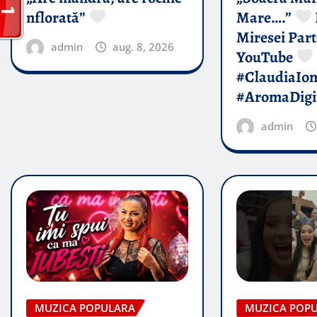
nflorată”
Mare….”
Miresei Par
admin
aug. 8, 2026
YouTube
#ClaudiaIo
#AromaDigi
admin
MUZICA POPULARA
MUZICA POP