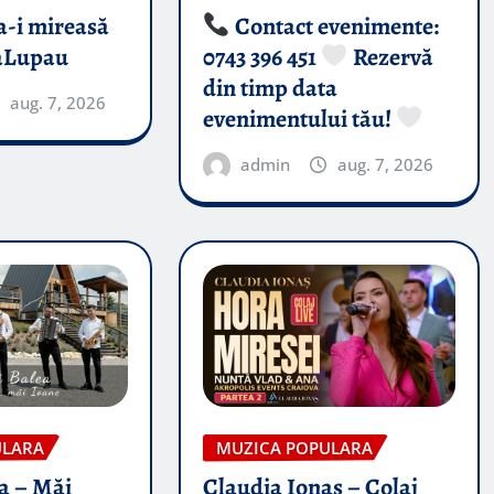
-i mireasă​
Contact evenimente:
aLupau
0743 396 451
Rezervă
din timp data
aug. 7, 2026
evenimentului tău!
admin
aug. 7, 2026
ULARA
MUZICA POPULARA
a – Măi
Claudia Ionas – Colaj