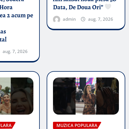
Hora
Data, De Doua Ori”
tea 2 acum pe
admin
aug. 7, 2026
nas
tal
aug. 7, 2026
ULARA
MUZICA POPULARA