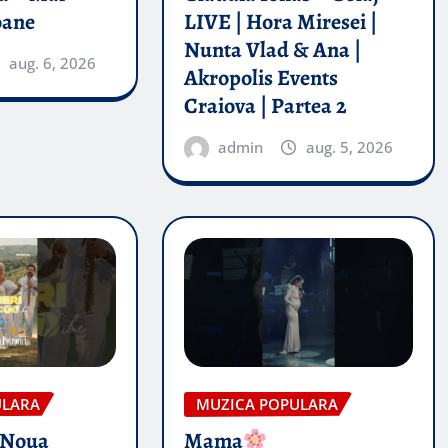
oane
LIVE | Hora Miresei |
Nunta Vlad & Ana |
aug. 6, 2026
Akropolis Events
Craiova | Partea 2
admin
aug. 5, 2026
ULARA
MUZICA POPULARA
 Noua
Mama