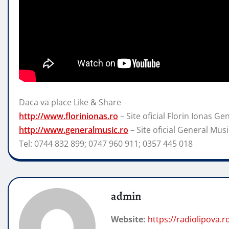
Daca va place Like & Share
http://www.florinionas.ro
– Site oficial Florin Ionas Ge
http://www.generalmusic.ro
– Site
oficial General Musi
Tel: 0744 832 899; 0747 960 911; 0357 445 018
admin
Website:
https://radiolipova.r