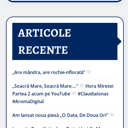
ARTICOLE
RECENTE
„Are mândra, are rochie-nflorată”
„Soacră Mare, Soacră Mare….”
Hora Miresei
Partea 2 acum pe YouTube
#ClaudiaIonas
#AromaDigital
Am lansat noua piesă „O Data, De Doua Ori”