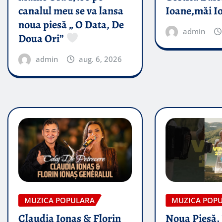
canalul meu se va lansa
Ioane,măi I
noua piesă „ O Data, De
admin
Doua Ori”
admin
aug. 6, 2026
MUZICA POPULARA
MUZICA POP
Claudia Ionas & Florin
Noua Piesă,