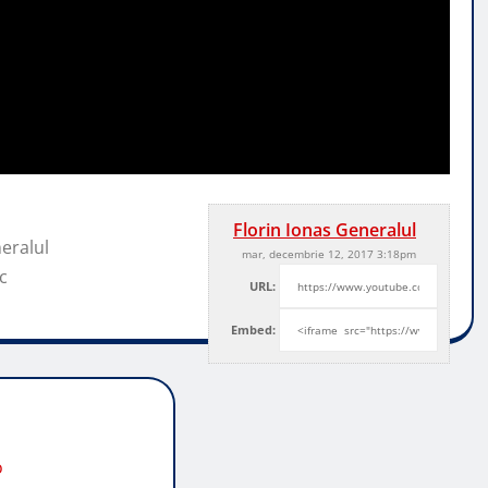
Florin Ionas Generalul
neralul
mar, decembrie 12, 2017 3:18pm
c
URL:
Embed:
o