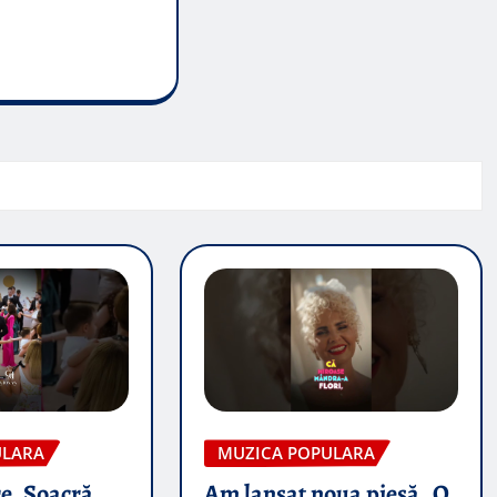
ULARA
MUZICA POPULARA
e, Soacră
Am lansat noua piesă „O