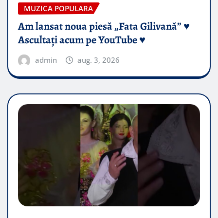
MUZICA POPULARA
Am lansat noua piesă „Fata Gilivană” ♥️
Ascultați acum pe YouTube ♥️
admin
aug. 3, 2026