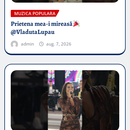
MUZICA POPULARA
Prietena mea-i mireasă​
@VladutaLupau
admin
aug. 7, 2026