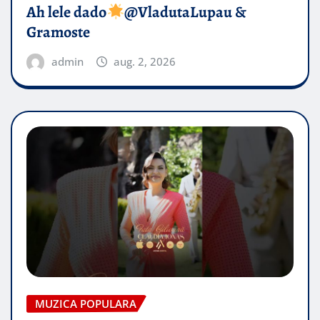
Ah lele dado​
@VladutaLupau &
Gramoste
admin
aug. 2, 2026
MUZICA POPULARA