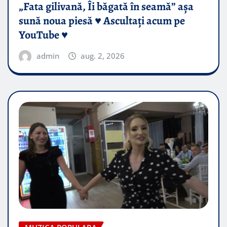
„Fata gilivană, Îi băgată în seamă” așa
sună noua piesă ♥️ Ascultați acum pe
YouTube ♥️
admin
aug. 2, 2026