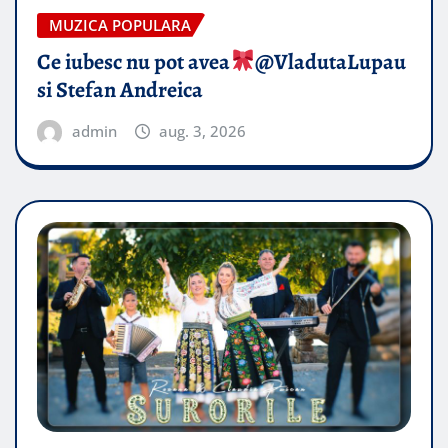
MUZICA POPULARA
Ce iubesc nu pot avea
​@VladutaLupau
si Stefan Andreica
admin
aug. 3, 2026