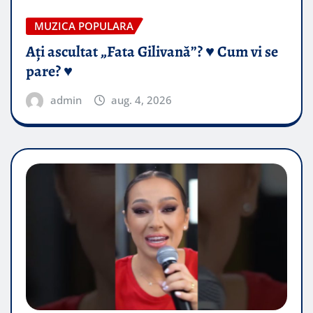
MUZICA POPULARA
Ați ascultat „Fata Gilivană”? ♥️ Cum vi se
pare? ♥️
admin
aug. 4, 2026