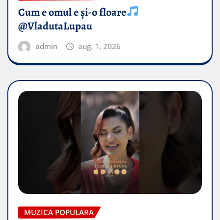
Cum e omul e și-o floare
@VladutaLupau
admin
aug. 1, 2026
MUZICA POPULARA