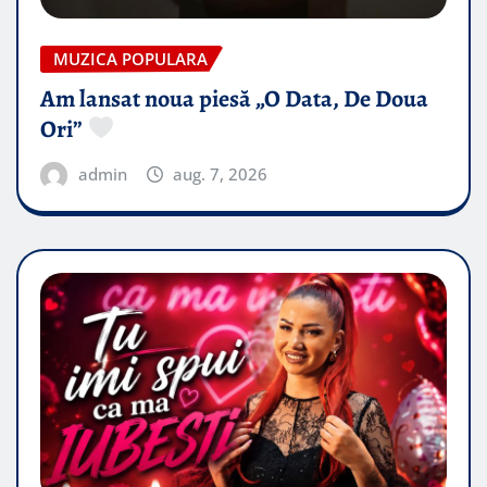
MUZICA POPULARA
Am lansat noua piesă „O Data, De Doua
Ori”
admin
aug. 7, 2026