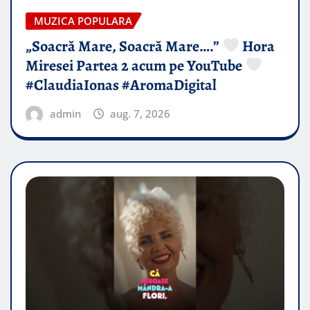
MUZICA POPULARA
„Soacră Mare, Soacră Mare….”
Hora
Miresei Partea 2 acum pe YouTube
#ClaudiaIonas #AromaDigital
admin
aug. 7, 2026