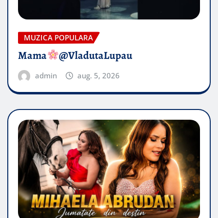
MUZICA POPULARA
Mama
@VladutaLupau
admin
aug. 5, 2026