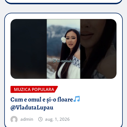
MUZICA POPULARA
Cum e omul e și-o floare
@VladutaLupau
admin
aug. 1, 2026