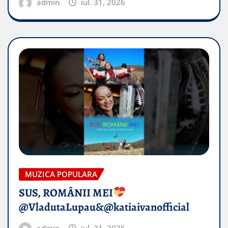
admin
iul. 31, 2026
MUZICA POPULARA
SUS, ROMÂNII MEI
@VladutaLupau&@katiaivanofficial
admin
iul. 31, 2026