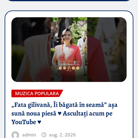
MUZICA POPULARA
„Fata gilivană, Îi băgată în seamă” așa
sună noua piesă ♥️ Ascultați acum pe
YouTube ♥️
admin
aug. 2, 2026