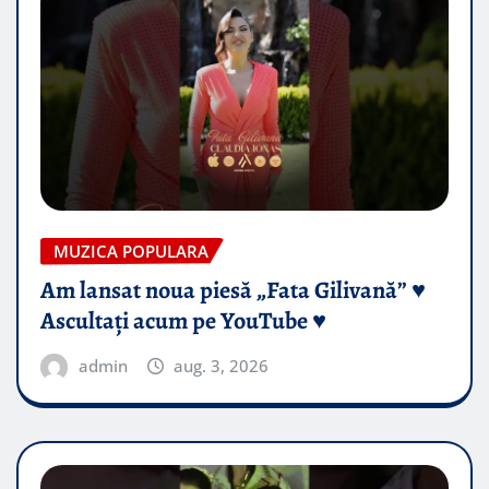
MUZICA POPULARA
Am lansat noua piesă „Fata Gilivană” ♥️
Ascultați acum pe YouTube ♥️
admin
aug. 3, 2026