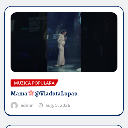
MUZICA POPULARA
Mama
@VladutaLupau
admin
aug. 5, 2026