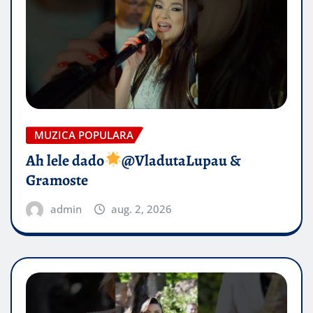
MUZICA POPULARA
Ah lele dado​
@VladutaLupau &
Gramoste
admin
aug. 2, 2026