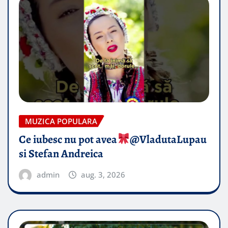
MUZICA POPULARA
Ce iubesc nu pot avea
​@VladutaLupau
si Stefan Andreica
admin
aug. 3, 2026