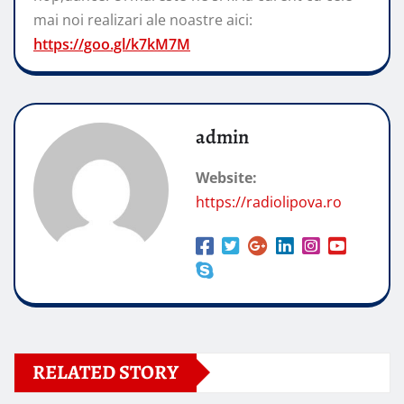
mai noi realizari ale noastre aici:
https://goo.gl/k7kM7M
admin
Website:
https://radiolipova.ro
RELATED STORY