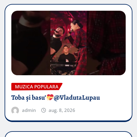
MUZICA POPULARA
Toba și basu’
@VladutaLupau
admin
aug. 8, 2026