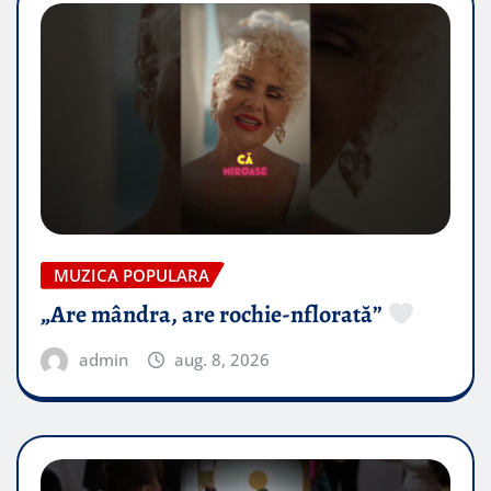
MUZICA POPULARA
„Are mândra, are rochie-nflorată”
admin
aug. 8, 2026