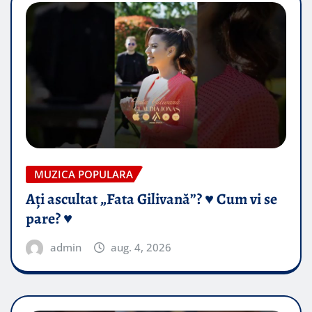
MUZICA POPULARA
Ați ascultat „Fata Gilivană”? ♥️ Cum vi se
pare? ♥️
admin
aug. 4, 2026