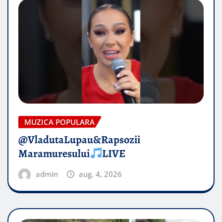
MUZICA POPULARA
@VladutaLupau&Rapsozii
Maramuresului
LIVE
admin
aug. 4, 2026