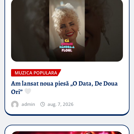
MUZICA POPULARA
Am lansat noua piesă „O Data, De Doua
Ori”
admin
aug. 7, 2026