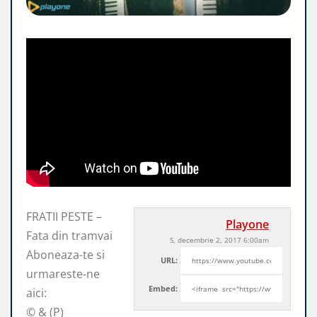
FRATII PESTE –
Playone
Fata din tramvai
S, decembrie 2, 2017 6:00am
Aboneaza-te si
URL:
urmareste-ne
Embed:
aici:
© & (P)