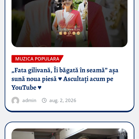
MUZICA POPULARA
„Fata gilivană, Îi băgată în seamă” așa
sună noua piesă ♥️ Ascultați acum pe
YouTube ♥️
admin
aug. 2, 2026