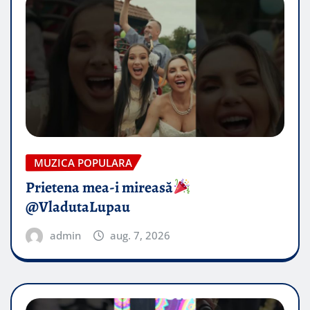
MUZICA POPULARA
Prietena mea-i mireasă​
@VladutaLupau
admin
aug. 7, 2026