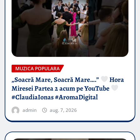
MUZICA POPULARA
„Soacră Mare, Soacră Mare….”
Hora
Miresei Partea 2 acum pe YouTube
#ClaudiaIonas #AromaDigital
admin
aug. 7, 2026