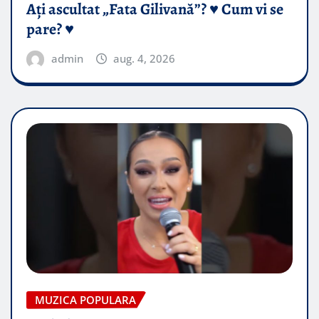
Ați ascultat „Fata Gilivană”? ♥️ Cum vi se
pare? ♥️
admin
aug. 4, 2026
MUZICA POPULARA