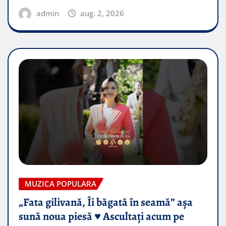
admin
aug. 2, 2026
MUZICA POPULARA
„Fata gilivană, Îi băgată în seamă” așa
sună noua piesă ♥️ Ascultați acum pe