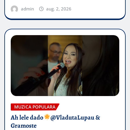
admin
aug. 2, 2026
MUZICA POPULARA
Ah lele dado​
@VladutaLupau &
Gramoste