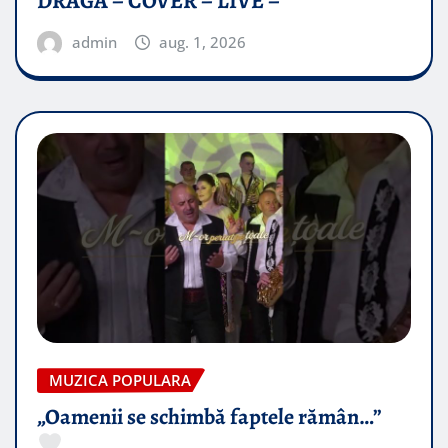
DRAGĂ – COVER – LIVE –
admin
aug. 1, 2026
MUZICA POPULARA
„Oamenii se schimbă faptele rămân…”