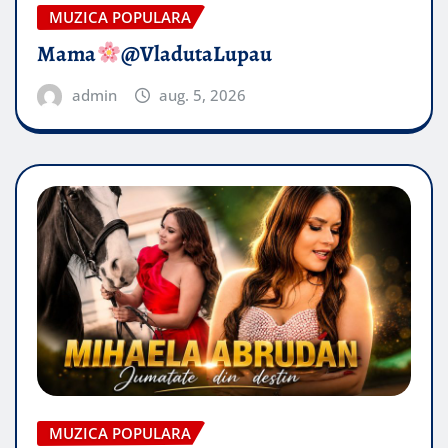
MUZICA POPULARA
Mama
@VladutaLupau
admin
aug. 5, 2026
MUZICA POPULARA