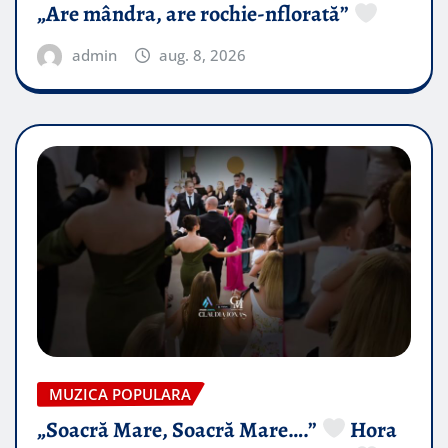
„Are mândra, are rochie-nflorată”
admin
aug. 8, 2026
MUZICA POPULARA
„Soacră Mare, Soacră Mare….”
Hora