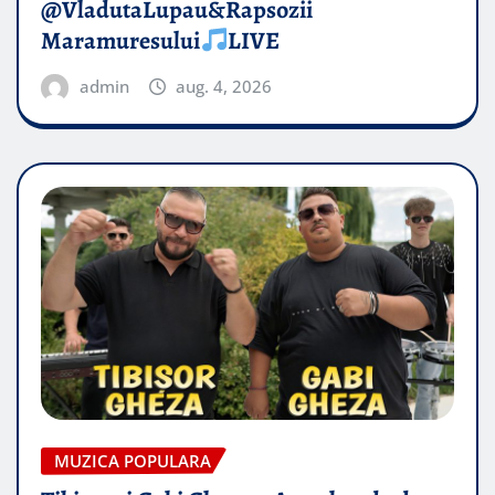
@VladutaLupau&Rapsozii
Maramuresului
LIVE
admin
aug. 4, 2026
MUZICA POPULARA