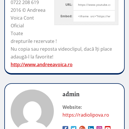
0722 208 619
URL:
2016 © Andreea
Embed:
Voica Cont
Oficial
Toate
drepturile rezervate !
Nu copia sau reposta videoclipul, dacă
îți place
adaugă-l la favorite!
http://www.andreeavoica.ro
admin
Website:
https://radiolipova.ro