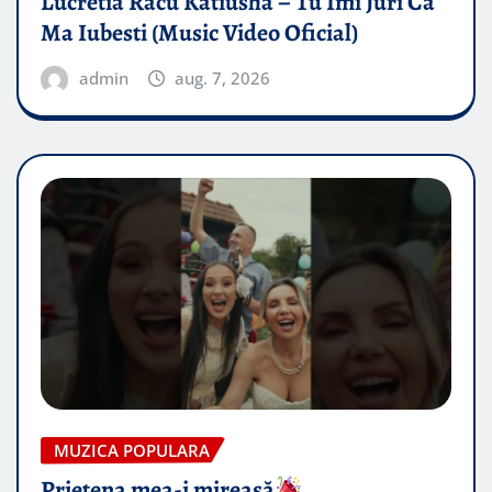
Lucretia Racu Katiusha – Tu Imi Juri Ca
Ma Iubesti (Music Video Oficial)
admin
aug. 7, 2026
MUZICA POPULARA
Prietena mea-i mireasă​