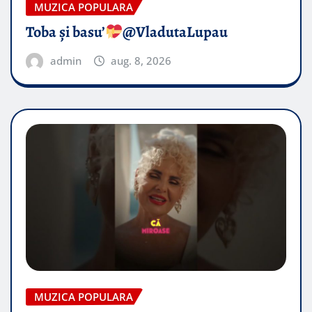
MUZICA POPULARA
Toba și basu’
@VladutaLupau
admin
aug. 8, 2026
MUZICA POPULARA