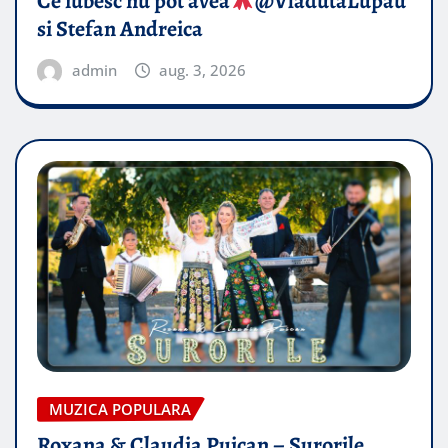
Ce iubesc nu pot avea
​@VladutaLupau
si Stefan Andreica
admin
aug. 3, 2026
MUZICA POPULARA
Roxana & Claudia Puican – Surorile