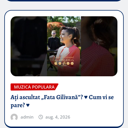
MUZICA POPULARA
Ați ascultat „Fata Gilivană”? ♥️ Cum vi se
pare? ♥️
admin
aug. 4, 2026