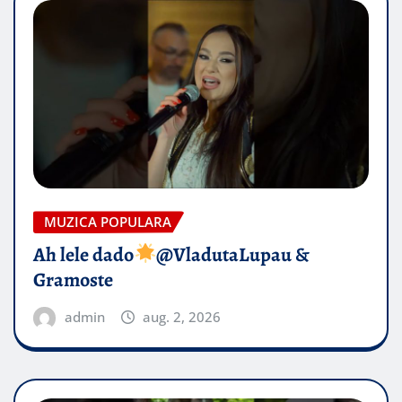
MUZICA POPULARA
Ah lele dado​
@VladutaLupau &
Gramoste
admin
aug. 2, 2026