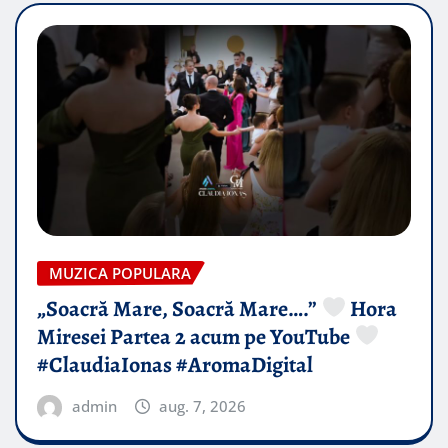
MUZICA POPULARA
„Soacră Mare, Soacră Mare….”
Hora
Miresei Partea 2 acum pe YouTube
#ClaudiaIonas #AromaDigital
admin
aug. 7, 2026