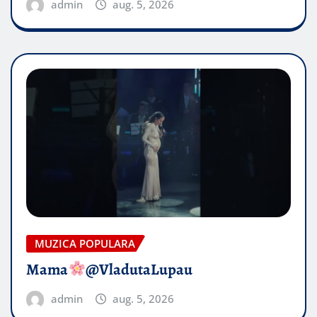
admin
aug. 5, 2026
MUZICA POPULARA
Mama
@VladutaLupau
admin
aug. 5, 2026