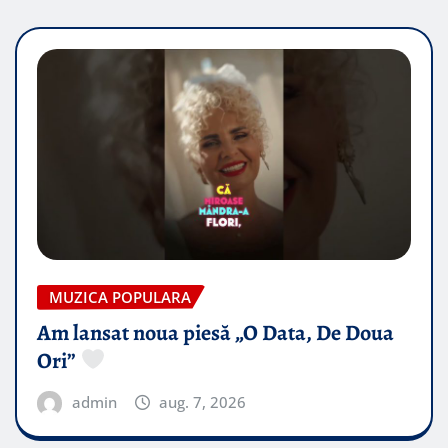
MUZICA POPULARA
Am lansat noua piesă „O Data, De Doua
Ori”
admin
aug. 7, 2026