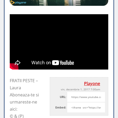
FRATII PESTE –
Playone
Laura
vin, decembrie 1, 2017 7:00am
Aboneaza-te si
URL:
urmareste-ne
Embed:
aici:
© & (P)