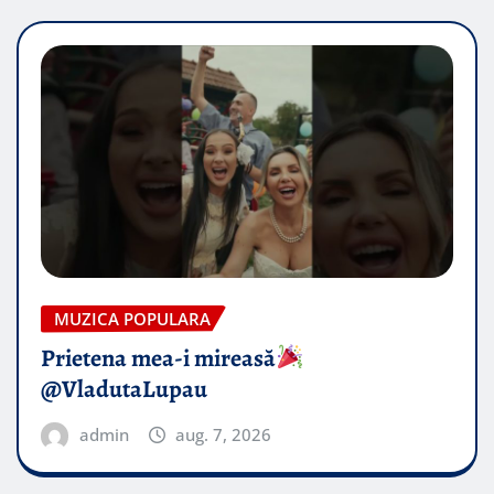
MUZICA POPULARA
Prietena mea-i mireasă​
@VladutaLupau
admin
aug. 7, 2026