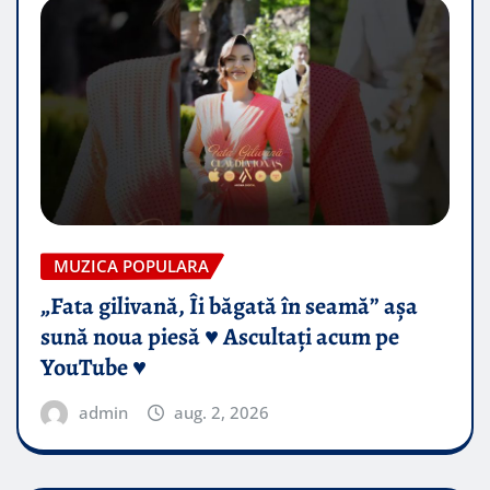
MUZICA POPULARA
„Fata gilivană, Îi băgată în seamă” așa
sună noua piesă ♥️ Ascultați acum pe
YouTube ♥️
admin
aug. 2, 2026