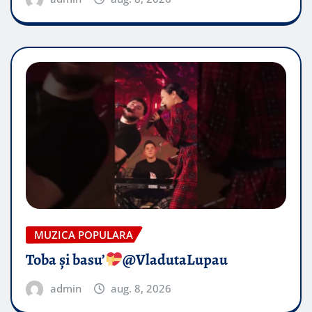
MUZICA POPULARA
Toba și basu’
@VladutaLupau
admin
aug. 8, 2026