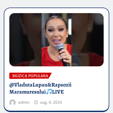
MUZICA POPULARA
@VladutaLupau&Rapsozii
Maramuresului
LIVE
admin
aug. 4, 2026