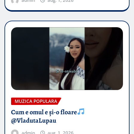
MUZICA POPULARA
Cum e omul e și-o floare
@VladutaLupau
admin
aug. 1, 2026