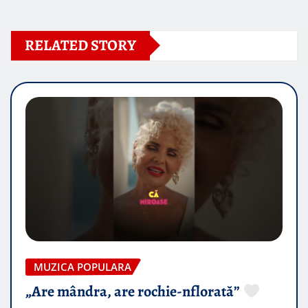
RELATED STORY
MUZICA POPULARA
„Are mândra, are rochie-nflorată”