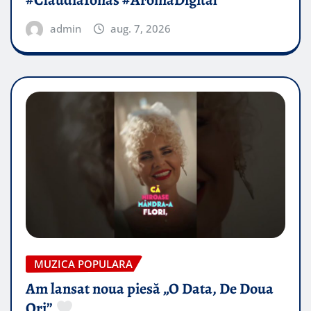
#ClaudiaIonas #AromaDigital
admin
aug. 7, 2026
MUZICA POPULARA
Am lansat noua piesă „O Data, De Doua
Ori”