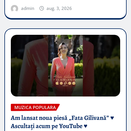
admin
aug. 3, 2026
MUZICA POPULARA
Am lansat noua piesă „Fata Gilivană” ♥️
Ascultați acum pe YouTube ♥️