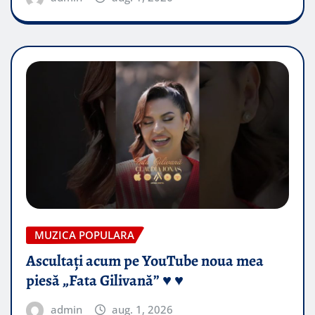
MUZICA POPULARA
Ascultați acum pe YouTube noua mea
piesă „Fata Gilivană” ♥️ ♥️
admin
aug. 1, 2026