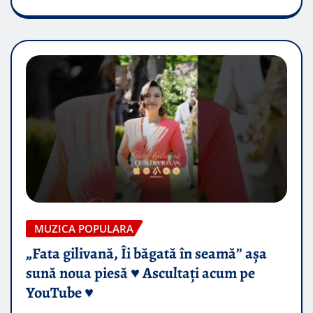
MUZICA POPULARA
„Fata gilivană, Îi băgată în seamă” așa
sună noua piesă ♥️ Ascultați acum pe
YouTube ♥️