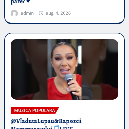
pare? ♥️
admin
aug. 4, 2026
MUZICA POPULARA
@VladutaLupau&Rapsozii
Maramuresului
LIVE