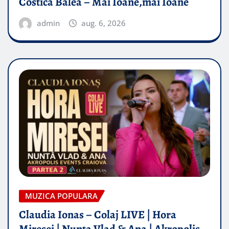
Costică Balea – Măi Ioane,măi Ioane
admin
aug. 6, 2026
MUZICA POPULARA
Claudia Ionas – Colaj LIVE | Hora
Miresei | Nunta Vlad & Ana | Akropolis