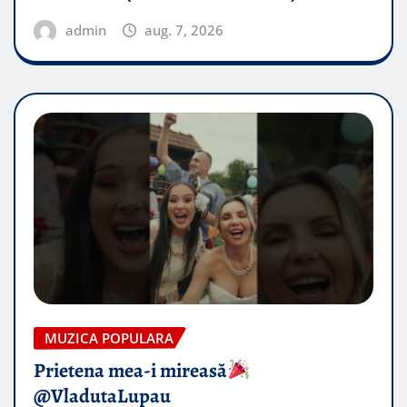
admin
aug. 7, 2026
MUZICA POPULARA
Prietena mea-i mireasă​
@VladutaLupau