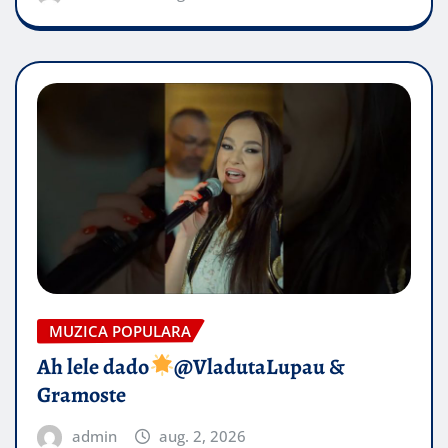
MUZICA POPULARA
Ah lele dado​
@VladutaLupau &
Gramoste
admin
aug. 2, 2026