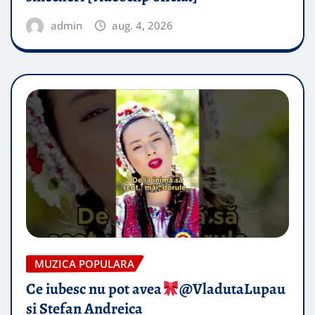
admin
aug. 4, 2026
MUZICA POPULARA
Ce iubesc nu pot avea
​@VladutaLupau
si Stefan Andreica