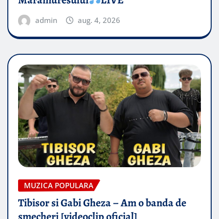
admin
aug. 4, 2026
MUZICA POPULARA
Tibisor si Gabi Gheza – Am o banda de
smecheri [videoclip oficial]