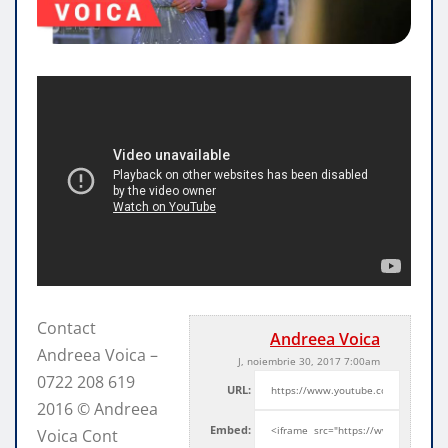
Contact
Andreea Voica
Andreea Voica –
J, noiembrie 30, 2017 7:00am
0722 208 619
URL:
2016 © Andreea
Embed:
Voica Cont