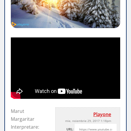
Marut
Playone
Margaritar
mie, noiembrie 29, 2017 1:18pm
Interpretare:
URL: