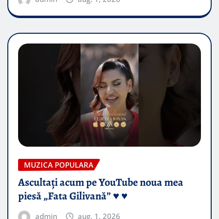
MUZICA POPULARA
Ascultați acum pe YouTube noua mea
piesă „Fata Gilivană” ♥️ ♥️
admin
aug. 1, 2026