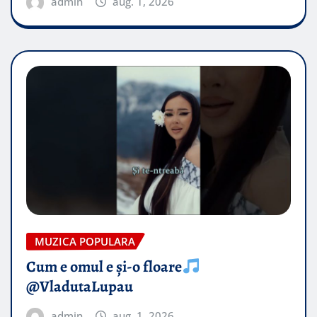
admin
aug. 1, 2026
MUZICA POPULARA
Cum e omul e și-o floare
@VladutaLupau
admin
aug. 1, 2026