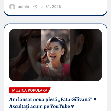
admin
iul. 31, 2026
MUZICA POPULARA
Am lansat noua piesă „Fata Gilivană” ♥️
Ascultați acum pe YouTube ♥️