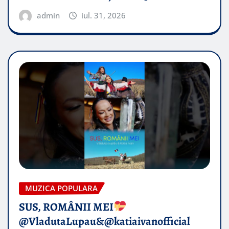
admin
iul. 31, 2026
MUZICA POPULARA
SUS, ROMÂNII MEI
@VladutaLupau&@katiaivanofficial