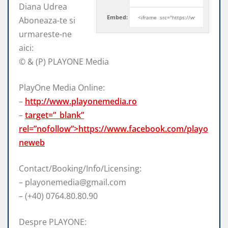
Diana Udrea
Embed:
Aboneaza-te si
urmareste-ne
aici:
© & (P) PLAYONE Media
PlayOne Media Online:
–
http://www.playonemedia.ro
–
target=”_blank”
rel=”nofollow”>https://www.facebook.com/playo
neweb
Contact/Booking/Info/Licensing:
– playonemedia@gmail.com
– (+40) 0764.80.80.90
Despre PLAYONE: