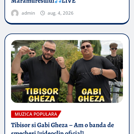
Maramuresului
LIVE
admin
aug. 4, 2026
MUZICA POPULARA
Tibisor si Gabi Gheza – Am o banda de
smecheri [videoclip oficial]