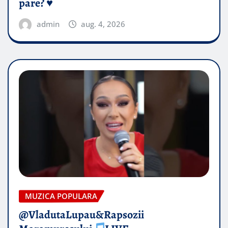
pare? ♥️
admin
aug. 4, 2026
MUZICA POPULARA
@VladutaLupau&Rapsozii