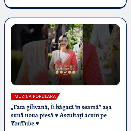
MUZICA POPULARA
„Fata gilivană, Îi băgată în seamă” așa
sună noua piesă ♥️ Ascultați acum pe
YouTube ♥️