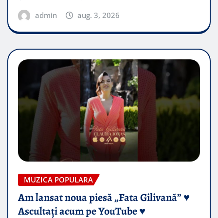
admin
aug. 3, 2026
MUZICA POPULARA
Am lansat noua piesă „Fata Gilivană” ♥️
Ascultați acum pe YouTube ♥️