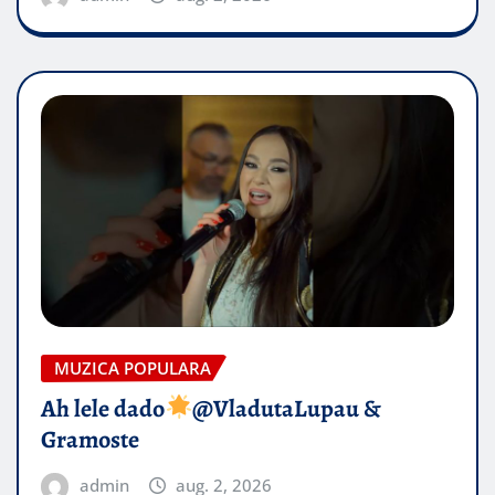
MUZICA POPULARA
Ah lele dado​
@VladutaLupau &
Gramoste
admin
aug. 2, 2026