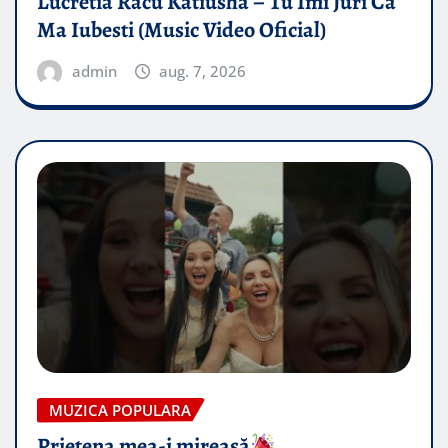
Lucretia Racu Katiusha – Tu Imi Juri Ca
Ma Iubesti (Music Video Oficial)
admin
aug. 7, 2026
MUZICA POPULARA
Prietena mea-i mireasă​