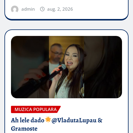
admin
aug. 2, 2026
MUZICA POPULARA
Ah lele dado​
@VladutaLupau &
Gramoste