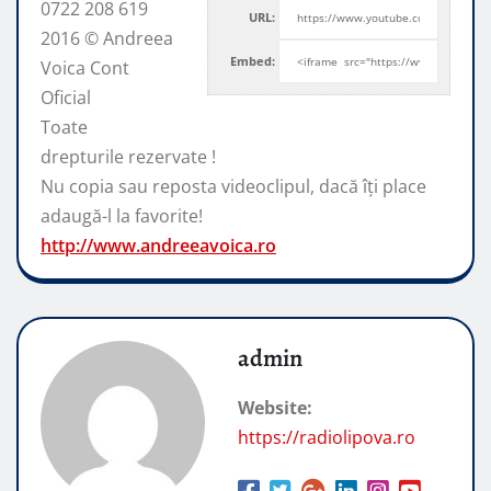
0722 208 619
URL:
2016 © Andreea
Embed:
Voica Cont
Oficial
Toate
drepturile rezervate !
Nu copia sau reposta videoclipul, dacă
îți place
adaugă-l la favorite!
http://www.andreeavoica.ro
admin
Website:
https://radiolipova.ro