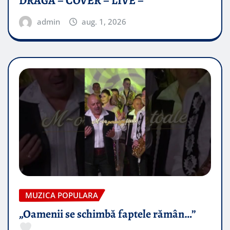
DRAGĂ – COVER – LIVE –
admin
aug. 1, 2026
MUZICA POPULARA
„Oamenii se schimbă faptele rămân…”