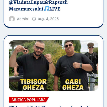
@VladutaLupau&Rapsozii
Maramuresului
LIVE
admin
aug. 4, 2026
MUZICA POPULARA