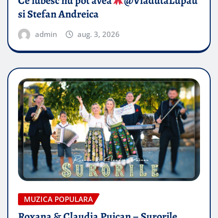
Ce iubesc nu pot avea
​@VladutaLupau
si Stefan Andreica
admin
aug. 3, 2026
MUZICA POPULARA
Roxana & Claudia Puican – Surorile