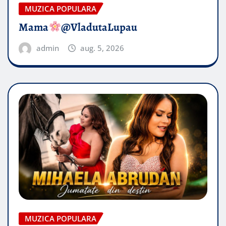
MUZICA POPULARA
Mama
@VladutaLupau
admin
aug. 5, 2026
MUZICA POPULARA