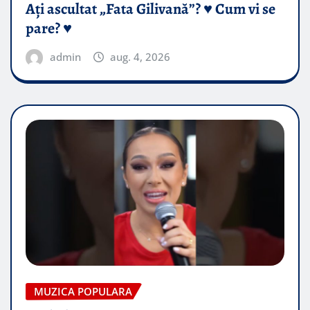
Ați ascultat „Fata Gilivană”? ♥️ Cum vi se
pare? ♥️
admin
aug. 4, 2026
MUZICA POPULARA