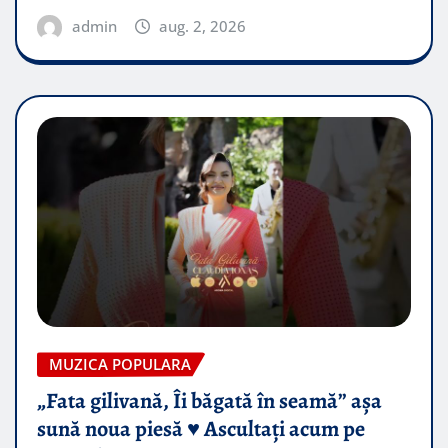
admin
aug. 2, 2026
MUZICA POPULARA
„Fata gilivană, Îi băgată în seamă” așa
sună noua piesă ♥️ Ascultați acum pe