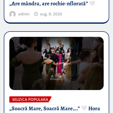
„Are mândra, are rochie-nflorată”
admin
aug. 8, 2026
MUZICA POPULARA
„Soacră Mare, Soacră Mare….”
Hora