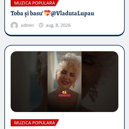
MUZICA POPULARA
Toba și basu’
@VladutaLupau
admin
aug. 8, 2026
MUZICA POPULARA