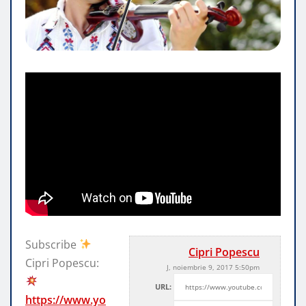
Subscribe
Cipri Popescu
Cipri Popescu:
J, noiembrie 9, 2017 5:50pm
URL:
https://www.yo