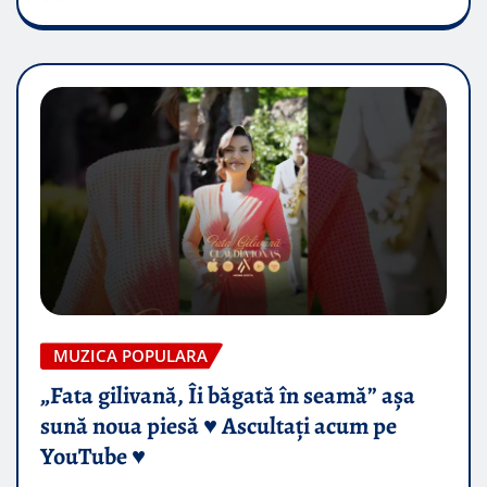
MUZICA POPULARA
„Fata gilivană, Îi băgată în seamă” așa
sună noua piesă ♥️ Ascultați acum pe
YouTube ♥️