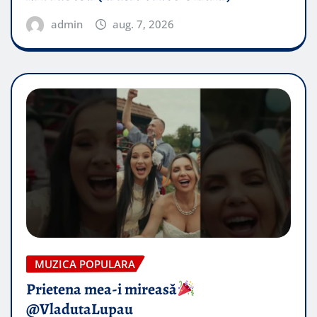
admin
aug. 7, 2026
MUZICA POPULARA
Prietena mea-i mireasă​
@VladutaLupau