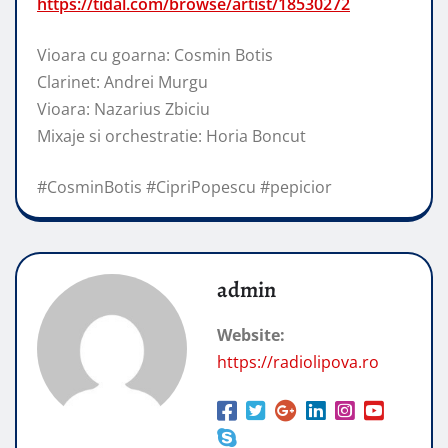
https://tidal.com/browse/artist/18530272
Vioara cu goarna: Cosmin Botis
Clarinet: Andrei Murgu
Vioara: Nazarius Zbiciu
Mixaje si orchestratie: Horia Boncut
#CosminBotis #CipriPopescu #pepicior
admin
Website:
https://radiolipova.ro