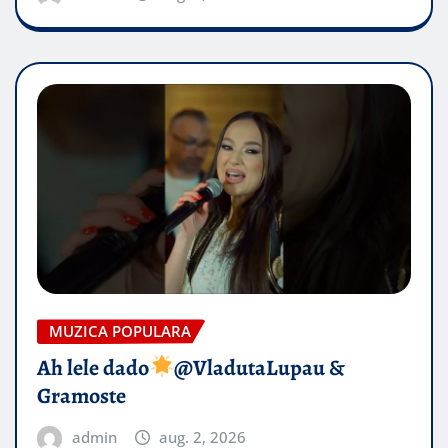
MUZICA POPULARA
Ah lele dado​
@VladutaLupau &
Gramoste
admin
aug. 2, 2026