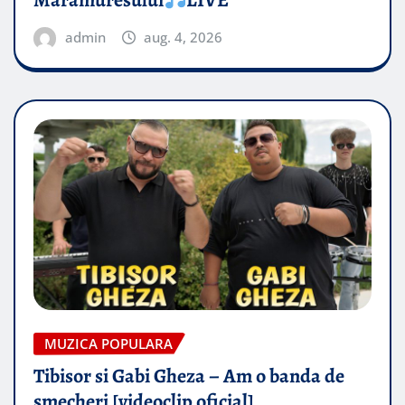
Maramuresului
LIVE
admin
aug. 4, 2026
MUZICA POPULARA
Tibisor si Gabi Gheza – Am o banda de
smecheri [videoclip oficial]