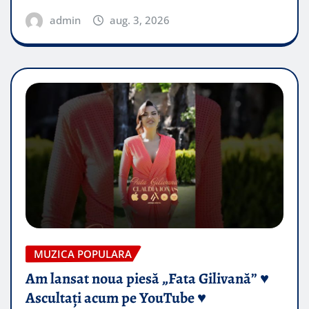
admin
aug. 3, 2026
MUZICA POPULARA
Am lansat noua piesă „Fata Gilivană” ♥️
Ascultați acum pe YouTube ♥️