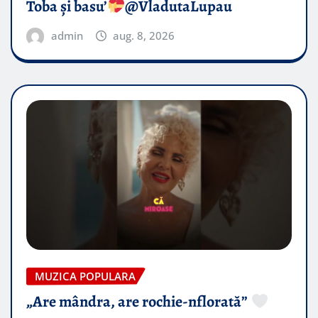
Toba și basu’
@VladutaLupau
admin
aug. 8, 2026
MUZICA POPULARA
„Are mândra, are rochie-nflorată”