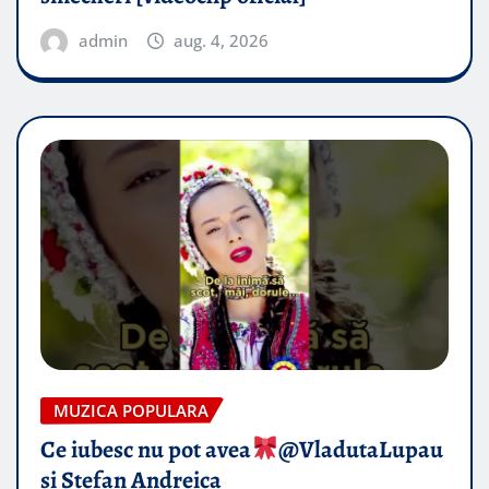
admin
aug. 4, 2026
MUZICA POPULARA
Ce iubesc nu pot avea
​@VladutaLupau
si Stefan Andreica