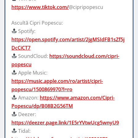
https://www.tiktok.com/
@cipripopescu
Ascultă Cipri Popescu:
Spotify:
https://open.spotify.com/artist/2jgMSIdFB1sZf5j
DcCiCT7
SoundCloud:
https://soundcloud.com/cipri-
popescu
Apple Music:
https://music.apple.com/ro/artist/cipri-
popescu/1500869970?l=ro
Amazon:
https://www.amazon.com/Cipri-
Popescu/dp/B08B2G56TM
Deezer:
https://deezer.page.link/1E5rYVtwUcg5wnyU9
Tidal: