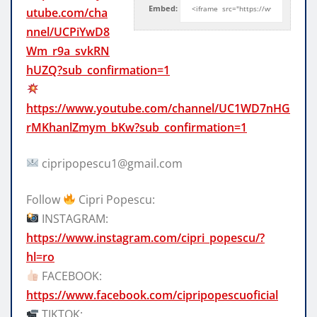
Embed:
utube.com/cha
nnel/UCPiYwD8
Wm_r9a_svkRN
hUZQ?sub_confirmation=1
https://www.youtube.com/channel/UC1WD7nHG
rMKhanlZmym_bKw?sub_confirmation=1
cipripopescu1@gmail.com
Follow
Cipri Popescu:
INSTAGRAM:
https://www.instagram.com/cipri_popescu/?
hl=ro
FACEBOOK:
https://www.facebook.com/cipripopescuoficial
TIKTOK: