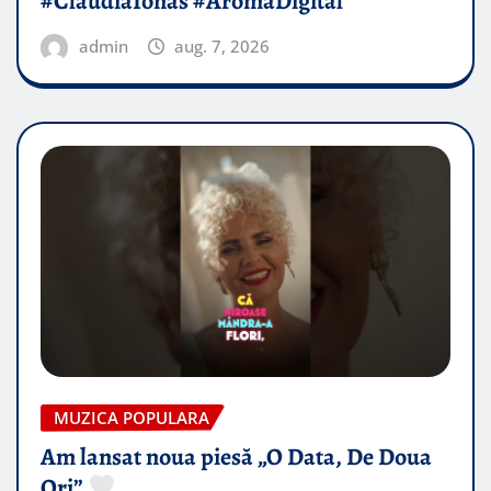
#ClaudiaIonas #AromaDigital
admin
aug. 7, 2026
MUZICA POPULARA
Am lansat noua piesă „O Data, De Doua
Ori”