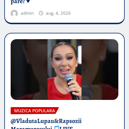
pare? ♥️
admin
aug. 4, 2026
MUZICA POPULARA
@VladutaLupau&Rapsozii