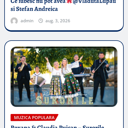
Ce iubesc nu pot avea
​@VladutaLupau
si Stefan Andreica
admin
aug. 3, 2026
MUZICA POPULARA
Roxana & Claudia Puican – Surorile