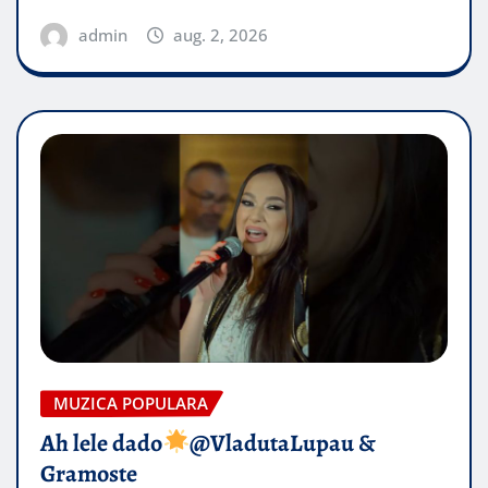
admin
aug. 2, 2026
MUZICA POPULARA
Ah lele dado​
@VladutaLupau &
Gramoste