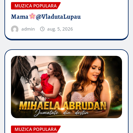
MUZICA POPULARA
Mama
@VladutaLupau
admin
aug. 5, 2026
MUZICA POPULARA