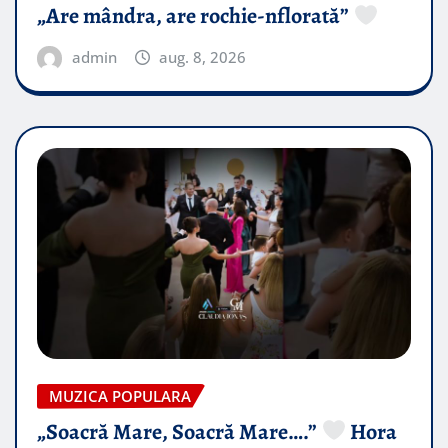
„Are mândra, are rochie-nflorată”
admin
aug. 8, 2026
MUZICA POPULARA
„Soacră Mare, Soacră Mare….”
Hora