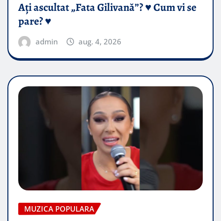
Ați ascultat „Fata Gilivană”? ♥️ Cum vi se
pare? ♥️
admin
aug. 4, 2026
MUZICA POPULARA