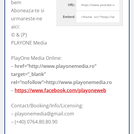
bem
URL:
Aboneaza-te si
Embed:
urmareste-ne
aici:
© & (P)
PLAYONE Media
PlayOne Media Online:
–
href=”http://www.playonemedia.ro”
target=”_blank”
rel=”nofollow”>http://www.playonemedia.ro
–
https://www.facebook.com/playoneweb
Contact/Booking/Info/Licensing:
– playonemedia@gmail.com
– (+40) 0764.80.80.90