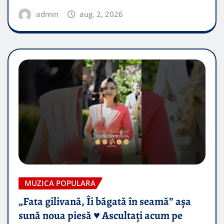
admin
aug. 2, 2026
MUZICA POPULARA
„Fata gilivană, Îi băgată în seamă” așa
sună noua piesă ♥️ Ascultați acum pe