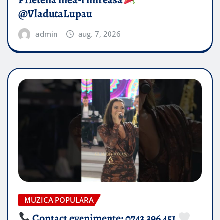
Prietena mea-i mireasă​
@VladutaLupau
admin
aug. 7, 2026
MUZICA POPULARA
Contact evenimente: 0743 396 451