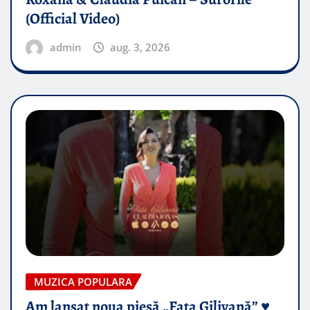
(Official Video)
admin
aug. 3, 2026
MUZICA POPULARA
Am lansat noua piesă „Fata Gilivană” ♥️