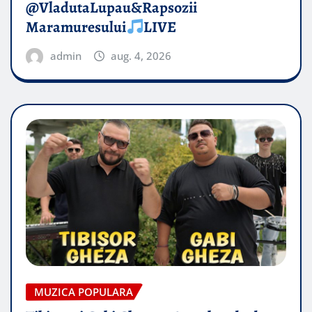
@VladutaLupau&Rapsozii
Maramuresului
LIVE
admin
aug. 4, 2026
MUZICA POPULARA