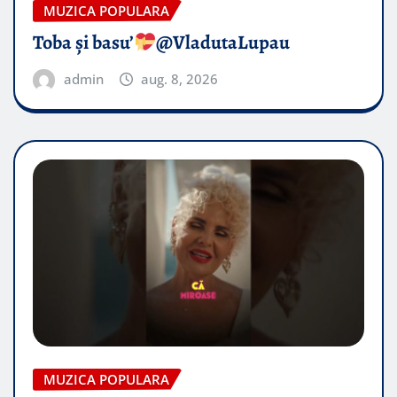
MUZICA POPULARA
Toba și basu’
@VladutaLupau
admin
aug. 8, 2026
MUZICA POPULARA