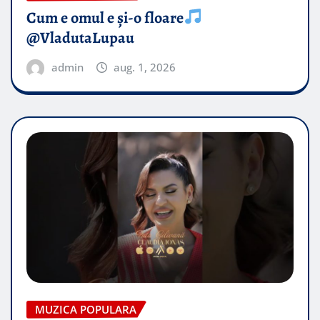
Cum e omul e și-o floare
@VladutaLupau
admin
aug. 1, 2026
MUZICA POPULARA