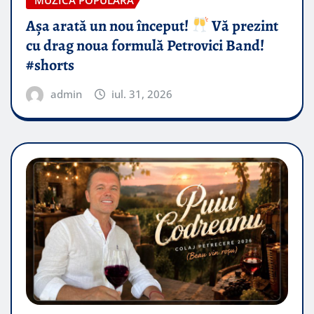
MUZICA POPULARA
Așa arată un nou început!
Vă prezint
cu drag noua formulă Petrovici Band!
#shorts
admin
iul. 31, 2026