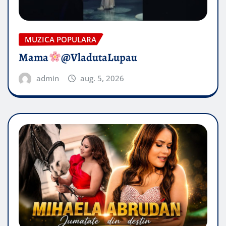
MUZICA POPULARA
Mama
@VladutaLupau
admin
aug. 5, 2026