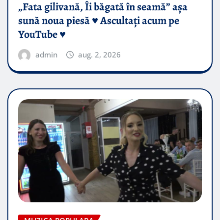
„Fata gilivană, Îi băgată în seamă” așa
sună noua piesă ♥️ Ascultați acum pe
YouTube ♥️
admin
aug. 2, 2026