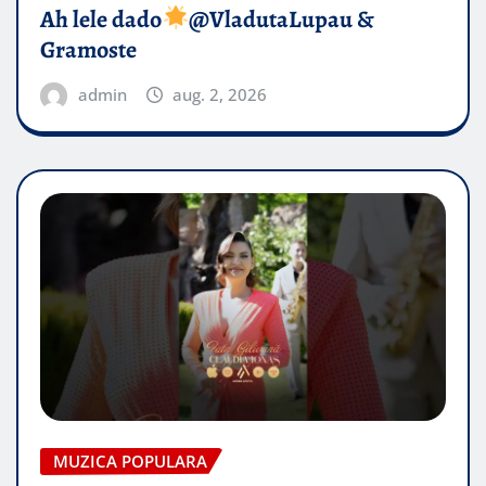
Ah lele dado​
@VladutaLupau &
Gramoste
admin
aug. 2, 2026
MUZICA POPULARA