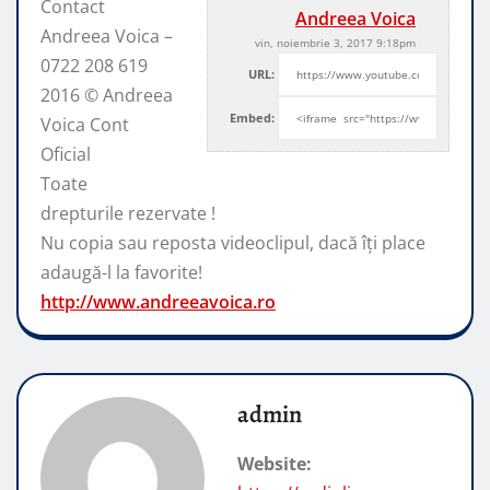
Contact
Andreea Voica
Andreea Voica –
vin, noiembrie 3, 2017 9:18pm
0722 208 619
URL:
2016 © Andreea
Embed:
Voica Cont
Oficial
Toate
drepturile rezervate !
Nu copia sau reposta videoclipul, dacă
îți place
adaugă-l la favorite!
http://www.andreeavoica.ro
admin
Website: