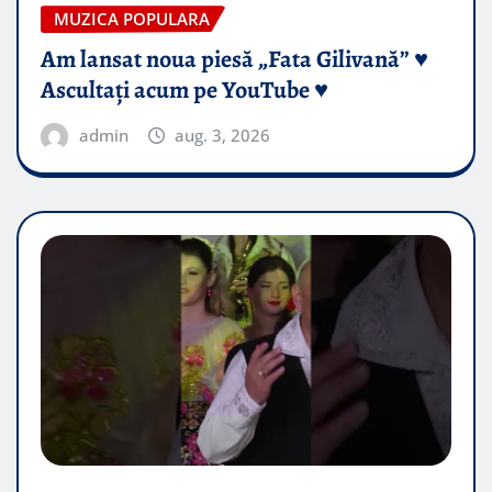
MUZICA POPULARA
Am lansat noua piesă „Fata Gilivană” ♥️
Ascultați acum pe YouTube ♥️
admin
aug. 3, 2026