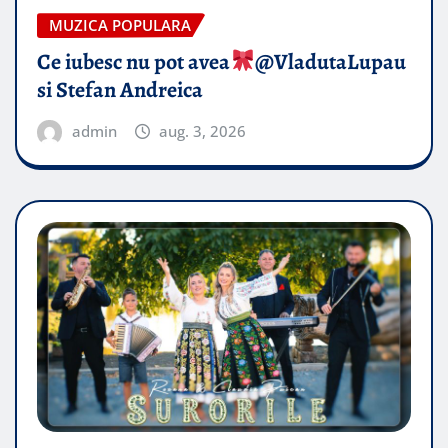
MUZICA POPULARA
Ce iubesc nu pot avea
​@VladutaLupau
si Stefan Andreica
admin
aug. 3, 2026