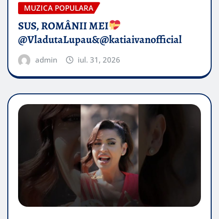
MUZICA POPULARA
SUS, ROMÂNII MEI
@VladutaLupau&@katiaivanofficial
admin
iul. 31, 2026