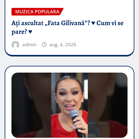
MUZICA POPULARA
Ați ascultat „Fata Gilivană”? ♥️ Cum vi se
pare? ♥️
admin
aug. 4, 2026