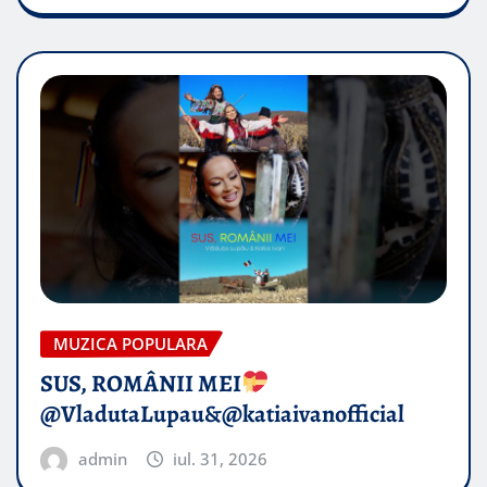
MUZICA POPULARA
SUS, ROMÂNII MEI
@VladutaLupau&@katiaivanofficial
admin
iul. 31, 2026