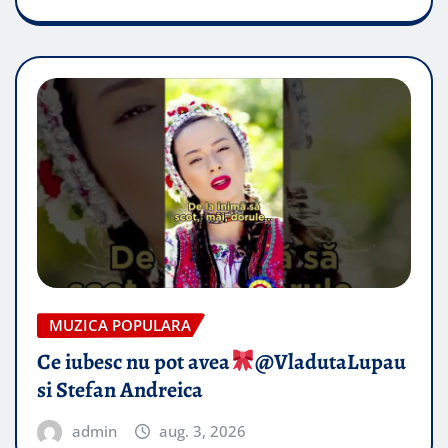
MUZICA POPULARA
Ce iubesc nu pot avea
​@VladutaLupau
si Stefan Andreica
admin
aug. 3, 2026