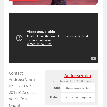
Contact
Andreea Voica
Andreea Voica –
mie, octombrie 11, 2017 10:12pm
0722 208 619
URL:
2016 © Andreea
Embed:
Voica Cont
Oficial