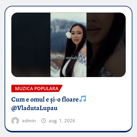
MUZICA POPULARA
Cum e omul e și-o floare
@VladutaLupau
admin
aug. 1, 2026