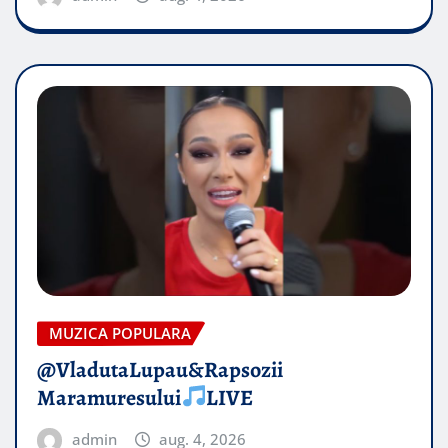
MUZICA POPULARA
@VladutaLupau&Rapsozii
Maramuresului
LIVE
admin
aug. 4, 2026