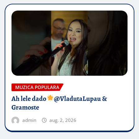
MUZICA POPULARA
Ah lele dado​
@VladutaLupau &
Gramoste
admin
aug. 2, 2026