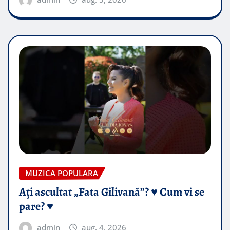
MUZICA POPULARA
Ați ascultat „Fata Gilivană”? ♥️ Cum vi se
pare? ♥️
admin
aug. 4, 2026