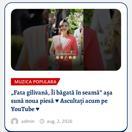
MUZICA POPULARA
„Fata gilivană, Îi băgată în seamă” așa
sună noua piesă ♥️ Ascultați acum pe
YouTube ♥️
admin
aug. 2, 2026