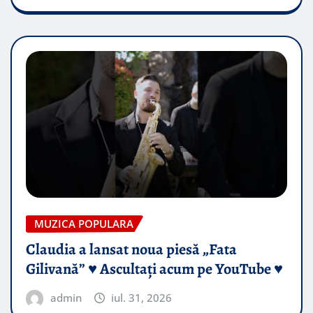
MUZICA POPULARA
Claudia a lansat noua piesă „Fata
Gilivană” ♥️ Ascultați acum pe YouTube ♥️
admin
iul. 31, 2026