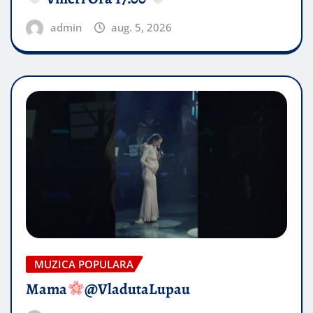
admin
aug. 5, 2026
MUZICA POPULARA
Mama
@VladutaLupau