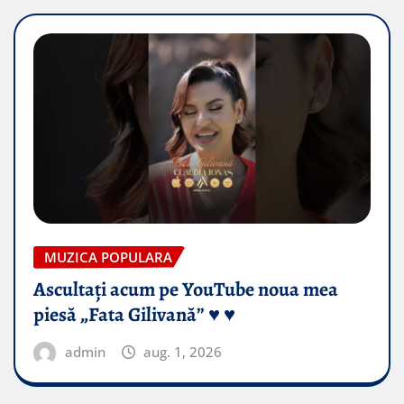
MUZICA POPULARA
Ascultați acum pe YouTube noua mea
piesă „Fata Gilivană” ♥️ ♥️
admin
aug. 1, 2026