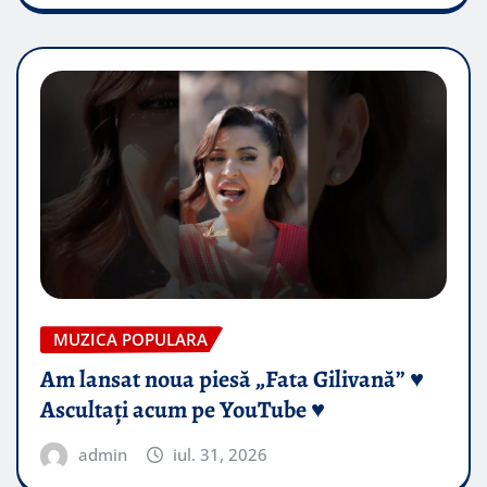
MUZICA POPULARA
Am lansat noua piesă „Fata Gilivană” ♥️
Ascultați acum pe YouTube ♥️
admin
iul. 31, 2026