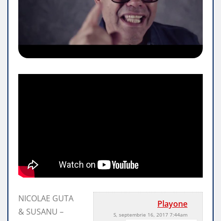
NICOLAE GUTA
Playone
& SUSANU –
S, septembrie 16, 2017 7:44am