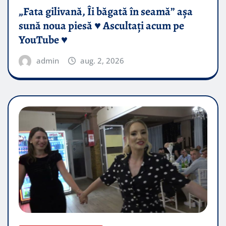
„Fata gilivană, Îi băgată în seamă” așa
sună noua piesă ♥️ Ascultați acum pe
YouTube ♥️
admin
aug. 2, 2026