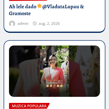
Ah lele dado​
@VladutaLupau &
Gramoste
admin
aug. 2, 2026
MUZICA POPULARA