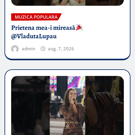
MUZICA POPULARA
Prietena mea-i mireasă​
@VladutaLupau
admin
aug. 7, 2026