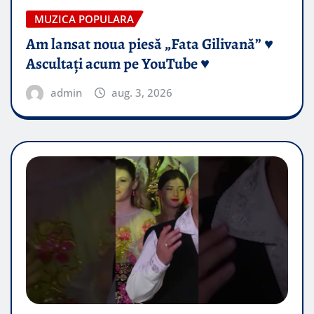
MUZICA POPULARA
Am lansat noua piesă „Fata Gilivană” ♥️
Ascultați acum pe YouTube ♥️
admin
aug. 3, 2026