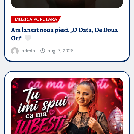
MUZICA POPULARA
Am lansat noua piesă „O Data, De Doua
Ori”
admin
aug. 7, 2026