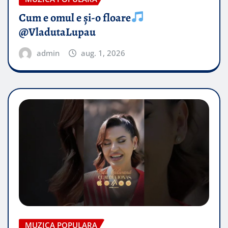
Cum e omul e și-o floare
@VladutaLupau
admin
aug. 1, 2026
MUZICA POPULARA