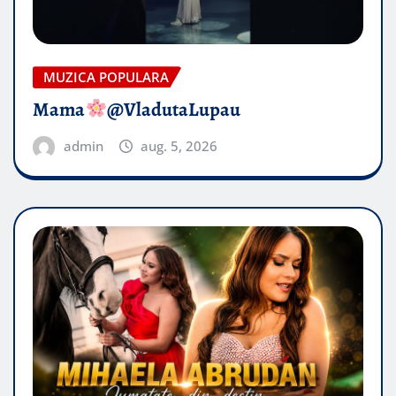
MUZICA POPULARA
Mama
@VladutaLupau
admin
aug. 5, 2026