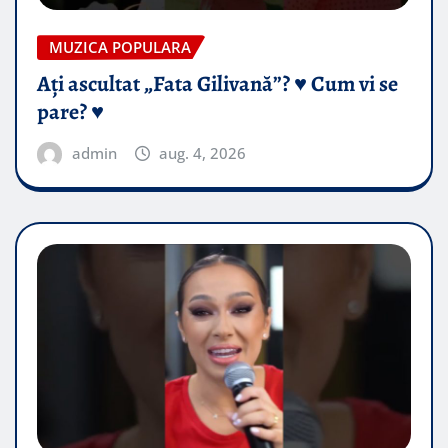
MUZICA POPULARA
Ați ascultat „Fata Gilivană”? ♥️ Cum vi se
pare? ♥️
admin
aug. 4, 2026