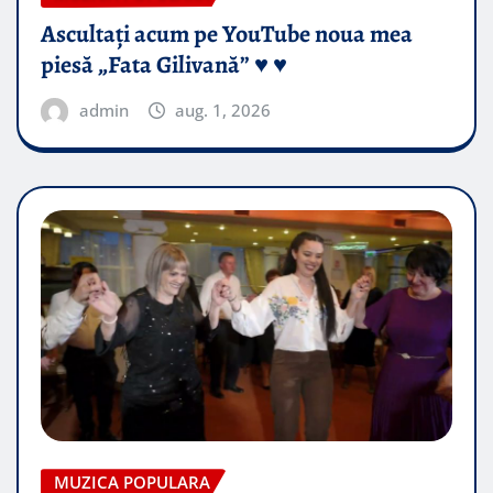
Ascultați acum pe YouTube noua mea
piesă „Fata Gilivană” ♥️ ♥️
admin
aug. 1, 2026
MUZICA POPULARA