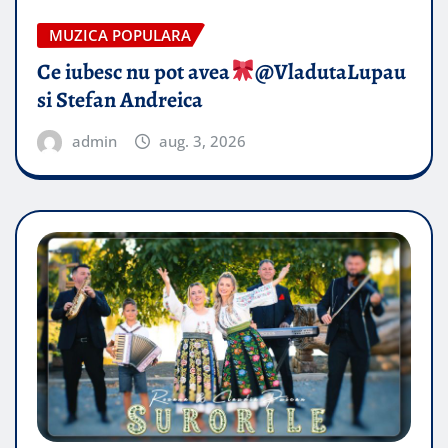
MUZICA POPULARA
Ce iubesc nu pot avea
​@VladutaLupau
si Stefan Andreica
admin
aug. 3, 2026