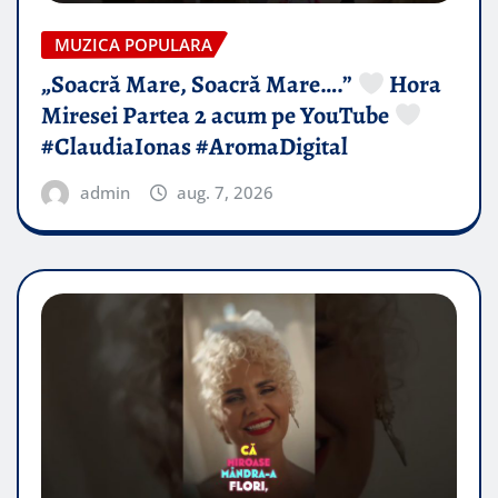
MUZICA POPULARA
„Soacră Mare, Soacră Mare….”
Hora
Miresei Partea 2 acum pe YouTube
#ClaudiaIonas #AromaDigital
admin
aug. 7, 2026