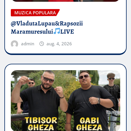
MUZICA POPULARA
@VladutaLupau&Rapsozii
Maramuresului
LIVE
admin
aug. 4, 2026