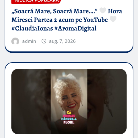
„Soacră Mare, Soacră Mare….”
Hora
Miresei Partea 2 acum pe YouTube
#ClaudiaIonas #AromaDigital
admin
aug. 7, 2026