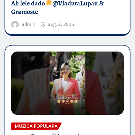
Ah lele dado​
@VladutaLupau &
Gramoste
admin
aug. 2, 2026
MUZICA POPULARA