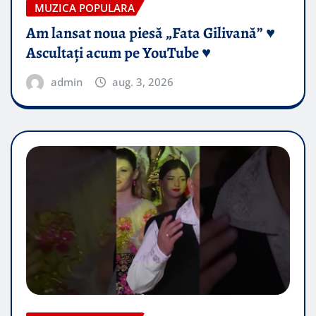
MUZICA POPULARA
Am lansat noua piesă „Fata Gilivană” ♥️
Ascultați acum pe YouTube ♥️
admin
aug. 3, 2026