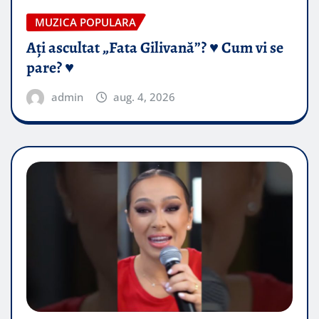
MUZICA POPULARA
Ați ascultat „Fata Gilivană”? ♥️ Cum vi se
pare? ♥️
admin
aug. 4, 2026