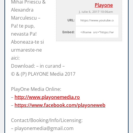
Mihai Priescu &
Playone
Alexandra
J, iulie 6, 2017 10:06am
Marculescu –
URL:
Pa! te pup,
Embed:
nevasta Pa!
Aboneaza-te si
urmareste-ne
aici:
Download: – in curand –
©
& (P) PLAYONE Media 2017
PlayOne Media Online:
–
http://www.playonemedia.ro
–
https://www.facebook.com/playoneweb
Contact/Booking/Info/Licensing:
– playonemedia@gmail.com