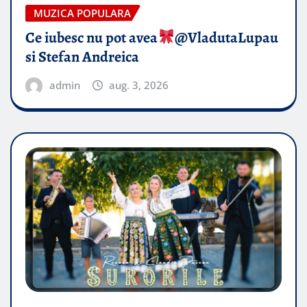
MUZICA POPULARA
Ce iubesc nu pot avea
​@VladutaLupau
si Stefan Andreica
admin
aug. 3, 2026