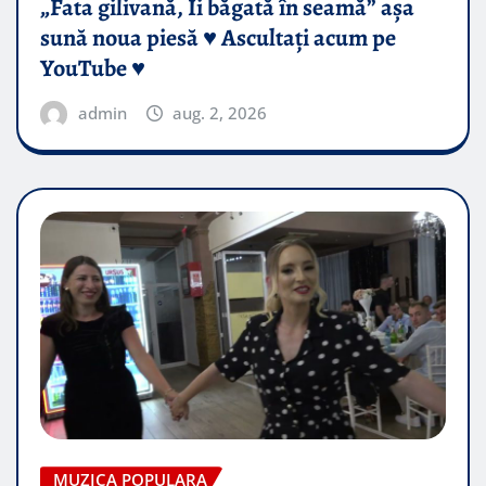
„Fata gilivană, Îi băgată în seamă” așa
sună noua piesă ♥️ Ascultați acum pe
YouTube ♥️
admin
aug. 2, 2026
MUZICA POPULARA