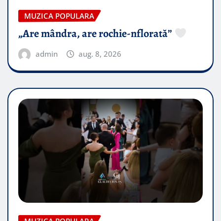
MUZICA POPULARA
„Are mândra, are rochie-nflorată”
admin
aug. 8, 2026
MUZICA POPULARA