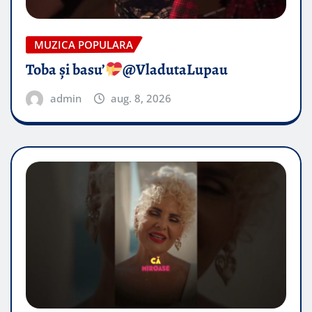
MUZICA POPULARA
Toba și basu’
@VladutaLupau
admin
aug. 8, 2026