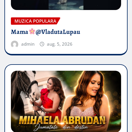
MUZICA POPULARA
Mama
@VladutaLupau
admin
aug. 5, 2026