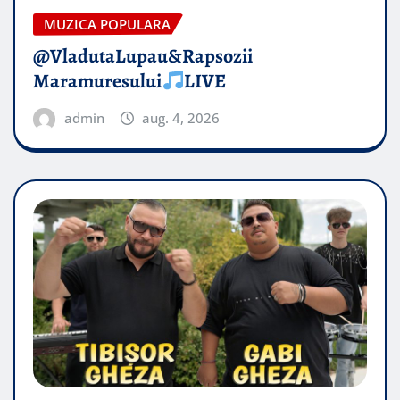
MUZICA POPULARA
@VladutaLupau&Rapsozii
Maramuresului
LIVE
admin
aug. 4, 2026