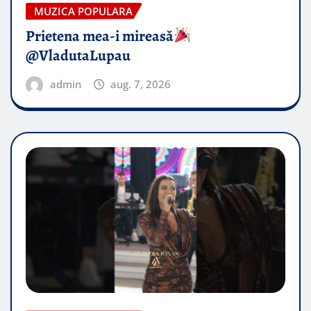
MUZICA POPULARA
Prietena mea-i mireasă​
@VladutaLupau
admin
aug. 7, 2026