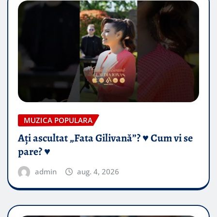
MUZICA POPULARA
Ați ascultat „Fata Gilivană”? ♥️ Cum vi se
pare? ♥️
admin
aug. 4, 2026