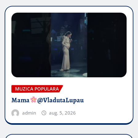
MUZICA POPULARA
Mama
@VladutaLupau
admin
aug. 5, 2026