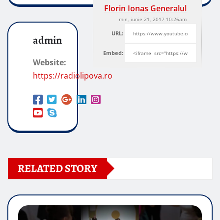
Florin Ionas Generalul
mie, iunie 21, 2017 10:26am
URL:
admin
Embed:
Website:
https://radiolipova.ro
RELATED STORY