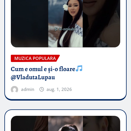
MUZICA POPULARA
Cum e omul e și-o floare
@VladutaLupau
admin
aug. 1, 2026