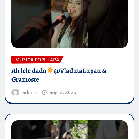
MUZICA POPULARA
Ah lele dado​
@VladutaLupau &
Gramoste
admin
aug. 2, 2026