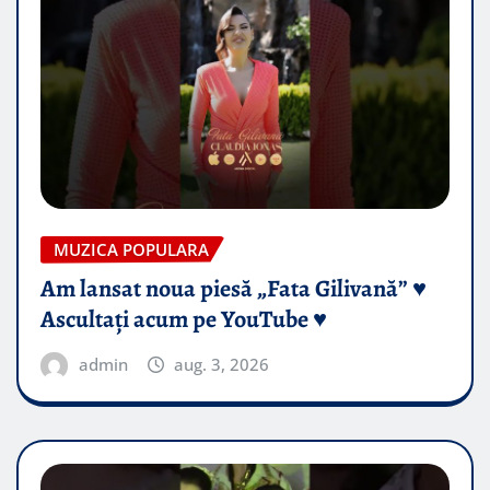
MUZICA POPULARA
Am lansat noua piesă „Fata Gilivană” ♥️
Ascultați acum pe YouTube ♥️
admin
aug. 3, 2026