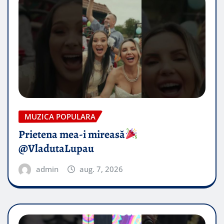
MUZICA POPULARA
Prietena mea-i mireasă​
@VladutaLupau
admin
aug. 7, 2026