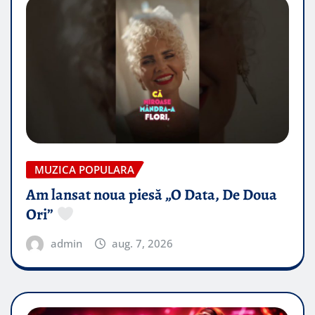
MUZICA POPULARA
Am lansat noua piesă „O Data, De Doua
Ori”
admin
aug. 7, 2026