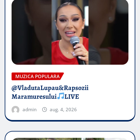
MUZICA POPULARA
@VladutaLupau&Rapsozii
Maramuresului
LIVE
admin
aug. 4, 2026