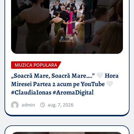
MUZICA POPULARA
„Soacră Mare, Soacră Mare….”
Hora
Miresei Partea 2 acum pe YouTube
#ClaudiaIonas #AromaDigital
admin
aug. 7, 2026