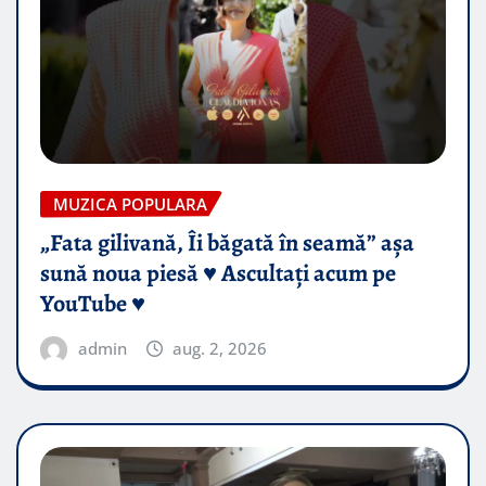
MUZICA POPULARA
„Fata gilivană, Îi băgată în seamă” așa
sună noua piesă ♥️ Ascultați acum pe
YouTube ♥️
admin
aug. 2, 2026