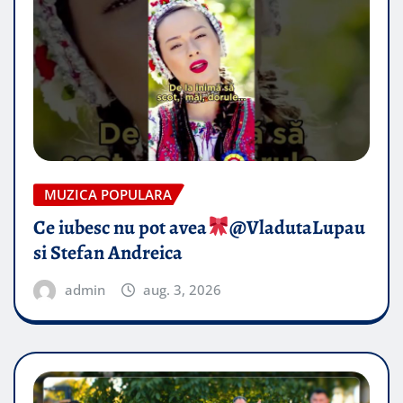
MUZICA POPULARA
Ce iubesc nu pot avea
​@VladutaLupau
si Stefan Andreica
admin
aug. 3, 2026