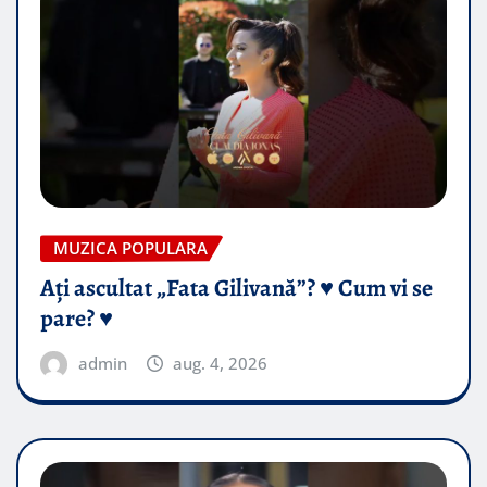
MUZICA POPULARA
Ați ascultat „Fata Gilivană”? ♥️ Cum vi se
pare? ♥️
admin
aug. 4, 2026