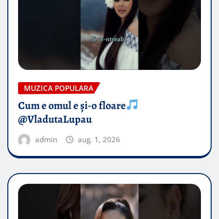
MUZICA POPULARA
Cum e omul e și-o floare
@VladutaLupau
admin
aug. 1, 2026