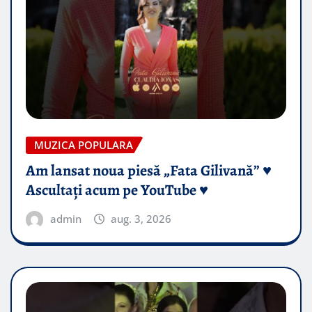
MUZICA POPULARA
Am lansat noua piesă „Fata Gilivană” ♥️
Ascultați acum pe YouTube ♥️
admin
aug. 3, 2026