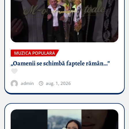
MUZICA POPULARA
„Oamenii se schimbă faptele rămân…”
admin
aug. 1, 2026