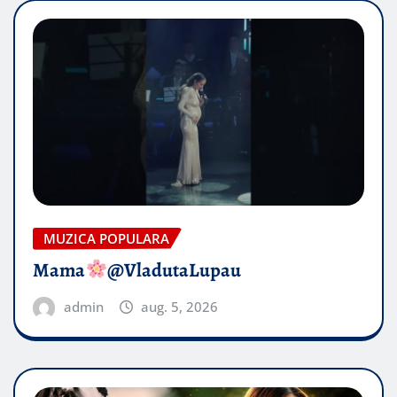
MUZICA POPULARA
Mama
@VladutaLupau
admin
aug. 5, 2026