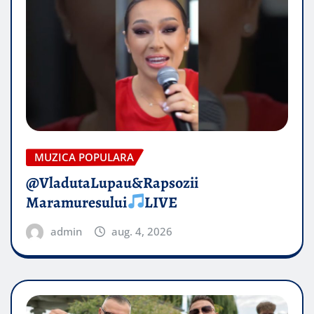
MUZICA POPULARA
@VladutaLupau&Rapsozii
Maramuresului
LIVE
admin
aug. 4, 2026