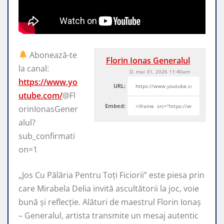
Abonează-te
Florin Ionas Generalul
la canal:
D, mai 31, 2026 11:40am
https://www.yo
URL:
utube.com/
@Fl
Embed:
orinIonasGener
alul?
sub_confirmati
on=1
„Jos Cu Pălăria Pentru Toți Ficiorii” este piesa prin
care Mirabela Delia invită
ascultătorii la joc, voie
bună și reflecție. Alături de maestrul Florin Ionaș
– Generalul, artista transmite un mesaj autentic