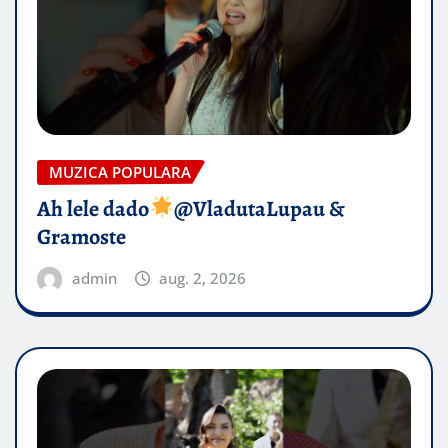
MUZICA POPULARA
Ah lele dado​
@VladutaLupau &
Gramoste
admin
aug. 2, 2026