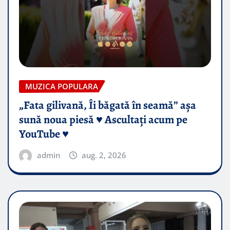
MUZICA POPULARA
„Fata gilivană, Îi băgată în seamă” așa
sună noua piesă ♥️ Ascultați acum pe
YouTube ♥️
admin
aug. 2, 2026