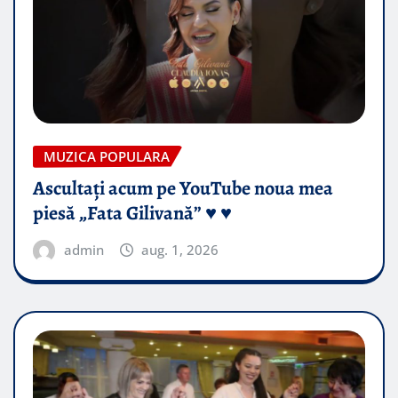
MUZICA POPULARA
Ascultați acum pe YouTube noua mea
piesă „Fata Gilivană” ♥️ ♥️
admin
aug. 1, 2026