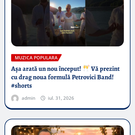
MUZICA POPULARA
Așa arată un nou început!
Vă prezint
cu drag noua formulă Petrovici Band!
#shorts
admin
iul. 31, 2026