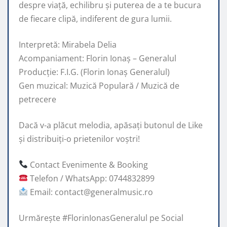
despre viață, echilibru și puterea de a te bucura
de fiecare clipă, indiferent de gura lumii.
Interpretă: Mirabela Delia
Acompaniament: Florin Ionaș – Generalul
Producție: F.I.G. (Florin Ionaș Generalul)
Gen muzical: Muzică Populară / Muzică de
petrecere
Dacă v-a plăcut melodia, apăsați butonul de Like
și distribuiți-o prietenilor voștri!
Contact Evenimente & Booking
Telefon / WhatsApp: 0744832899
Email: contact@generalmusic.ro
Urmărește #FlorinIonasGeneralul pe Social