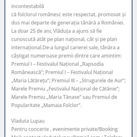
incontestabilă
că folclorul românesc este respectat, promovat şi
dus mai departe de generaţia tânără a României.
La doar 25 de ani, Vlăduța a ajuns să fie
cunoscută atât pe plan naţional, cât şi pe plan
internaţional.De-a lungul carierei sale, tânăra a
câştigat numeroase premii dintre care amintim:
Premiul I – Festivalul Național „Rapsodia
Românească”; Premiul I – Festivalul Național
„Maria Lătărețu”; Premiul III – „Strugurele de Aur”;
Marele Premiu „Festivalul Național de Cătănie”;
Marele Premiu „Maria Tănase” sau Premiul de
Popularitate „Mamaia Folclor”.
Vladuta Lupau
Pentru concerte , evenimente private/Booking