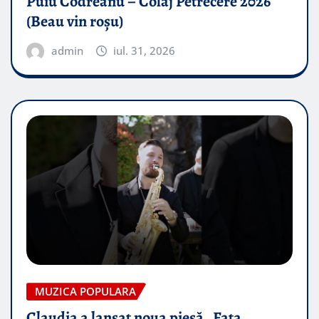
Puiu Codreanu – Colaj Petrecere 2026
(Beau vin roșu)
admin
iul. 31, 2026
MUZICA POPULARA
Claudia a lansat noua piesă „Fata