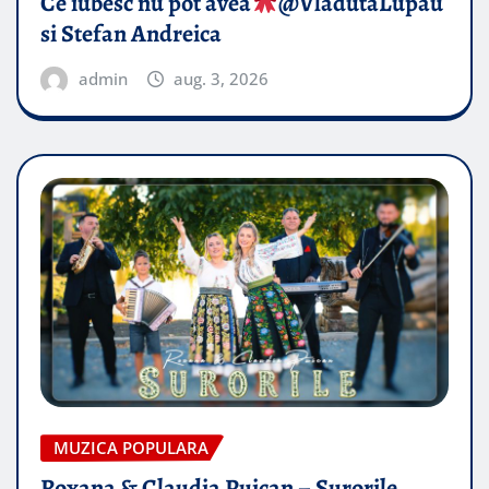
Ce iubesc nu pot avea
​@VladutaLupau
si Stefan Andreica
admin
aug. 3, 2026
MUZICA POPULARA
Roxana & Claudia Puican – Surorile