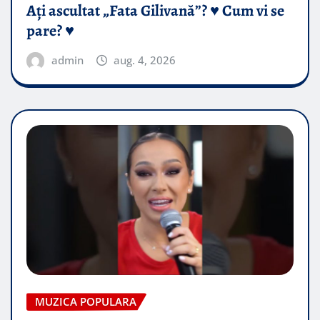
Ați ascultat „Fata Gilivană”? ♥️ Cum vi se
pare? ♥️
admin
aug. 4, 2026
MUZICA POPULARA