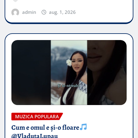
admin
aug. 1, 2026
MUZICA POPULARA
Cum e omul e și-o floare
@VladutaLupau