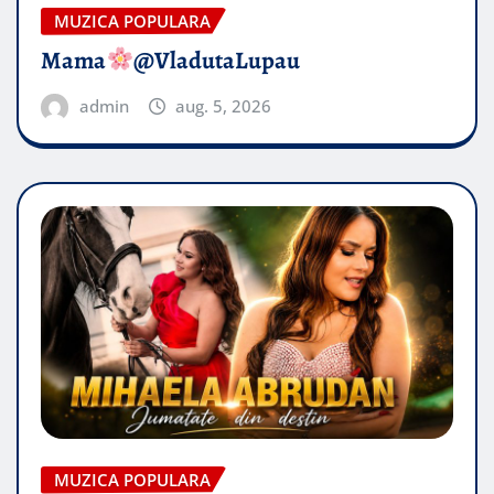
MUZICA POPULARA
Mama
@VladutaLupau
admin
aug. 5, 2026
MUZICA POPULARA