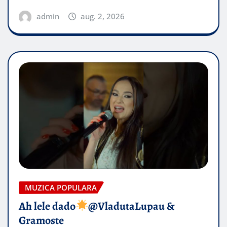
admin
aug. 2, 2026
MUZICA POPULARA
Ah lele dado​
@VladutaLupau &
Gramoste