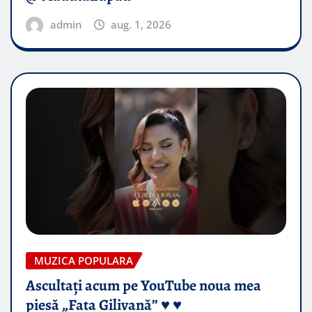
admin
aug. 1, 2026
MUZICA POPULARA
Ascultați acum pe YouTube noua mea
piesă „Fata Gilivană” ♥️ ♥️