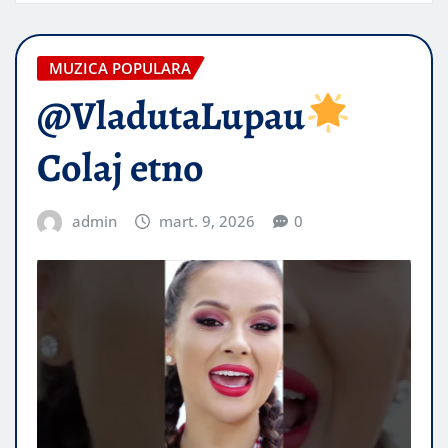
MUZICA POPULARA
@VladutaLupau
Colaj etno
admin
mart. 9, 2026
0