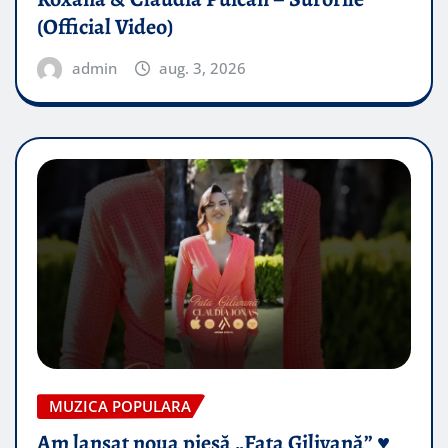
(Official Video)
admin
aug. 3, 2026
MUZICA POPULARA
Am lansat noua piesă „Fata Gilivană” ♥️