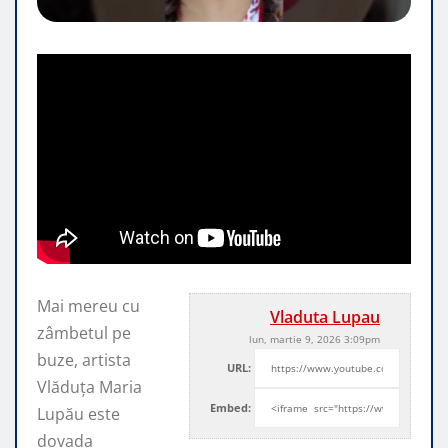
Mai mereu cu
Vladuta Lupau
zâmbetul pe
lun, martie 9, 2026 3:09pm
buze, artista
URL:
Vlăduța Maria
Embed:
Lupău este
dovada