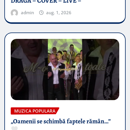
DRAGĂ – COVER – LIVE –
admin
aug. 1, 2026
MUZICA POPULARA
„Oamenii se schimbă faptele rămân…”