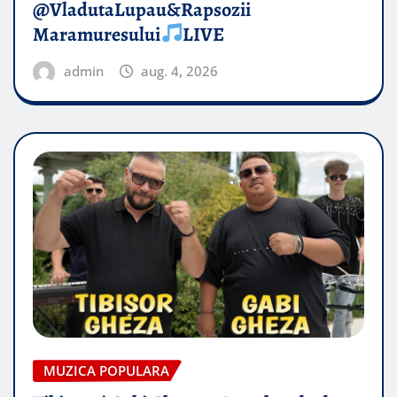
@VladutaLupau&Rapsozii
Maramuresului
LIVE
admin
aug. 4, 2026
MUZICA POPULARA