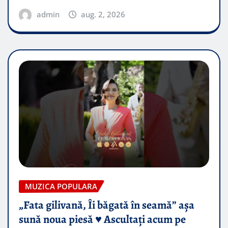
admin
aug. 2, 2026
MUZICA POPULARA
„Fata gilivană, Îi băgată în seamă” așa
sună noua piesă ♥️ Ascultați acum pe