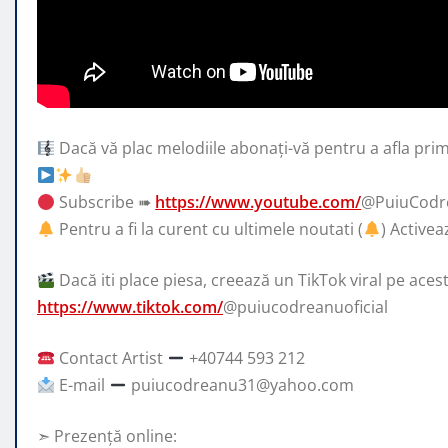
Dacă vă plac melodiile abonați-vă pentru a afla prim
Subscribe ➠
https://www.youtube.com/
@PuiuCodre
Pentru a fi la curent cu ultimele noutati (
) Activea
Dacă iti place piesa, creează un TikTok viral pe aces
https://www.tiktok.com/
@puiucodreanuoficial
Contact Artist
+40744 593 212
E-mail
puiucodreanu31@yahoo.com
➣ Prezență online: