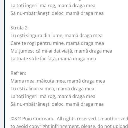
La toți îngerii mă rog, mamă draga mea
Să nu-mbătrânești deloc, mamă draga mea
Strofa 2:
Tu ești singura din lume, mamă draga mea
Care te rogi pentru mine, mamă draga mea
Mulțumesc că mi-ai dat viață, mamă draga mea
La toate să le fac față, mamă draga mea
Refren:
Mama mea, măicuța mea, mamă draga mea
Tu ești alinarea mea, mamă draga mea
La toți îngerii mă rog, mamă draga mea
Să nu-mbătrânești deloc, mamă draga mea
©&℗ Puiu Codreanu. All rights reserved. Unauthorized r
to avoid copyright infringement, please, do not upload