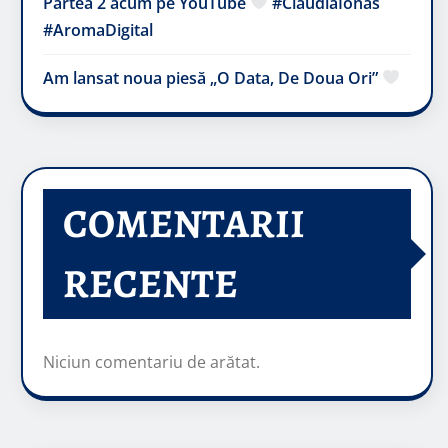
Partea 2 acum pe YouTube
#ClaudiaIonas
#AromaDigital
Am lansat noua piesă „O Data, De Doua Ori”
COMENTARII
RECENTE
Niciun comentariu de arătat.