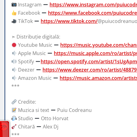
Instagram
https://www.instagram.com/puiucod
Facebook
https://www.facebook.com/puiucodrea
TikTok
https://www.tiktok.com/
@puiucodreanuof
➣ Distribuție digitală:
Youtube Music
https://music.youtube.com/ch
Apple Music
https://music.apple.com/ro/artist
Spotify
https://open.spotify.com/artist/1sUgAp
Deezer
https://www.deezer.com/ro/artist/4887
Amazon Music
https://music.amazon.com/arti
***
Credite:
Muzica si text
Puiu Codreanu
Studio
Otto Horvat
Chitară
Alex Dj
***