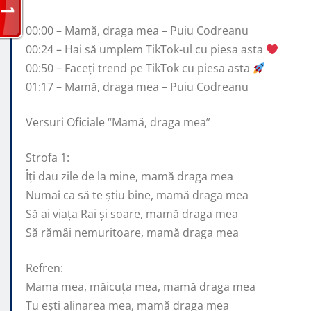
00:00 – Mamă, draga mea – Puiu Codreanu
00:24 – Hai să umplem TikTok-ul cu piesa asta
00:50 – Faceți trend pe TikTok cu piesa asta
01:17 – Mamă, draga mea – Puiu Codreanu
Versuri Oficiale “Mamă, draga mea”
Strofa 1:
Îți dau zile de la mine, mamă draga mea
Numai ca să te știu bine, mamă draga mea
Să ai viața Rai și soare, mamă draga mea
Să rămâi nemuritoare, mamă draga mea
Refren:
Mama mea, măicuța mea, mamă draga mea
Tu ești alinarea mea, mamă draga mea