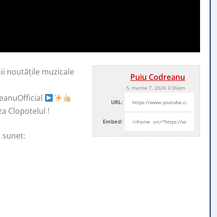
ii noutățile muzicale
Puiu Codreanu
S, martie 7, 2026 3:36pm
anuOfficial
URL:
za Clopotelul !
Embed:
t sunet: