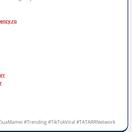
ency.ro
arr
r
uaMamei #Trending #TikTokViral #TATARRNetwork