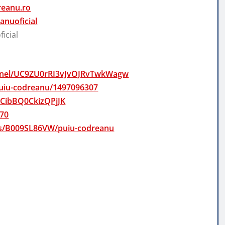
reanu.ro
nuoficial
icial
annel/UC9ZU0rRI3vJvOJRvTwkWagw
/puiu-codreanu/1497096307
mCibBQ0CkizQPjJK
970
sts/B009SL86VW/puiu-codreanu