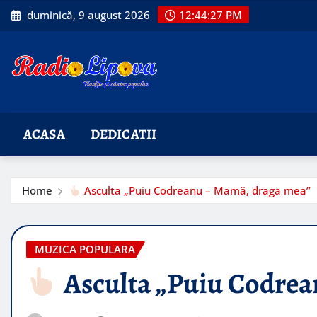
Skip
duminică, 9 august 2026
12:44:28 PM
to
content
ACASA
DEDICATII
Home
Asculta „Puiu Codreanu – Mamă, draga mea”
MUZICA POPULARA
Asculta „Puiu Codrea