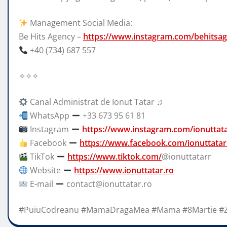
Management Social Media:
Be Hits Agency –
https://www.instagram.com/behitsag
+40 (734) 687 557
✧✧✧
Canal Administrat de Ionut Tatar ♫
WhatsApp
+33 673 95 61 81
Instagram
https://www.instagram.com/ionuttat
Facebook
https://www.facebook.com/ionuttatar
TikTok
https://www.tiktok.com/
@ionuttatarr
Website
https://www.ionuttatar.ro
E-mail
contact@ionuttatar.ro
#PuiuCodreanu #MamaDragaMea #Mama #8Martie #Zi