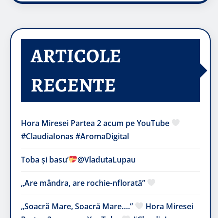
ARTICOLE
RECENTE
Hora Miresei Partea 2 acum pe YouTube
#ClaudiaIonas #AromaDigital
Toba și basu’
@VladutaLupau
„Are mândra, are rochie-nflorată”
„Soacră Mare, Soacră Mare….”
Hora Miresei