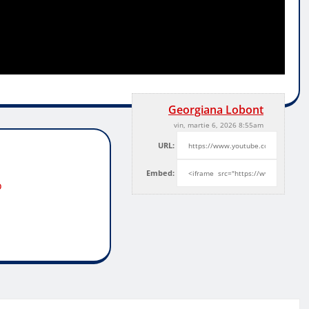
Georgiana Lobont
vin, martie 6, 2026 8:55am
URL:
Embed:
o