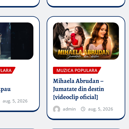
ULARA
MUZICA POPULARA
Mihaela Abrudan –
upau
Jumatate din destin
[videoclip oficial]
aug. 5, 2026
admin
aug. 5, 2026