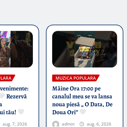
ULARA
MUZICA POPULARA
evenimente:
Mâine Ora 17:00 pe
Rezervă
canalul meu se va lansa
a
noua piesă „ O Data, De
ui tău!
Doua Ori”
aug. 7, 2026
admin
aug. 6, 2026