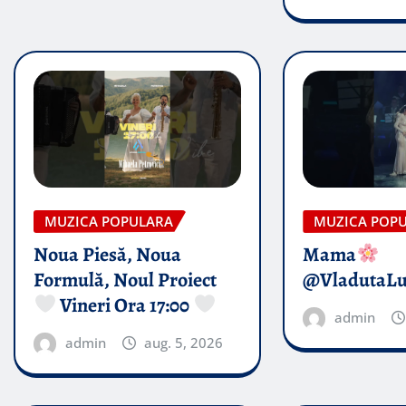
MUZICA POPULARA
MUZICA POP
Noua Piesă, Noua
Mama
Formulă, Noul Proiect
@VladutaL
Vineri Ora 17:00
admin
admin
aug. 5, 2026