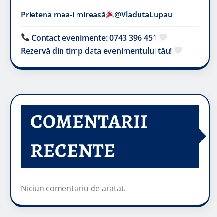
Prietena mea-i mireasă​
@VladutaLupau
Contact evenimente: 0743 396 451
Rezervă din timp data evenimentului tău!
COMENTARII
RECENTE
Niciun comentariu de arătat.