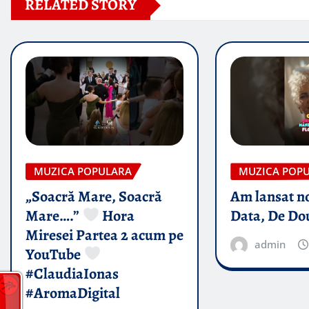
RELATED STORY
MUZICA POPULARA
MUZICA POP
„Soacră Mare, Soacră
Am lansat n
Mare….”
Hora
Data, De Do
Miresei Partea 2 acum pe
admin
YouTube
#ClaudiaIonas
#AromaDigital