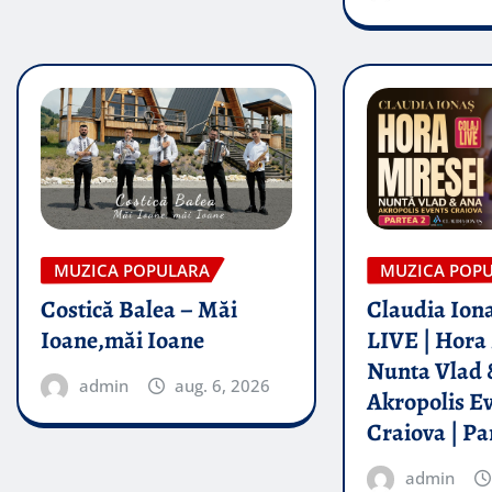
MUZICA POPULARA
MUZICA POP
Costică Balea – Măi
Claudia Iona
Ioane,măi Ioane
LIVE | Hora 
Nunta Vlad 
admin
aug. 6, 2026
Akropolis E
Craiova | Pa
admin