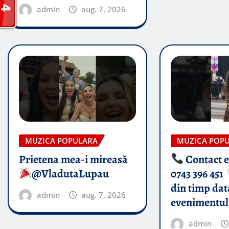
admin
aug. 7, 2026
MUZICA POPULARA
MUZICA POP
Prietena mea-i mireasă​
Contact 
@VladutaLupau
0743 396 451
din timp dat
admin
aug. 7, 2026
evenimentul
admin