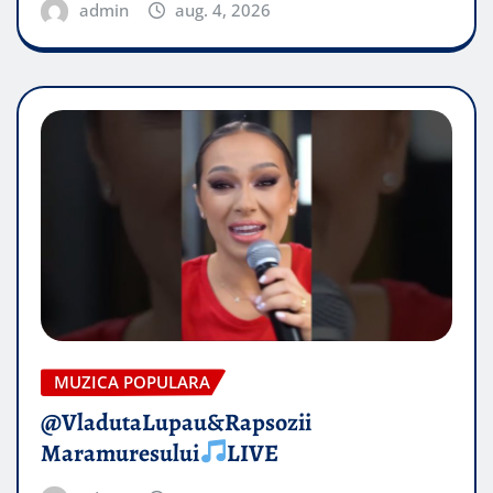
admin
aug. 4, 2026
MUZICA POPULARA
@VladutaLupau&Rapsozii
Maramuresului
LIVE