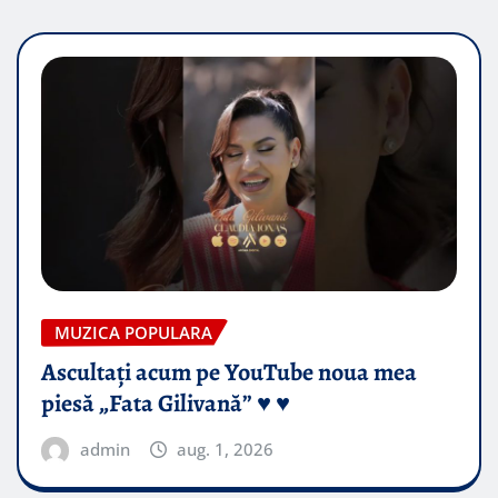
MUZICA POPULARA
Ascultați acum pe YouTube noua mea
piesă „Fata Gilivană” ♥️ ♥️
admin
aug. 1, 2026