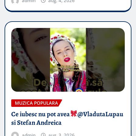
admin
aug. 4, 2026
MUZICA POPULARA
Ce iubesc nu pot avea
​@VladutaLupau
si Stefan Andreica
admin
aug. 3, 2026