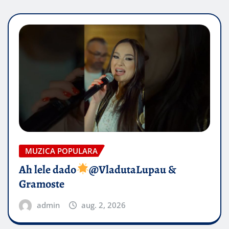
MUZICA POPULARA
Ah lele dado​
@VladutaLupau &
Gramoste
admin
aug. 2, 2026