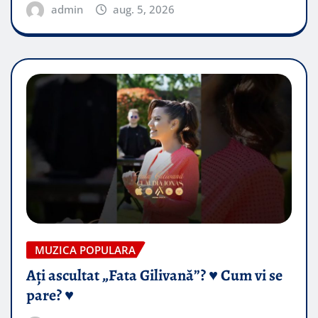
admin
aug. 5, 2026
MUZICA POPULARA
Ați ascultat „Fata Gilivană”? ♥️ Cum vi se
pare? ♥️