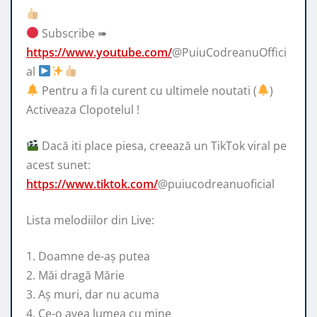
Subscribe ➠
https://www.youtube.com/
@PuiuCodreanuOffici
al
Pentru a fi la curent cu ultimele noutati (
)
Activeaza Clopotelul !
Dacă iti place piesa, creează un TikTok viral pe
acest sunet:
https://www.tiktok.com/
@puiucodreanuoficial
Lista melodiilor din Live:
1. Doamne de-aș putea
2. ⁠Măi dragă Mărie
3. ⁠A⁠ș muri, dar nu acuma
4. ⁠Ce-o avea lumea cu mine