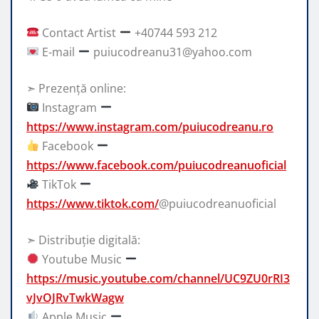
Contact Artist
+40744 593 212
E-mail
puiucodreanu31@yahoo.com
➣ Prezență online:
Instagram
https://www.instagram.com/puiucodreanu.ro
Facebook
https://www.facebook.com/puiucodreanuoficial
TikTok
https://www.tiktok.com/
@puiucodreanuoficial
➣ Distribuție digitală:
Youtube Music
https://music.youtube.com/channel/UC9ZU0rRI3
vJvOJRvTwkWagw
Apple Music