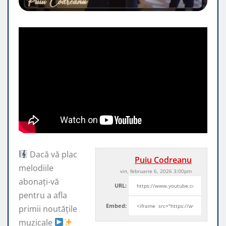
Dacă vă plac
Puiu Codreanu
melodiile
vin, februarie 6, 2026 3:00pm
abonați-vă
URL:
pentru a afla
Embed:
primii noutățile
muzicale