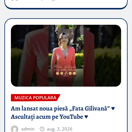
MUZICA POPULARA
Am lansat noua piesă „Fata Gilivană” ♥️
Ascultați acum pe YouTube ♥️
admin
aug. 3, 2026