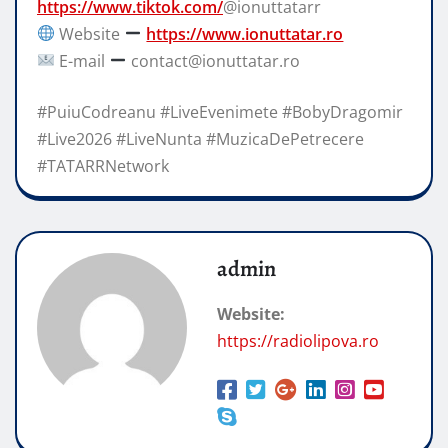
https://www.tiktok.com/
@ionuttatarr
Website
https://www.ionuttatar.ro
E-mail
contact@ionuttatar.ro
#PuiuCodreanu #LiveEvenimete #BobyDragomir
#Live2026 #LiveNunta #MuzicaDePetrecere
#TATARRNetwork
admin
Website:
https://radiolipova.ro