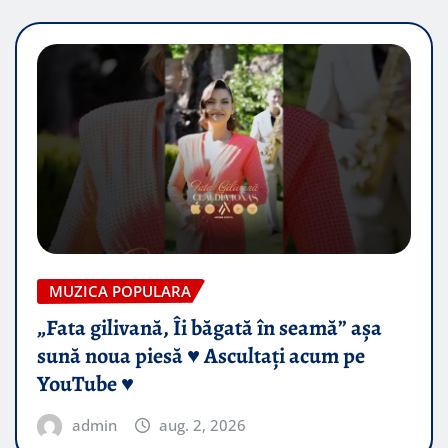
MUZICA POPULARA
„Fata gilivană, Îi băgată în seamă” așa
sună noua piesă ♥️ Ascultați acum pe
YouTube ♥️
admin
aug. 2, 2026