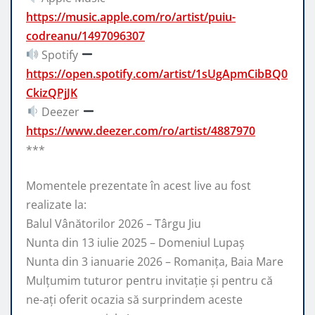
https://music.apple.com/ro/artist/puiu-
codreanu/1497096307
Spotify
https://open.spotify.com/artist/1sUgApmCibBQ0
CkizQPjJK
Deezer
https://www.deezer.com/ro/artist/4887970
***
Momentele prezentate în acest live au fost
realizate la:
Balul Vânătorilor 2026 – Târgu Jiu
Nunta din 13 iulie 2025 – Domeniul Lupaș
Nunta din 3 ianuarie 2026 – Romanița, Baia Mare
Mulțumim tuturor pentru invitație și pentru că
ne-ați oferit ocazia să surprindem aceste