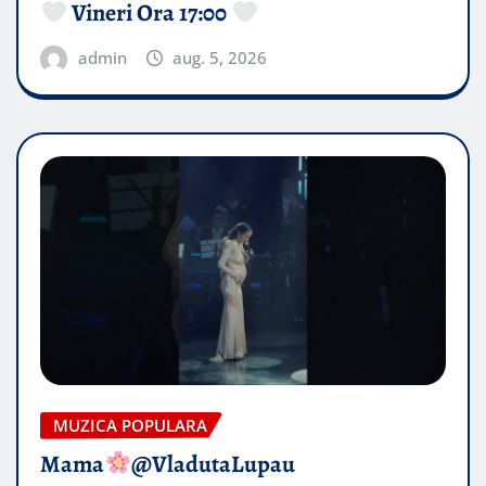
Vineri Ora 17:00
admin
aug. 5, 2026
MUZICA POPULARA
Mama
@VladutaLupau