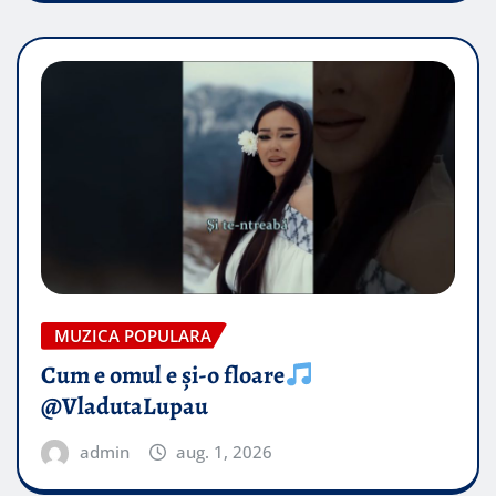
MUZICA POPULARA
Cum e omul e și-o floare
@VladutaLupau
admin
aug. 1, 2026