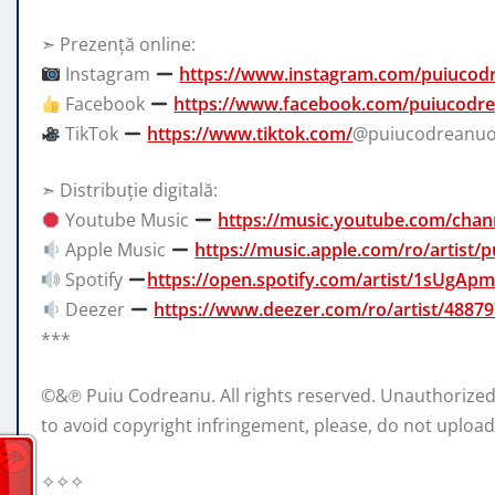
➣ Prezență online:
Instagram
https://www.instagram.com/puiucod
Facebook
https://www.facebook.com/puiucodrea
TikTok
https://www.tiktok.com/
@puiucodreanuof
➣ Distribuție digitală:
Youtube Music
https://music.youtube.com/ch
Apple Music
https://music.apple.com/ro/artist
Spotify
https://open.spotify.com/artist/1sUgAp
Deezer
https://www.deezer.com/ro/artist/4887
***
©&℗ Puiu Codreanu. All rights reserved. Unauthorized r
to avoid copyright infringement, please, do not upload
✧✧✧