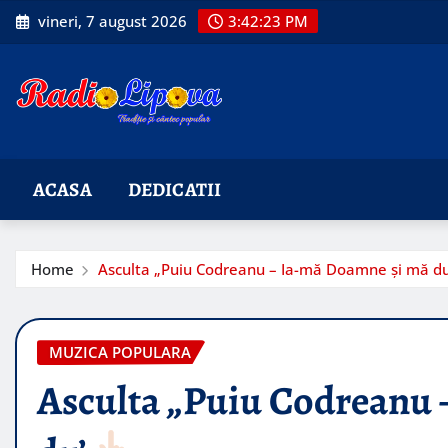
Skip
vineri, 7 august 2026
3:42:24 PM
to
content
ACASA
DEDICATII
Home
Asculta „Puiu Codreanu – Ia-mă Doamne și mă d
MUZICA POPULARA
Asculta „Puiu Codreanu