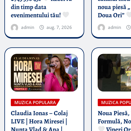
din timp data
noua piesă „
evenimentului tău!
Doua Ori”
admin
aug. 7, 2026
admin
MUZICA POPULARA
MUZICA POP
Claudia Ionas – Colaj
Noua Piesă,
LIVE | Hora Miresei |
Formulă, No
Nunta Vlad & Ana |
Vineri Or