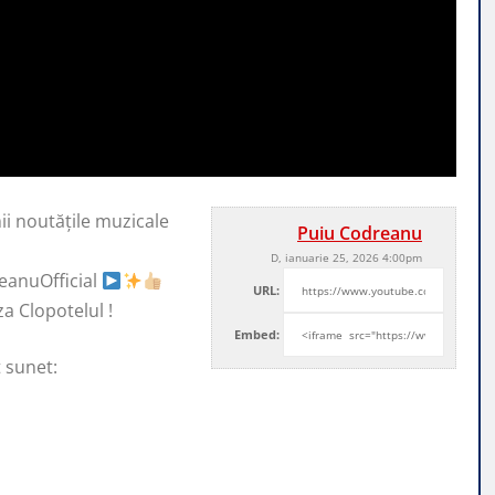
ii noutățile muzicale
Puiu Codreanu
D, ianuarie 25, 2026 4:00pm
anuOfficial
URL:
za Clopotelul !
Embed:
t sunet: