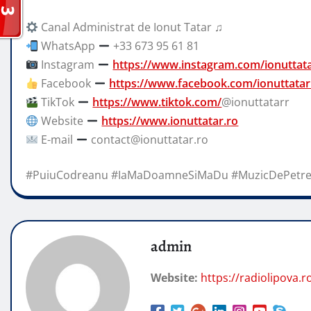
Canal Administrat de Ionut Tatar ♫
WhatsApp
+33 673 95 61 81
Instagram
https://www.instagram.com/ionuttat
Facebook
https://www.facebook.com/ionuttatar
TikTok
https://www.tiktok.com/
@ionuttatarr
Website
https://www.ionuttatar.ro
E-mail
contact@ionuttatar.ro
#PuiuCodreanu #IaMaDoamneSiMaDu #MuzicDePetre
admin
Website:
https://radiolipova.r