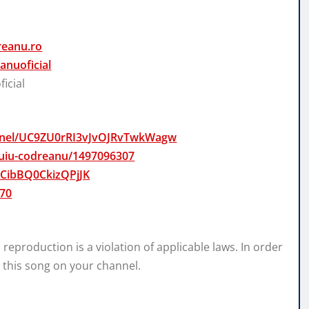
reanu.ro
nuoficial
icial
annel/UC9ZU0rRI3vJvOJRvTwkWagw
/puiu-codreanu/1497096307
mCibBQ0CkizQPjJK
970
eproduction is a violation of applicable laws. In order
 this song on your channel.