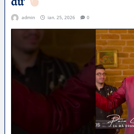
du’
admin
ian. 25, 2026
0