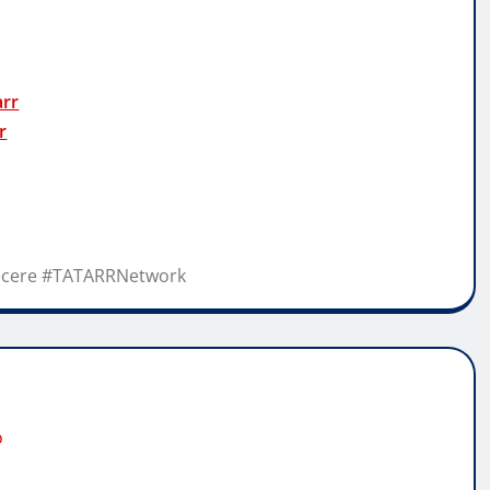
arr
r
cere #TATARRNetwork
o