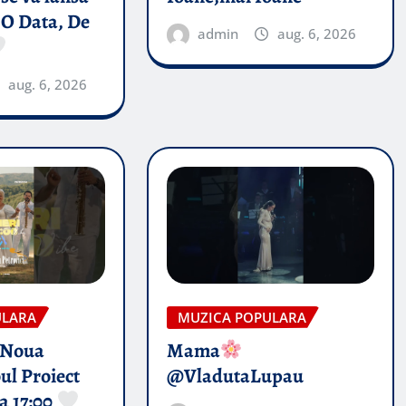
 O Data, De
admin
aug. 6, 2026
aug. 6, 2026
ULARA
MUZICA POPULARA
 Noua
Mama
ul Proiect
@VladutaLupau
a 17:00