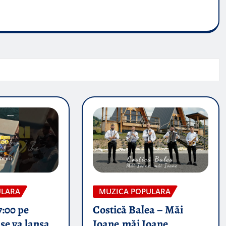
ULARA
MUZICA POPULARA
7:00 pe
Costică Balea – Măi
se va lansa
Ioane,măi Ioane