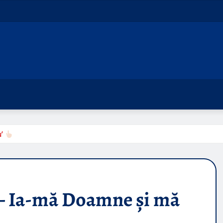
u’
 – Ia-mă Doamne și mă