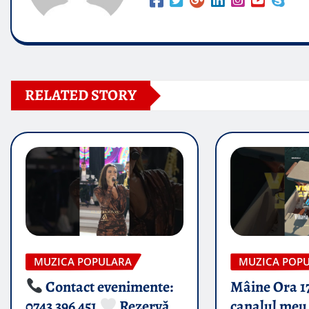
RELATED STORY
MUZICA POPULARA
MUZICA POP
Contact evenimente:
Mâine Ora 1
0743 396 451
Rezervă
canalul meu 