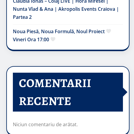
Claudia Ionas – Colaj LIVE | Hora Miresei |
Nunta Vlad & Ana | Akropolis Events Craiova |
Partea 2
Noua Piesă, Noua Formulă, Noul Proiect
Vineri Ora 17:00
COMENTARII
RECENTE
Niciun comentariu de arătat.