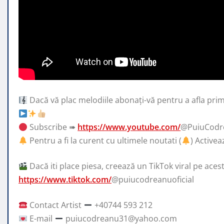
Dacă vă plac melodiile abonați-vă pentru a afla prim
Subscribe ➠
https://www.youtube.com/
@PuiuCodre
Pentru a fi la curent cu ultimele noutati (
) Activea
Dacă iti place piesa, creează un TikTok viral pe aces
https://www.tiktok.com/
@puiucodreanuoficial
Contact Artist
+40744 593 212
E-mail
puiucodreanu31@yahoo.com