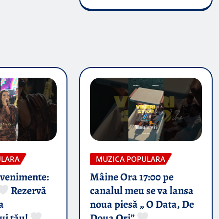
ULARA
MUZICA POPULARA
evenimente:
Mâine Ora 17:00 pe
Rezervă
canalul meu se va lansa
a
noua piesă „ O Data, De
ui tău!
Doua Ori”