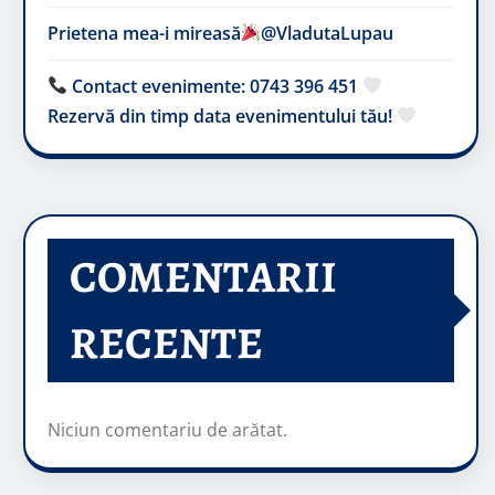
Prietena mea-i mireasă​
@VladutaLupau
Contact evenimente: 0743 396 451
Rezervă din timp data evenimentului tău!
COMENTARII
RECENTE
Niciun comentariu de arătat.