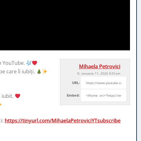
pe YouTube.
Mihaela Petrovici
e care îi iubiți.
D, ianuarie 11, 2026 9:01am
URL:
 iubit.
Embed:
ci:
https://tinyurl.com/MihaelaPetroviciYTsubscribe