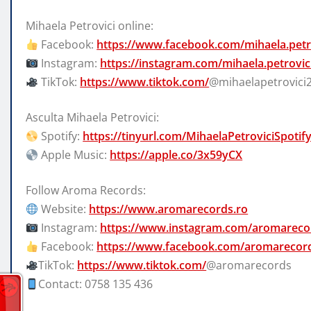
Mihaela Petrovici online:
Facebook:
https://www.facebook.com/mihaela.petr
Instagram:
https://instagram.com/mihaela.petrovic
TikTok:
https://www.tiktok.com/
@mihaelapetrovici
Asculta Mihaela Petrovici:
Spotify:
https://tinyurl.com/MihaelaPetroviciSpotif
Apple Music:
https://apple.co/3x59yCX
Follow Aroma Records:
Website:
https://www.aromarecords.ro
Instagram:
https://www.instagram.com/aromareco
Facebook:
https://www.facebook.com/aromarecord
TikTok:
https://www.tiktok.com/
@aromarecords
Contact: 0758 135 436