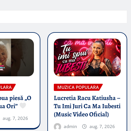
ULARA
MUZICA POPULARA
oua piesă „O
Lucretia Racu Katiusha –
ua Ori”
Tu Imi Juri Ca Ma Iubesti
(Music Video Oficial)
aug. 7, 2026
admin
aug. 7, 2026