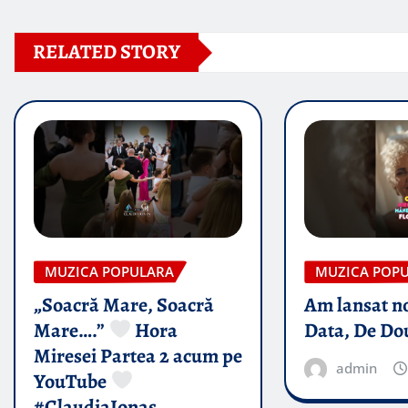
RELATED STORY
MUZICA POPULARA
MUZICA POP
„Soacră Mare, Soacră
Am lansat n
Mare….”
Hora
Data, De Do
Miresei Partea 2 acum pe
admin
YouTube
#ClaudiaIonas