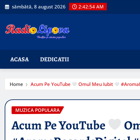
Skip
sâmbătă, 8 august 2026
2:42:55 AM
to
content
ACASA
DEDICATII
Home
Acum Pe YouTube
Omul Meu Iubit
#AromaRe
MUZICA POPULARA
Acum Pe YouTube
Om