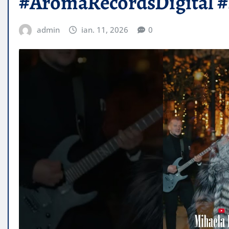
#AromaRecordsDigital #
admin
ian. 11, 2026
0