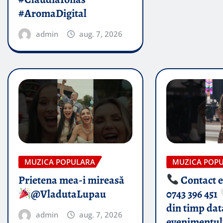
#AromaDigital
admin
aug. 7, 2026
MUZICA POPULARA
MUZICA POP
Prietena mea-i mireasă​
Contact 
@VladutaLupau
0743 396 451
din timp dat
admin
aug. 7, 2026
evenimentul