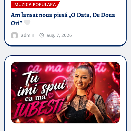
MUZICA POPULARA
Am lansat noua piesă „O Data, De Doua
Ori”
admin
aug. 7, 2026