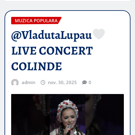
MUZICA POPULARA
@VladutaLupau
LIVE CONCERT
COLINDE
admin
nov. 30, 2025
0