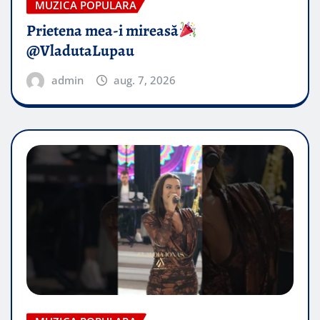
MUZICA POPULARA
Prietena mea-i mireasă​
@VladutaLupau
admin
aug. 7, 2026