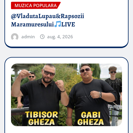
MUZICA POPULARA
@VladutaLupau&Rapsozii
Maramuresului
LIVE
admin
aug. 4, 2026