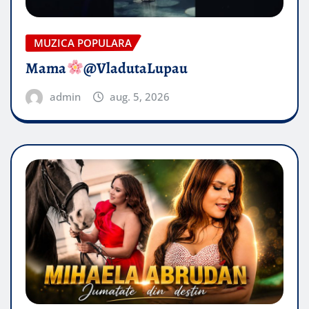
MUZICA POPULARA
Mama
@VladutaLupau
admin
aug. 5, 2026