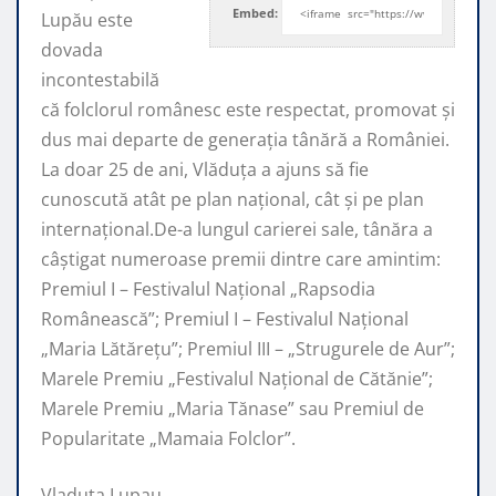
Embed:
Lupău este
dovada
incontestabilă
că folclorul românesc este respectat, promovat şi
dus mai departe de generaţia tânără a României.
La doar 25 de ani, Vlăduța a ajuns să fie
cunoscută atât pe plan naţional, cât şi pe plan
internaţional.De-a lungul carierei sale, tânăra a
câştigat numeroase premii dintre care amintim:
Premiul I – Festivalul Național „Rapsodia
Românească”; Premiul I – Festivalul Național
„Maria Lătărețu”; Premiul III – „Strugurele de Aur”;
Marele Premiu „Festivalul Național de Cătănie”;
Marele Premiu „Maria Tănase” sau Premiul de
Popularitate „Mamaia Folclor”.
Vladuta Lupau