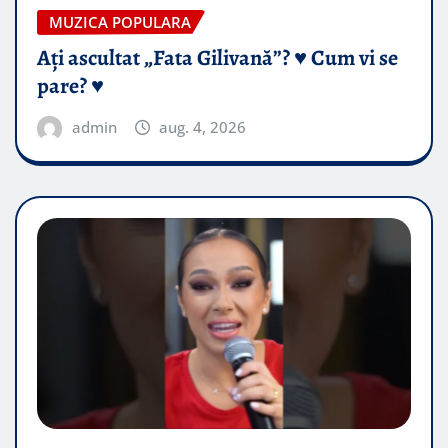
MUZICA POPULARA
Ați ascultat „Fata Gilivană”? ♥️ Cum vi se
pare? ♥️
admin
aug. 4, 2026