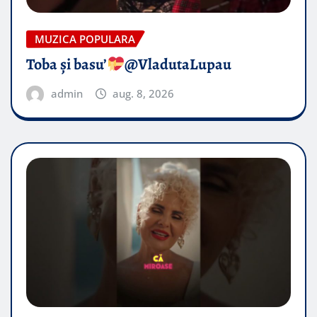
MUZICA POPULARA
Toba și basu’
@VladutaLupau
admin
aug. 8, 2026