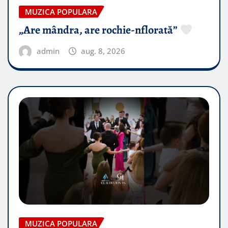
MUZICA POPULARA
„Are mândra, are rochie-nflorată”
admin
aug. 8, 2026
MUZICA POPULARA