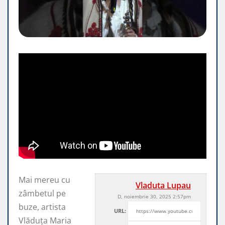
Mai mereu cu
Vladuta Lupau
zâmbetul pe
D, noiembrie 30, 2025 2:57pm
buze, artista
URL:
Vlăduța Maria