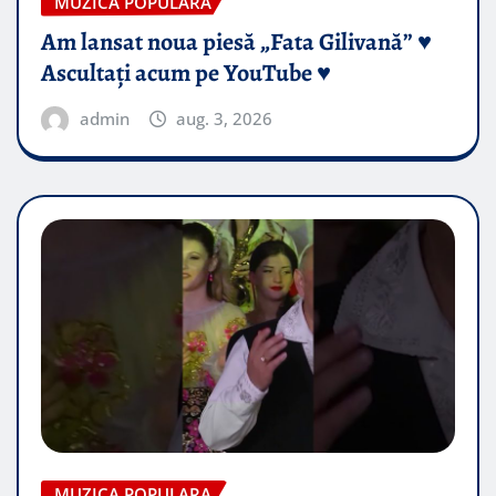
MUZICA POPULARA
Am lansat noua piesă „Fata Gilivană” ♥️
Ascultați acum pe YouTube ♥️
admin
aug. 3, 2026
MUZICA POPULARA