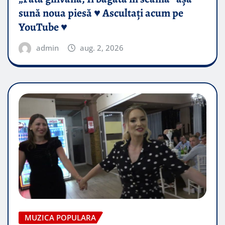
sună noua piesă ♥️ Ascultați acum pe
YouTube ♥️
admin
aug. 2, 2026
MUZICA POPULARA