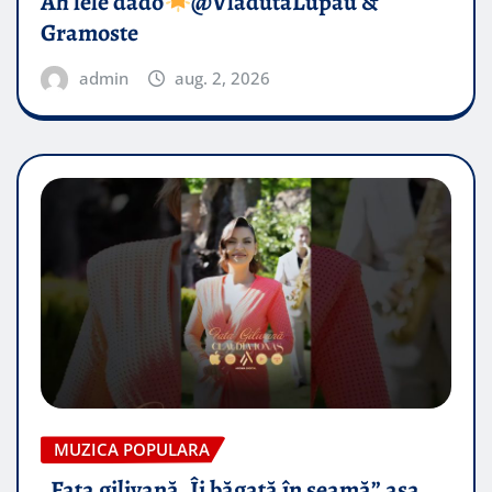
Ah lele dado​
@VladutaLupau &
Gramoste
admin
aug. 2, 2026
MUZICA POPULARA
„Fata gilivană, Îi băgată în seamă” așa