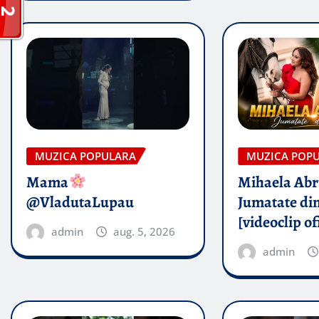
MUZICA POPULARA
MUZICA POP
Mama
Mihaela Ab
@VladutaLupau
Jumatate din
[videoclip of
admin
aug. 5, 2026
admin