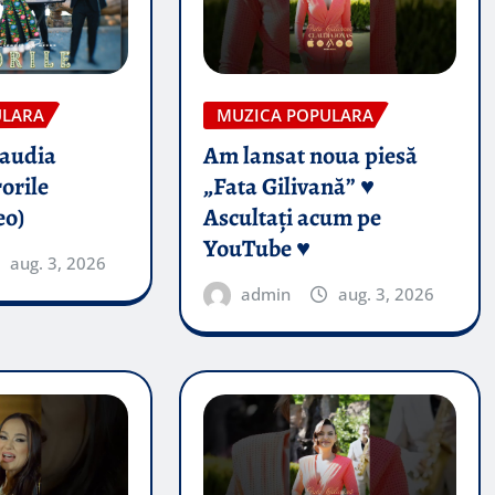
ULARA
MUZICA POPULARA
audia
Am lansat noua piesă
orile
„Fata Gilivană” ♥️
eo)
Ascultați acum pe
YouTube ♥️
aug. 3, 2026
admin
aug. 3, 2026