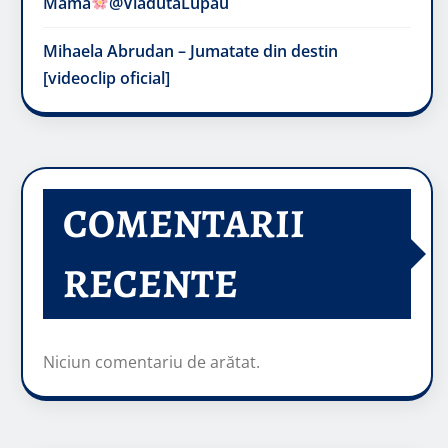
Mama
@VladutaLupau
Mihaela Abrudan – Jumatate din destin
[videoclip oficial]
COMENTARII
RECENTE
Niciun comentariu de arătat.