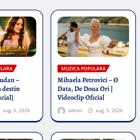
ULARA
MUZICA POPULARA
rudan –
Mihaela Petrovici – O
 destin
Data, De Doua Ori |
icial]
Videoclip Oficial
aug. 5, 2026
admin
aug. 5, 2026