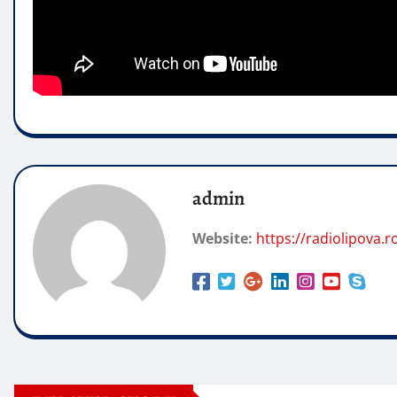
admin
Website:
https://radiolipova.r