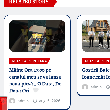
RELATED STORY
MUZICA POPULARA
MUZICA POP
Mâine Ora 17:00 pe
Costică Bale
canalul meu se va lansa
Ioane,măi I
noua piesă „ O Data, De
admin
Doua Ori”
admin
aug. 6, 2026