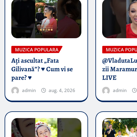
MUZICA POPULARA
MUZICA POP
Ați ascultat „Fata
@VladutaL
Gilivană”? ♥️ Cum vi se
zii Maramur
pare? ♥️
LIVE
admin
aug. 4, 2026
admin