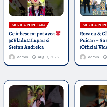
MUZICA POPULARA
MUZICA POP
Ce iubesc nu pot avea
Roxana & Cl
@VladutaLupau si
Puican – Sur
Stefan Andreica
(Official Vid
admin
aug. 3, 2026
admin