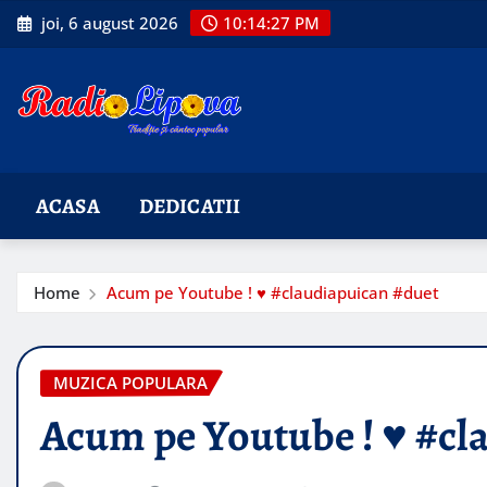
Skip
joi, 6 august 2026
10:14:28 PM
to
content
ACASA
DEDICATII
Home
Acum pe Youtube ! ♥️ #claudiapuican #duet
MUZICA POPULARA
Acum pe Youtube ! ♥️ #cl