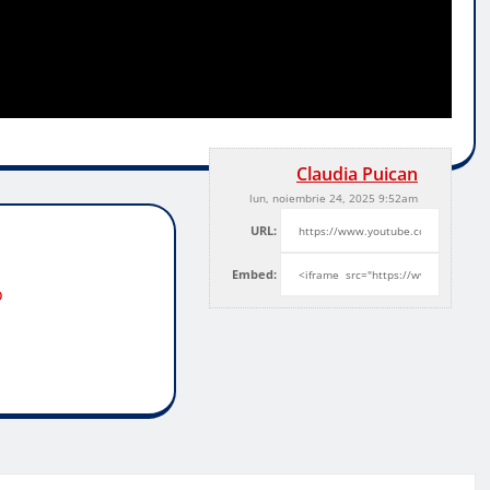
Claudia Puican
lun, noiembrie 24, 2025 9:52am
URL:
Embed:
o