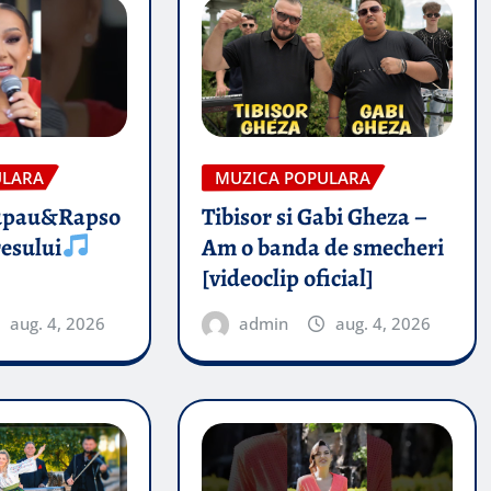
ULARA
MUZICA POPULARA
upau&Rapso
Tibisor si Gabi Gheza –
esului
Am o banda de smecheri
[videoclip oficial]
aug. 4, 2026
admin
aug. 4, 2026