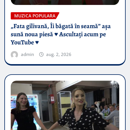
MUZICA POPULARA
„Fata gilivană, Îi băgată în seamă” așa
sună noua piesă ♥️ Ascultați acum pe
YouTube ♥️
admin
aug. 2, 2026