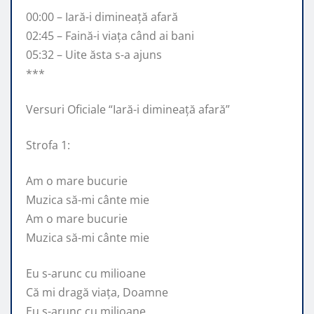
00:00 – Iară-i dimineață afară
02:45 – Faină-i viața când ai bani
05:32 – Uite ăsta s-a ajuns
***
Versuri Oficiale “Iară-i dimineață afară”
Strofa 1:
Am o mare bucurie
Muzica să-mi cânte mie
Am o mare bucurie
Muzica să-mi cânte mie
Eu s-arunc cu milioane
Că mi dragă viața, Doamne
Eu s-arunc cu milioane