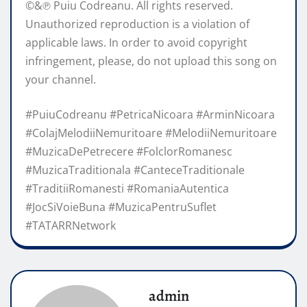
©&℗ Puiu Codreanu. All rights reserved.
Unauthorized reproduction is a violation of
applicable laws. In order to avoid copyright
infringement, please, do not upload this song on
your channel.
#PuiuCodreanu #PetricaNicoara #ArminNicoara
#ColajMelodiiNemuritoare #MelodiiNemuritoare
#MuzicaDePetrecere #FolclorRomanesc
#MuzicaTraditionala #CanteceTraditionale
#TraditiiRomanesti #RomaniaAutentica
#JocSiVoieBuna #MuzicaPentruSuflet
#TATARRNetwork
admin