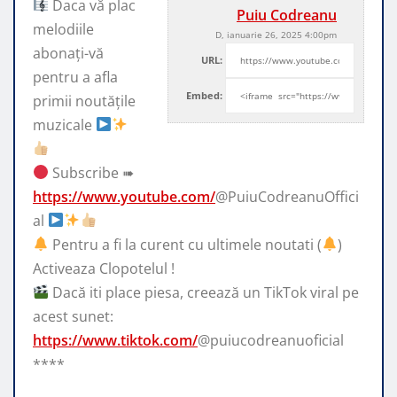
Daca vă plac
Puiu Codreanu
melodiile
D, ianuarie 26, 2025 4:00pm
abonați-vă
URL:
pentru a afla
Embed:
primii noutățile
muzicale
Subscribe ➠
https://www.youtube.com/
@PuiuCodreanuOffici
al
Pentru a fi la curent cu ultimele noutati (
)
Activeaza Clopotelul !
Dacă iti place piesa, creează un TikTok viral pe
acest sunet:
https://www.tiktok.com/
@puiucodreanuoficial
****