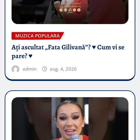
MUZICA POPULARA
Ați ascultat „Fata Gilivană”? ♥️ Cum vi se
pare? ♥️
admin
aug. 4, 2026