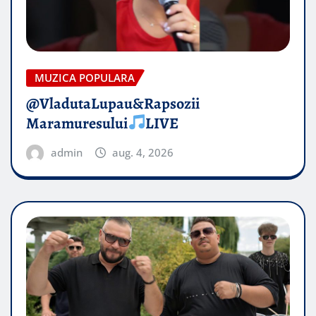
MUZICA POPULARA
@VladutaLupau&Rapsozii
Maramuresului
LIVE
admin
aug. 4, 2026