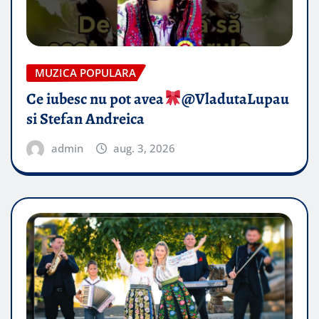
MUZICA POPULARA
Ce iubesc nu pot avea
​@VladutaLupau
si Stefan Andreica
admin
aug. 3, 2026