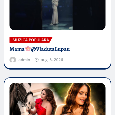
MUZICA POPULARA
Mama
@VladutaLupau
admin
aug. 5, 2026