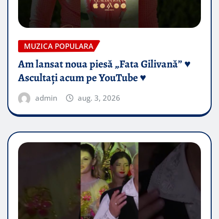
MUZICA POPULARA
Am lansat noua piesă „Fata Gilivană” ♥️
Ascultați acum pe YouTube ♥️
admin
aug. 3, 2026