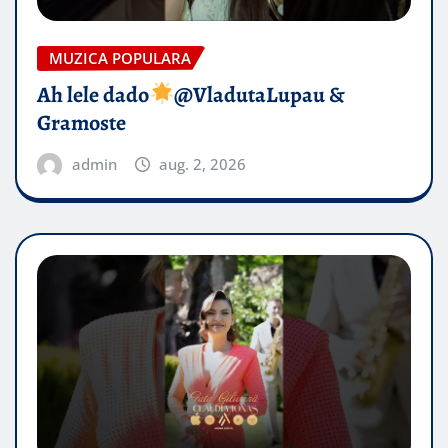
MUZICA POPULARA
Ah lele dado​
@VladutaLupau &
Gramoste
admin
aug. 2, 2026