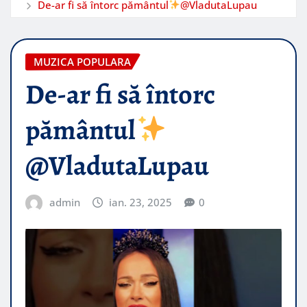
De-ar fi să întorc pământul
@VladutaLupau
MUZICA POPULARA
De-ar fi să întorc
pământul
@VladutaLupau
admin
ian. 23, 2025
0