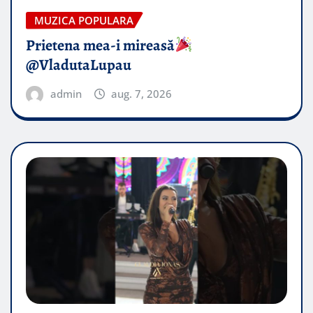
MUZICA POPULARA
Prietena mea-i mireasă​
@VladutaLupau
admin
aug. 7, 2026