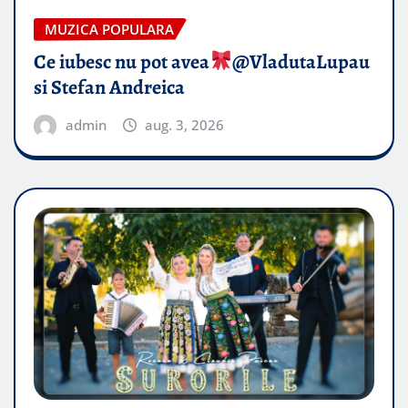
MUZICA POPULARA
Ce iubesc nu pot avea
​@VladutaLupau
si Stefan Andreica
admin
aug. 3, 2026