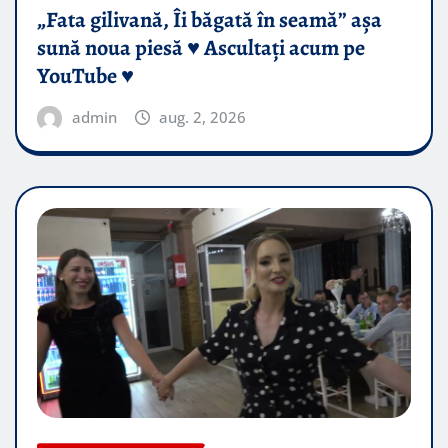
„Fata gilivană, Îi băgată în seamă” așa
sună noua piesă ♥️ Ascultați acum pe
YouTube ♥️
admin
aug. 2, 2026