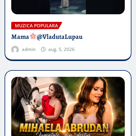
MUZICA POPULARA
Mama
@VladutaLupau
admin
aug. 5, 2026