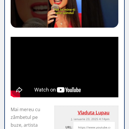
Mai mereu cu
Vladuta Lupau
zâmbetul pe
J, ianuarie 23, 2025 4:14pm
buze, artista
URL: