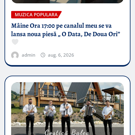
MUZICA POPULARA
Mâine Ora 17:00 pe canalul meu se va
lansa noua piesă „ O Data, De Doua Ori”
admin
aug. 6, 2026