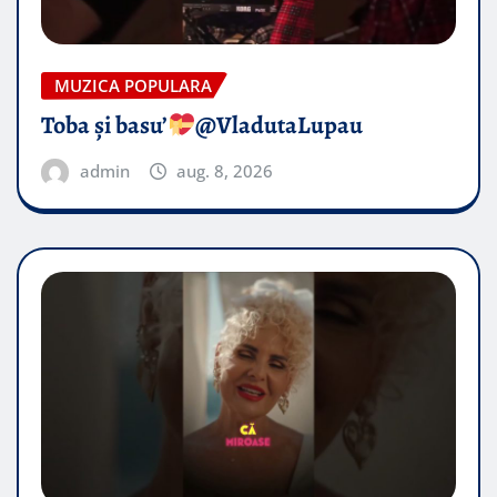
MUZICA POPULARA
Toba și basu’
@VladutaLupau
admin
aug. 8, 2026