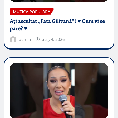
MUZICA POPULARA
Ați ascultat „Fata Gilivană”? ♥️ Cum vi se
pare? ♥️
admin
aug. 4, 2026