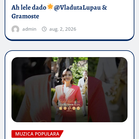
Ah lele dado​
@VladutaLupau &
Gramoste
admin
aug. 2, 2026
MUZICA POPULARA