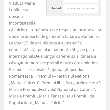
Vlăduța Maria
Embed:
Lupău este
dovada
incontestabilă
că folclorul românesc este respectat, promovat şi
dus mai departe de generaţia tânără a României.
La doar 25 de ani, Vlăduța a ajuns să fie
cunoscută atât pe plan naţional, cât şi pe plan
internaţional.De-a lungul carierei sale, tânăra a
câştigat numeroase premii dintre care amintim:
Premiul I – Festivalul Național „Rapsodia
Românească”; Premiul I – Festivalul Național
„Maria Lătărețu”; Premiul III – „Strugurele de Aur”;
Marele Premiu „Festivalul Național de Cătănie”;
Marele Premiu „Maria Tănase” sau Premiul de
Popularitate „Mamaia Folclor”.