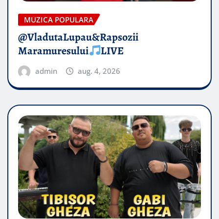
MUZICA POPULARA
@VladutaLupau&Rapsozii
Maramuresului
LIVE
admin
aug. 4, 2026