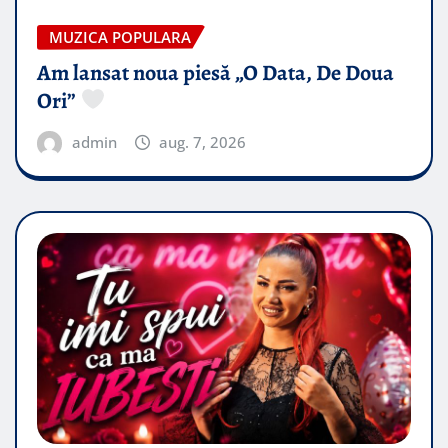
MUZICA POPULARA
Am lansat noua piesă „O Data, De Doua
Ori”
admin
aug. 7, 2026