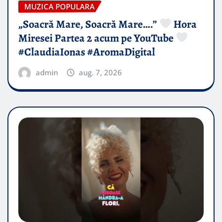
MUZICA POPULARA
„Soacră Mare, Soacră Mare….”
Hora
Miresei Partea 2 acum pe YouTube
#ClaudiaIonas #AromaDigital
admin
aug. 7, 2026