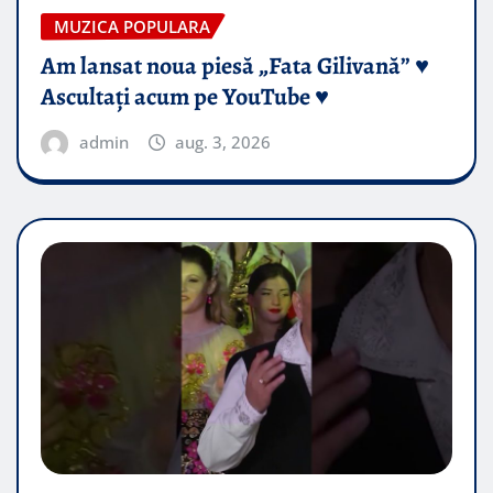
MUZICA POPULARA
Am lansat noua piesă „Fata Gilivană” ♥️
Ascultați acum pe YouTube ♥️
admin
aug. 3, 2026