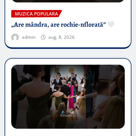
MUZICA POPULARA
„Are mândra, are rochie-nflorată”
admin
aug. 8, 2026