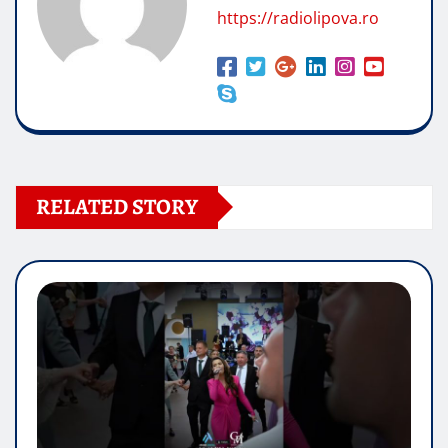
https://radiolipova.ro
RELATED STORY