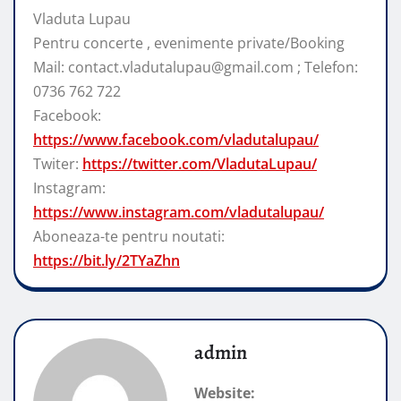
Vladuta Lupau
Pentru concerte , evenimente private/Booking
Mail: contact.vladutalupau@gmail.com ; Telefon:
0736 762 722
Facebook:
https://www.facebook.com/vladutalupau/
Twiter:
https://twitter.com/VladutaLupau/
Instagram:
https://www.instagram.com/vladutalupau/
Aboneaza-te pentru noutati:
https://bit.ly/2TYaZhn
admin
Website: