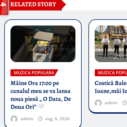
RELATED STORY
MUZICA POPULARA
MUZICA POP
Mâine Ora 17:00 pe
Costică Bale
canalul meu se va lansa
Ioane,măi I
noua piesă „ O Data, De
admin
Doua Ori”
admin
aug. 6, 2026