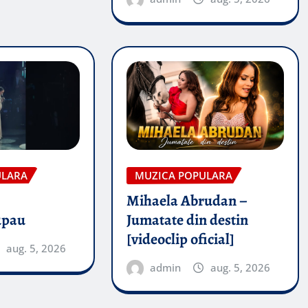
ULARA
MUZICA POPULARA
Mihaela Abrudan –
upau
Jumatate din destin
[videoclip oficial]
aug. 5, 2026
admin
aug. 5, 2026