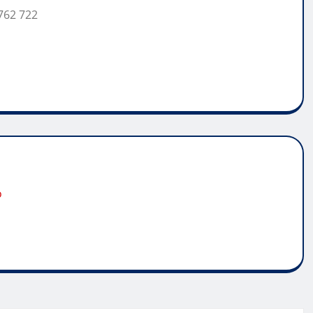
762 722
o