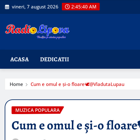
Skip
vineri, 7 august 2026
2:45:41 AM
to
content
ACASA
DEDICATII
Home
Cum e omul e și-o floare🕊@VladutaLupau
MUZICA POPULARA
Cum e omul e și-o floa