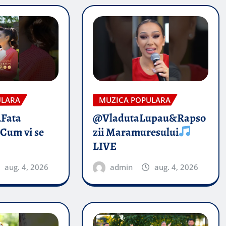
ULARA
MUZICA POPULARA
„Fata
@VladutaLupau&Rapso
 Cum vi se
zii Maramuresului
LIVE
aug. 4, 2026
admin
aug. 4, 2026