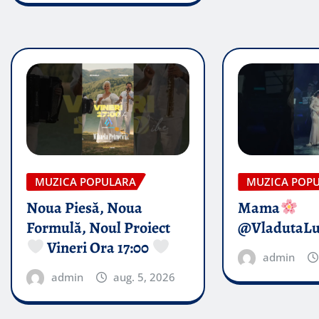
MUZICA POPULARA
MUZICA POP
Noua Piesă, Noua
Mama
Formulă, Noul Proiect
@VladutaL
Vineri Ora 17:00
admin
admin
aug. 5, 2026