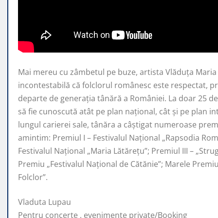
Mai mereu cu zâmbetul pe buze, artista Vlăduța Mari
incontestabilă că folclorul românesc este respectat, 
departe de generaţia tânără a României. La doar 25 de 
să fie cunoscută atât pe plan naţional, cât şi pe plan i
lungul carierei sale, tânăra a câştigat numeroase premi
amintim: Premiul I – Festivalul Național „Rapsodia Rom
Festivalul Național „Maria Lătărețu”; Premiul III – „Str
Premiu „Festivalul Național de Cătănie”; Marele Prem
Folclor”.
Vladuta Lupau
Pentru concerte , evenimente private/Booking