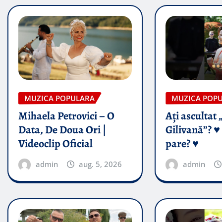
MUZICA POPULARA
MUZICA POP
Mihaela Petrovici – O
Ați ascultat 
Data, De Doua Ori |
Gilivană”? ♥️
Videoclip Oficial
pare? ♥️
admin
aug. 5, 2026
admin