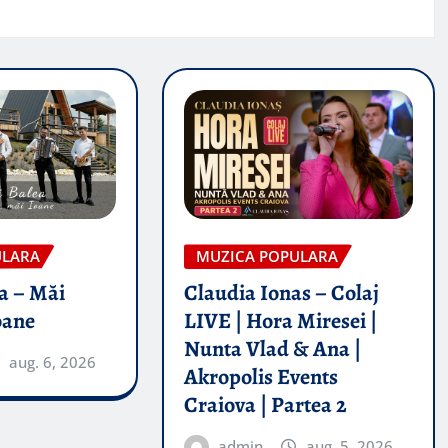
ULARA
MUZICA POPULARA
a – Măi
Claudia Ionas – Colaj
oane
LIVE | Hora Miresei |
Nunta Vlad & Ana |
aug. 6, 2026
Akropolis Events
Craiova | Partea 2
admin
aug. 5, 2026