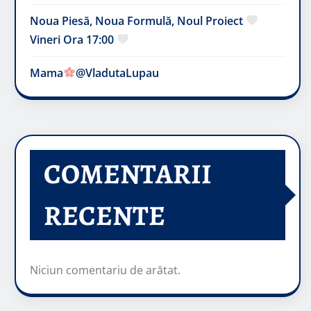
Noua Piesă, Noua Formulă, Noul Proiect
Vineri Ora 17:00
Mama
@VladutaLupau
COMENTARII
RECENTE
Niciun comentariu de arătat.