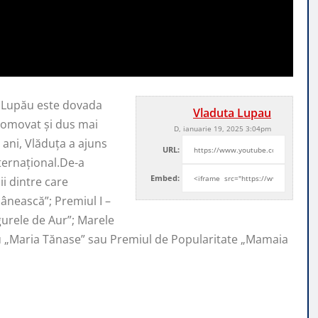
a Lupău este dovada
Vladuta Lupau
promovat şi
dus mai
D, ianuarie 19, 2025 3:04pm
ani, Vlăduța a ajuns
URL:
nternaţional.De-a
Embed:
i dintre care
ânească”; Premiul I –
ugurele de Aur”; Marele
iu „Maria Tănase” sau Premiul de Popularitate „Mamaia