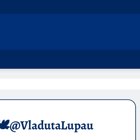
re🕊@VladutaLupau