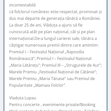
incontestabilă
că folclorul românesc este respectat, promovat şi
dus mai departe de generaţia tânără a României.
La doar 25 de ani, Vlăduța a ajuns să fie
cunoscută atât pe plan naţional, cât şi pe plan
internaţional.De-a lungul carierei sale, tânăra a
câştigat numeroase premii dintre care amintim:
Premiul I – Festivalul Național „Rapsodia
Românească”; Premiul I – Festivalul Național
„Maria Lătărețu”; Premiul III – „Strugurele de Aur”;
Marele Premiu „Festivalul Național de Cătănie”;
Marele Premiu „Maria Tănase” sau Premiul de
Popularitate „Mamaia Folclor”.
Vladuta Lupau
Pentru concerte , evenimente private/Booking