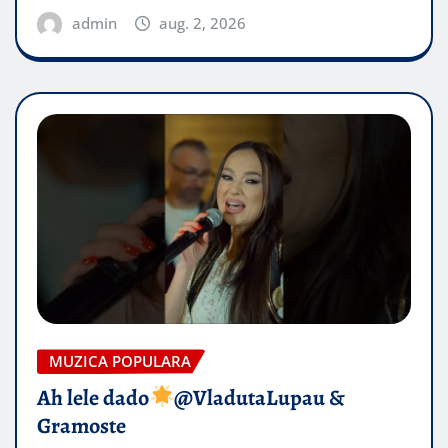
admin
aug. 2, 2026
MUZICA POPULARA
Ah lele dado​
@VladutaLupau &
Gramoste