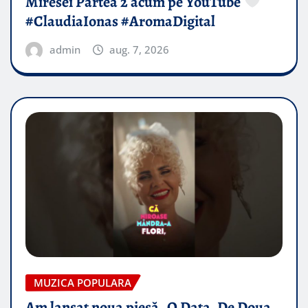
Miresei Partea 2 acum pe YouTube
#ClaudiaIonas #AromaDigital
admin
aug. 7, 2026
MUZICA POPULARA
Am lansat noua piesă „O Data, De Doua