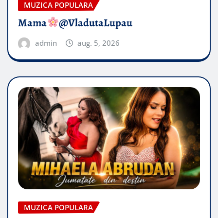
MUZICA POPULARA
Mama
@VladutaLupau
admin
aug. 5, 2026
MUZICA POPULARA