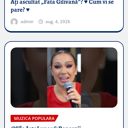
Ați ascultat „Fata Gilivană”? ♥️ Cum vi se
pare? ♥️
admin
aug. 4, 2026
MUZICA POPULARA