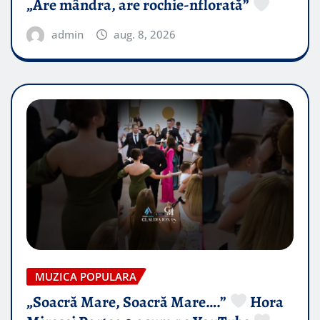
„Are mândra, are rochie-nflorată”
admin
aug. 8, 2026
MUZICA POPULARA
„Soacră Mare, Soacră Mare….”
Hora