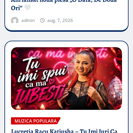
Ori”
admin
aug. 7, 2026
MUZICA POPULARA
Lucretia Racu Katiusha – Tu Imi Juri Ca