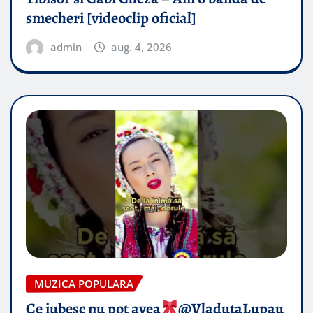
smecheri [videoclip oficial]
admin
aug. 4, 2026
MUZICA POPULARA
Ce iubesc nu pot avea
​@VladutaLupau