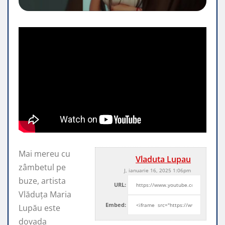
Mai mereu cu
Vladuta Lupau
zâmbetul pe
J, ianuarie 16, 2025 1:06pm
buze, artista
URL:
Vlăduța Maria
Embed:
Lupău este
dovada