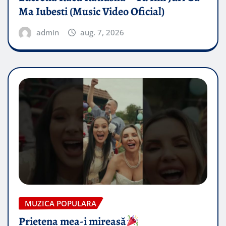
Ma Iubesti (Music Video Oficial)
admin
aug. 7, 2026
MUZICA POPULARA
Prietena mea-i mireasă​