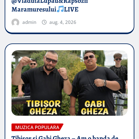
@VladutaLupau&Rapsozii
Maramuresului
LIVE
admin
aug. 4, 2026
MUZICA POPULARA
Tibisor si Gabi Gheza – Am o banda de