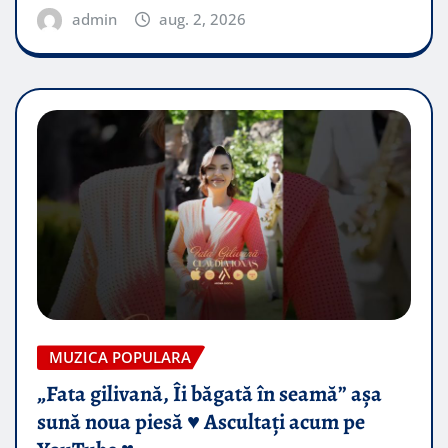
admin
aug. 2, 2026
MUZICA POPULARA
„Fata gilivană, Îi băgată în seamă” așa
sună noua piesă ♥️ Ascultați acum pe