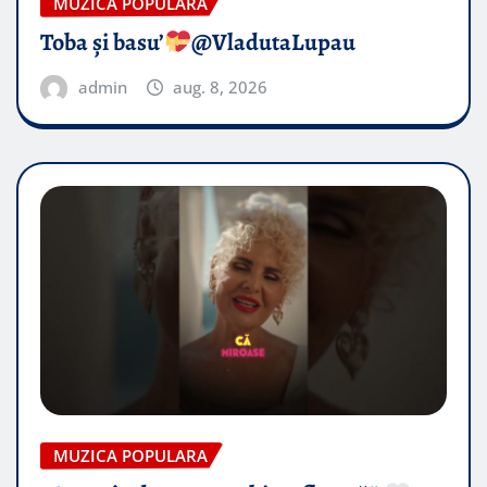
MUZICA POPULARA
Toba și basu’
@VladutaLupau
admin
aug. 8, 2026
MUZICA POPULARA