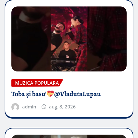
MUZICA POPULARA
Toba și basu’
@VladutaLupau
admin
aug. 8, 2026