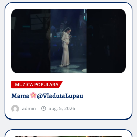
MUZICA POPULARA
Mama
@VladutaLupau
admin
aug. 5, 2026