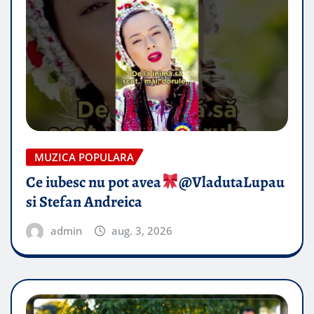
MUZICA POPULARA
Ce iubesc nu pot avea
​@VladutaLupau
si Stefan Andreica
admin
aug. 3, 2026