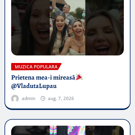
MUZICA POPULARA
Prietena mea-i mireasă​
@VladutaLupau
admin
aug. 7, 2026