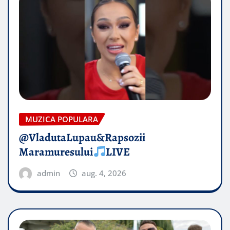
MUZICA POPULARA
@VladutaLupau&Rapsozii
Maramuresului
LIVE
admin
aug. 4, 2026