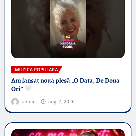
MUZICA POPULARA
Am lansat noua piesă „O Data, De Doua
Ori”
admin
aug. 7, 2026