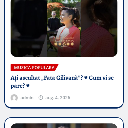
MUZICA POPULARA
Ați ascultat „Fata Gilivană”? ♥️ Cum vi se
pare? ♥️
admin
aug. 4, 2026