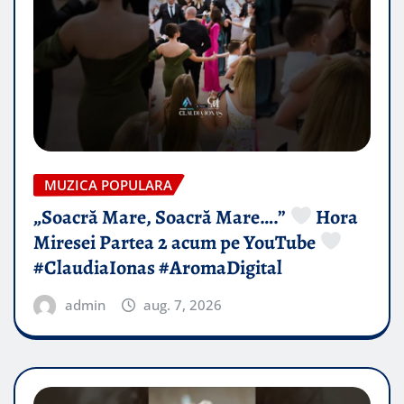
MUZICA POPULARA
„Soacră Mare, Soacră Mare….”
Hora
Miresei Partea 2 acum pe YouTube
#ClaudiaIonas #AromaDigital
admin
aug. 7, 2026