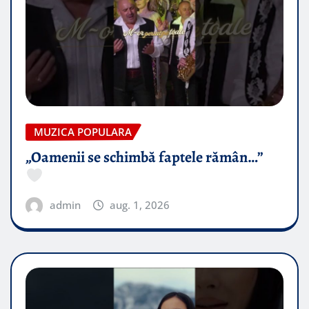
MUZICA POPULARA
„Oamenii se schimbă faptele rămân…”
admin
aug. 1, 2026