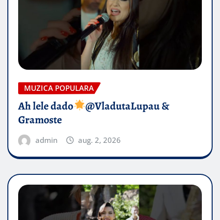
MUZICA POPULARA
Ah lele dado​
@VladutaLupau &
Gramoste
admin
aug. 2, 2026