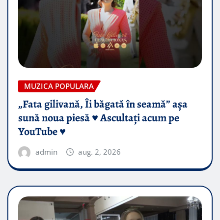
MUZICA POPULARA
„Fata gilivană, Îi băgată în seamă” așa
sună noua piesă ♥️ Ascultați acum pe
YouTube ♥️
admin
aug. 2, 2026