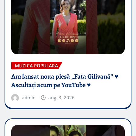
MUZICA POPULARA
Am lansat noua piesă „Fata Gilivană” ♥️
Ascultați acum pe YouTube ♥️
admin
aug. 3, 2026