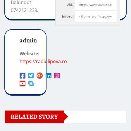
Bolundut
URL:
0742121239.
Embed:
admin
Website:
https://radiolipova.ro
RELATED STORY