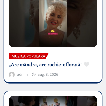
MUZICA POPULARA
„Are mândra, are rochie-nflorată”
admin
aug. 8, 2026