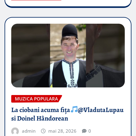
MUZICA POPULARA
La ciobani acuma fița​​
@VladutaLupau
si Doinel Hândorean
admin
mai 28, 2026
0