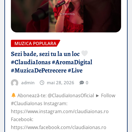
MUZICA POPULARA
Sezi bade, sezi tu la un loc
#ClaudiaIonas #AromaDigital
#MuzicaDePetrecere #Live
admin
mai 28, 2026
0
Abonează-te: @ClaudiaIonasOficial ► Follow
#ClaudiaIonas Instagram:
https://www.instagram.com/claudiaionas.ro
Facebook:
https://www.facebook.com/claudiaionas.ro