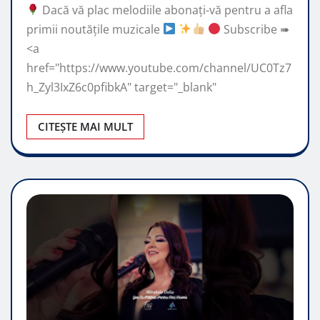
Dacă vă plac melodiile abonați-vă pentru a afla
primii noutățile muzicale
Subscribe ➠
<a
href="https://www.youtube.com/channel/UC0Tz7
h_Zyl3IxZ6c0pfibkA" target="_blank"
CITEȘTE MAI MULT