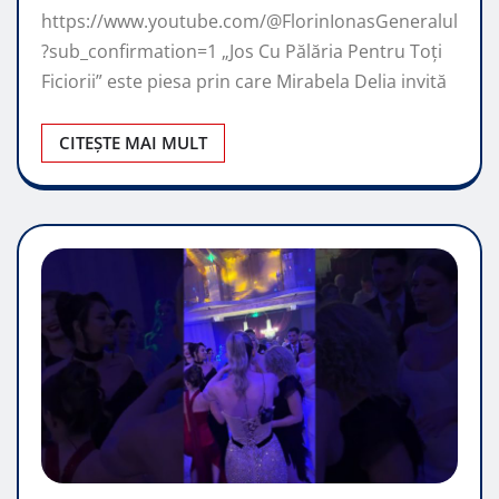
https://www.youtube.com/@FlorinIonasGeneralul
?sub_confirmation=1 „Jos Cu Pălăria Pentru Toți
Ficiorii” este piesa prin care Mirabela Delia invită
CITEȘTE MAI MULT