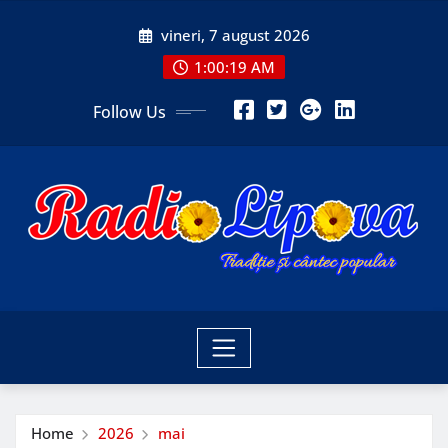
Skip
vineri, 7 august 2026
to
content
1:00:20 AM
Follow Us
Home
2026
mai