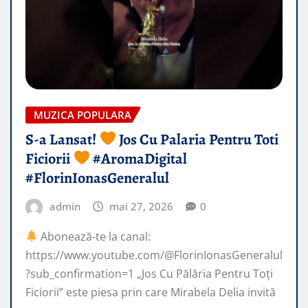
MUZICA POPULARA
S-a Lansat!
Jos Cu Palaria Pentru Toti
Ficiorii
#AromaDigital
#FlorinIonasGeneralul
admin
mai 27, 2026
0
Abonează-te la canal:
https://www.youtube.com/@FlorinIonasGeneralul
?sub_confirmation=1 „Jos Cu Pălăria Pentru Toți
Ficiorii” este piesa prin care Mirabela Delia invită